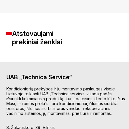
Atstovaujami
prekiniai ženklai
UAB „Technica Service“
Kondicionierių prekybos ir jų montavimo paslaugas visoje
Lietuvoje teikianti UAB „Technica service“ visada padės
išsirinkti tinkamiausią produktą, kuris pateisins kliento lūkesčius.
Mūsų siūlomos prekės : oro kondicionieriai, šilumos siurbliai
oras oras, šilumos siurbliai oras vanduo, rekuperacinės
vėdinimo sistemos, jų montavimas, priežiūra ir remontas.
S. Žukausko g. 39, Vilnius