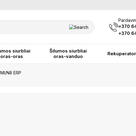
Pardavim
+370 6
+370 64
umos siurbliai
Šilumos siurbliai
Rekuperator
oras-oras
oras-vanduo
 FMI/N8 ERP