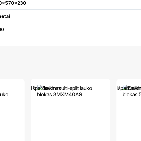
0x570x230
metai
10
Išpardavimas
Išpardavi