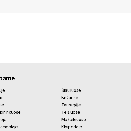
rbame
uje
Šiauliuose
ne
Biržuose
uje
Tauragėje
kininkuose
Telšiuose
oje
Mažeikiuose
jampolėje
Klaipedoje