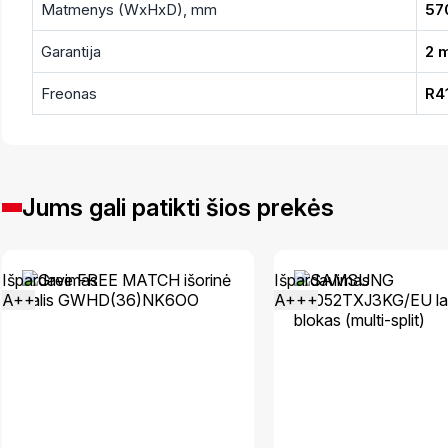
Matmenys (WxHxD), mm
57
Garantija
2 
Freonas
R4
Jums gali patikti šios prekės
Išpardavimas
Išpardavimas
A++
A+++