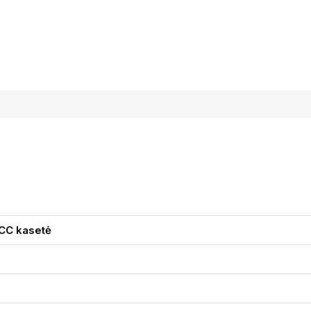
CC kasetė
5
8