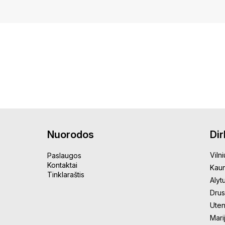
Nuorodos
Di
Vilni
Paslaugos
Kontaktai
Kau
Tinklaraštis
Alyt
Drus
Uten
Mari