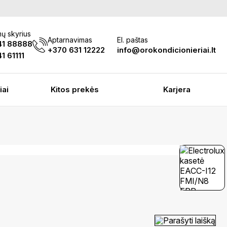
ų skyrius
Aptarnavimas
El. paštas
41 88888
+370 631 12222
info@orokondicionieriai.lt
1 61111
iai
Kitos prekės
Karjera
Parašyti laišką