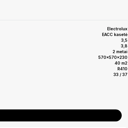
Electrolux
EACC kasetė
3,5
3,8
2 metai
570x570x230
40 m2
R410
33 / 37