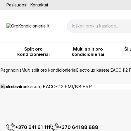
Paslaugos
Kontaktai
Split oro
Multi split oro
Šil
kondicionieriai
kondicionieriai
Pagrindinis
Multi split oro kondicionieriai
Electrolux kasetė EACC-I12
Išpardavimas
+370 641 61 111
+370 641 88 888