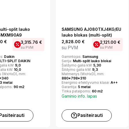
ulti-split lauko
SAMSUNG AJ080TXJ4KG/EU
 5MXM90A9
lauko blokas (multi-split)
90
€
2,828.00
€
3,315.76
€
2,121.00
€
su PVM
su PVM
su PVM
as:
Daikin
Gamintojas:
Samsung
LTI-SPLIT DAIKIN
Serija:
Multi-split lauko blokai
galia kW:
9,0
Šaldymo galia kW:
5,30
alia kW:
10,0
Šildymo galia kW:
9,3
 (WxHxD), mm:
Matmenys (WxHxD), mm:
x340
880*798*310
3 metai
Energinio efektyvumo klasė:
A++
talpoms:
90 m2
Garantija:
5 metai
Tinka patalpoms:
60 m2
Gaminio info. lapas
Pasiteirauti
Pasiteirauti