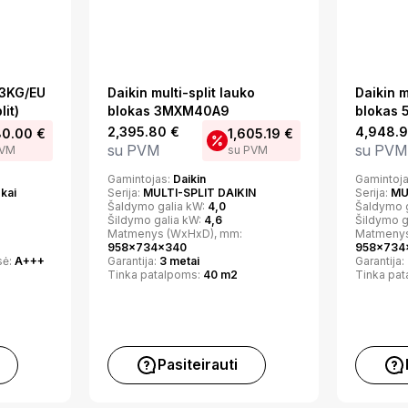
3KG/EU
Daikin multi-split lauko
Daikin m
lit)
blokas 3MXM40A9
blokas
2,395.80
€
4,948.
80.00
€
1,605.19
€
su PVM
su PVM
PVM
su PVM
Gamintojas:
Daikin
Gamintoj
okai
Serija:
MULTI-SPLIT DAIKIN
Serija:
MU
Šaldymo galia kW:
4,0
Šaldymo 
Šildymo galia kW:
4,6
Šildymo g
Matmenys (WxHxD), mm:
Matmenys
958x734x340
958x734
sė:
A+++
Garantija:
3 metai
Garantija:
Tinka patalpoms:
40 m2
Tinka pa
Pasiteirauti