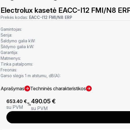
Electrolux kasetė EACC-I12 FMI/N8 ER
Prekės kodas:
EACC-I12 FMI/N8 ERP
Gamintojas:
Serija:
Šaldymo galia kW:
Šildymo galia kW:
Garantija:
Matmenys:
Tinka patalpoms:
Freonas:
Garso slėgis 1 m atstumu, dB(A):
Aprašymas
Techninės charakteristikos
490.05
€
653.40
€
%
su PVM
su PVM