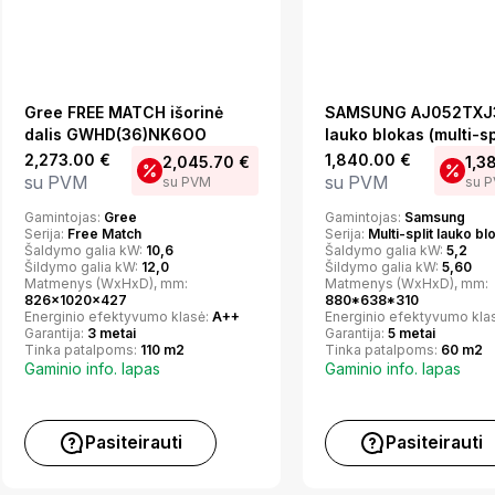
Gree FREE MATCH išorinė
SAMSUNG AJ052TXJ
dalis GWHD(36)NK6OO
lauko blokas (multi-sp
2,273.00
€
1,840.00
€
2,045.70
€
1,3
su PVM
su PVM
su PVM
su 
Gamintojas:
Gree
Gamintojas:
Samsung
Serija:
Free Match
Serija:
Multi-split lauko bl
Šaldymo galia kW:
10,6
Šaldymo galia kW:
5,2
Šildymo galia kW:
12,0
Šildymo galia kW:
5,60
Matmenys (WxHxD), mm:
Matmenys (WxHxD), mm:
826x1020x427
880*638*310
Energinio efektyvumo klasė:
A++
Energinio efektyvumo kla
Garantija:
3 metai
Garantija:
5 metai
Tinka patalpoms:
110 m2
Tinka patalpoms:
60 m2
Gaminio info. lapas
Gaminio info. lapas
Pasiteirauti
Pasiteirauti