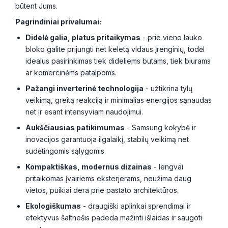
būtent Jums.
Pagrindiniai privalumai:
Didelė galia, platus pritaikymas
- prie vieno lauko
bloko galite prijungti net keletą vidaus įrenginių, todėl
idealus pasirinkimas tiek dideliems butams, tiek biurams
ar komercinėms patalpoms.
Pažangi inverterinė technologija
- užtikrina tylų
veikimą, greitą reakciją ir minimalias energijos sąnaudas
net ir esant intensyviam naudojimui.
Aukščiausias patikimumas
- Samsung kokybė ir
inovacijos garantuoja ilgalaikį, stabilų veikimą net
sudėtingomis sąlygomis.
Kompaktiškas, modernus dizainas
- lengvai
pritaikomas įvairiems eksterjerams, neužima daug
vietos, puikiai dera prie pastato architektūros.
Ekologiškumas
- draugiški aplinkai sprendimai ir
efektyvus šaltnešis padeda mažinti išlaidas ir saugoti