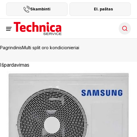
Skambinti
El. paštas
Searc
Pagrindinis
Multi split oro kondicionieriai
Išpardavimas