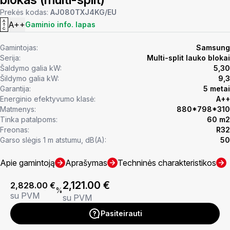
Prekės kodas:
AJ080TXJ4KG/EU
A++
Gaminio info. lapas
Gamintojas:
Samsung
Serija:
Multi-split lauko blokai
Šaldymo galia kW:
5,30
Šildymo galia kW:
9,3
Garantija:
5 metai
Energinio efektyvumo klasė:
A++
Matmenys:
880*798*310
Tinka patalpoms:
60 m2
Freonas:
R32
Garso slėgis 1 m atstumu, dB(A):
50
Apie gamintoją
Aprašymas
Techninės charakteristikos
2,121.00
€
2,828.00
€
%
su PVM
su PVM
Pasiteirauti