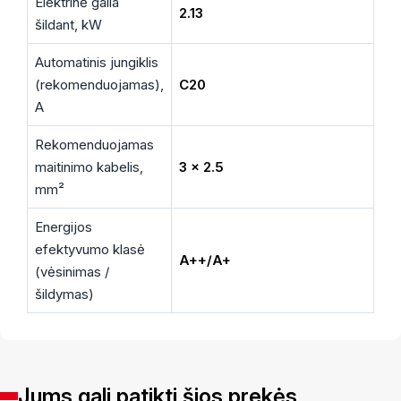
Elektrinė galia
2.13
šildant, kW
Automatinis jungiklis
(rekomenduojamas),
C20
A
Rekomenduojamas
maitinimo kabelis,
3 x 2.5
mm²
Energijos
efektyvumo klasė
A++/A+
(vėsinimas /
šildymas)
Jums gali patikti šios prekės