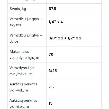
Svoris, kg
57.5
Vamzdžių jungtys –
1/4" x 4
skystis
Vamzdžių jungtys –
3/8" x 2 + 1/2" x 2
dujos
Maksimalus
70
vamzdyno ilgis, m
Vamzdyno ilgis
3/25
min./maks., m
Aukščių perkritis
7.5
vid.-vid., m
Aukščių perkritis
15
vid.-išor., m