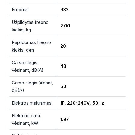
Freonas
R32
Užpildytas freono
2.00
kiekis, kg
Papildomas freono
20
kiekis, g/m
Garso slėgis
48
vėsinant, dB(A)
Garso slėgis šildant,
50
dB(A)
Elektros maitinimas
1F, 220-240V, 50Hz
Elektrinė galia
1.97
vėsinant, kW