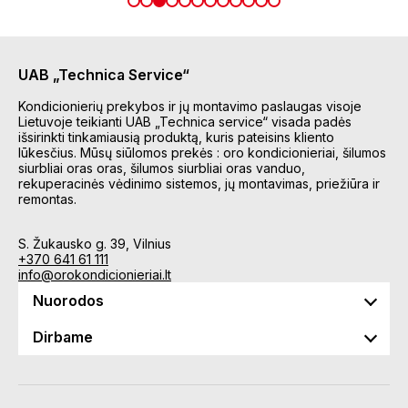
UAB „Technica Service“
Kondicionierių prekybos ir jų montavimo paslaugas visoje
Lietuvoje teikianti UAB „Technica service“ visada padės
išsirinkti tinkamiausią produktą, kuris pateisins kliento
lūkesčius. Mūsų siūlomos prekės : oro kondicionieriai, šilumos
siurbliai oras oras, šilumos siurbliai oras vanduo,
rekuperacinės vėdinimo sistemos, jų montavimas, priežiūra ir
remontas.
S. Žukausko g. 39, Vilnius
+370 641 61 111
info@orokondicionieriai.lt
Nuorodos
Dirbame