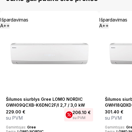
Išpardavimas
Išpardavimas
A++
A++
Šilumos siurblys Gree LOMO NORDIC
Šilumos siu
GWH09QCXB-K6DNC2F/I 2,7 / 3,0 kW
GWH18QDXD-K
229.00
€
301.40
€
206.10
€
su PVM
su PVM
su PVM
Gamintojas:
Gree
Gamintojas:
Gr
Serija:
LOMO NORDIC
Serija:
LOMO N