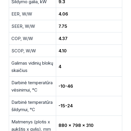
Šildymo galia, kW
9.3
EER, W/W
4.06
SEER, W/W
7.75
COP, W/W
4.37
SCOP, W/W
4.10
Galimas vidinių blokų
4
skaičius
Darbinė temperatūra
-10-46
vėsinimui, °C
Darbinė temperatūra
-15-24
šildymui, °C
Matmenys (plotis x
880 x 798 x 310
aukštis x gylis), mm