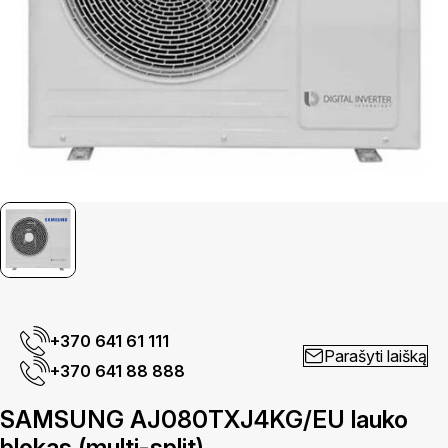
+370 641 61 111
Parašyti laišką
+370 641 88 888
SAMSUNG AJ080TXJ4KG/EU lauko
blokas (multi-split)