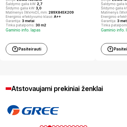
Šaldymo galia kW:
2,7
Šaldymo galia 
Šildymo galia kW:
3,0
Šildymo galia 
Matmenys (WxHxD), mm:
289X845X209
Matmenys (Wx
Energinio efektyvumo klasė:
A++
Energinio efek
Garantija:
3 metai
Garantija:
3 met
Tinka patalpoms:
30 m2
Tinka patalpom
Gaminio info. lapas
Gaminio info. 
Pasiteirauti
Pasite
Atstovaujami prekiniai ženklai