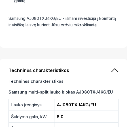
gamtą.
Samsung AJ080TXJ4KG/EU - išmani investicija į komfortą
ir visišką laisvę kuriant Jūsų erdvių mikroklimatą.
Techninės charakteristikos
Techninės charakteristikos
Samsung multi-split lauko blokas AJ080TXJ4KG/EU
Lauko įrenginys
AJ080TXJ4KG/EU
Šaldymo galia, kW
8.0