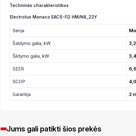
Techninės charakteristikos
Electrolux Monaco EACS-I12 HM/N8_22Y
Serija
Mo
Šaldymo galia, kW
3,2
Šildymo galia, kW
3,
SEER
6,
SCOP
4,
Garantija
2 
Jums gali patikti šios prekės