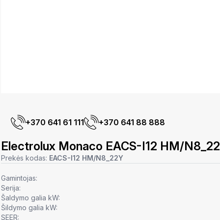
+370 641 61 111
+370 641 88 888
Electrolux Monaco EACS-I12 HM/N8_2
Prekės kodas:
EACS-I12 HM/N8_22Y
Gamintojas:
Serija:
Šaldymo galia kW:
Šildymo galia kW:
SEER: