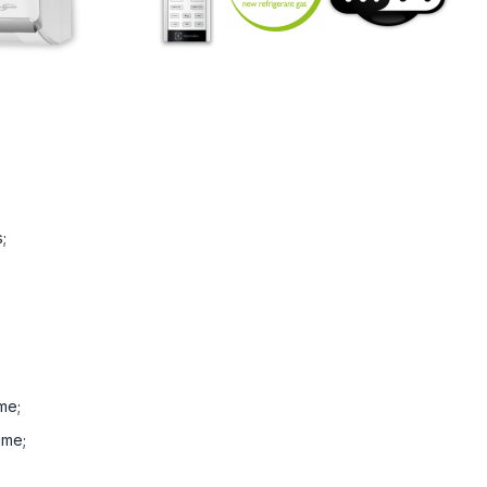
;
me;
ime;