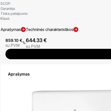
SCOP:
Garantija:
Tinka patalpoms:
Klasė:
Aprašymas
Techninės charakteristikos
644.33
€
859.10
€
%
su PVM
su PVM
Aprašymas