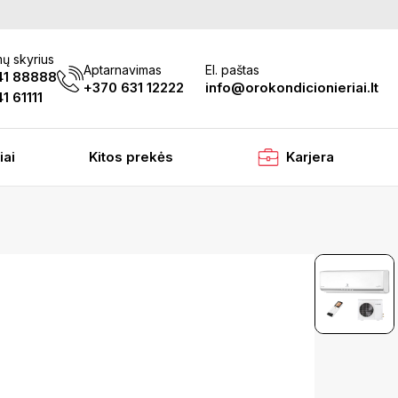
ų skyrius
Aptarnavimas
El. paštas
41 88888
+370 631 12222
info@orokondicionieriai.lt
1 61111
iai
Kitos prekės
Karjera