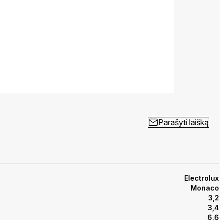
Parašyti laišką
Electrolux
Monaco
3,2
3,4
6,6