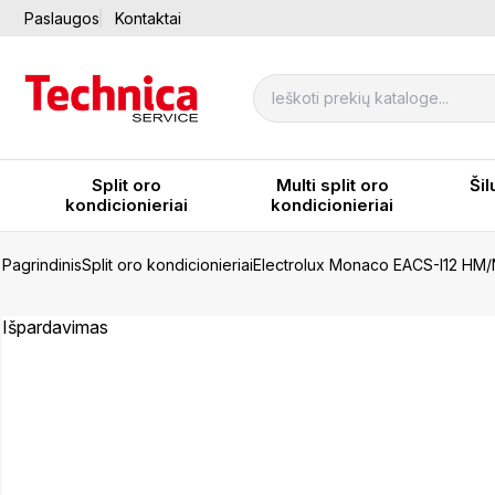
Paslaugos
Kontaktai
Split oro
Multi split oro
Šil
kondicionieriai
kondicionieriai
Pagrindinis
Split oro kondicionieriai
Electrolux Monaco EACS-I12 HM
Išpardavimas