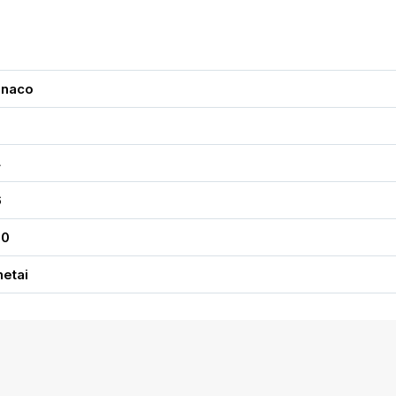
naco
4
6
00
metai