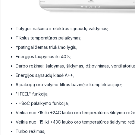
Tolygus našumo ir elektros sąnaudų valdymas;
Tikslus temperatūros palaikymas;
Ypatingai žemas triukšmo lygis;
Energijos taupymas iki 40%;
Darbo režimai: šaldymas, šildymas, džiovinimas, ventiliatorius
Energijos sąnaudų klasė A++;
6 pakopų oro valymo filtras bazinėje komplektacijoje;
"I FEEL" funkcija;
- +8oC palaikymo funkcija;
Veikia nuo -15 iki +24C lauko oro temperatūros šildymo reži
Veikia nuo -15 iki +43C lauko oro temperatūros šaldymo rež
Turbo režimas;