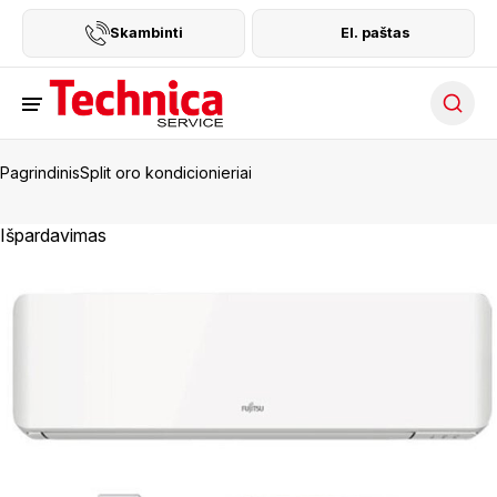
Skambinti
El. paštas
Searc
Pagrindinis
Split oro kondicionieriai
Išpardavimas