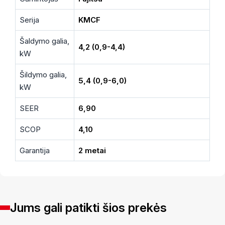
Serija
KMCF
Šaldymo galia,
4,2 (0,9-4,4)
kW
Šildymo galia,
5,4 (0,9-6,0)
kW
SEER
6,90
SCOP
4,10
Garantija
2 metai
Jums gali patikti šios prekės