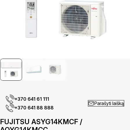
+370 641 61 111
Parašyti laišką
+370 641 88 888
FUJITSU ASYG14KMCF /
AOYG14KMCC