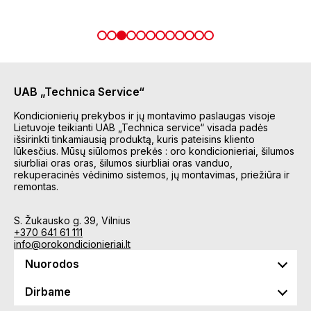
UAB „Technica Service“
Kondicionierių prekybos ir jų montavimo paslaugas visoje
Lietuvoje teikianti UAB „Technica service“ visada padės
išsirinkti tinkamiausią produktą, kuris pateisins kliento
lūkesčius. Mūsų siūlomos prekės : oro kondicionieriai, šilumos
siurbliai oras oras, šilumos siurbliai oras vanduo,
rekuperacinės vėdinimo sistemos, jų montavimas, priežiūra ir
remontas.
S. Žukausko g. 39, Vilnius
+370 641 61 111
info@orokondicionieriai.lt
Nuorodos
Dirbame