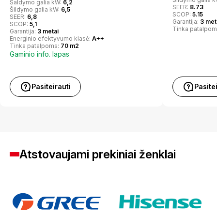
Šaldymo galia kW:
6,2
SEER:
8.73
Šildymo galia kW:
6,5
SCOP:
5.15
SEER:
6,8
Garantija:
3 met
SCOP:
5,1
Tinka patalpom
Garantija:
3 metai
Energinio efektyvumo klasė:
A++
Tinka patalpoms:
70 m2
Gaminio info. lapas
Pasiteirauti
Pasite
Atstovaujami prekiniai ženklai