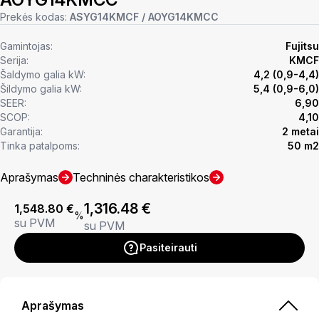
Prekės kodas:
ASYG14KMCF / AOYG14KMCC
Gamintojas:
Fujitsu
Serija:
KMCF
Šaldymo galia kW:
4,2 (0,9-4,4)
Šildymo galia kW:
5,4 (0,9-6,0)
SEER:
6,90
SCOP:
4,10
Garantija:
2 metai
Tinka patalpoms:
50 m2
Aprašymas
Techninės charakteristikos
1,316.48
€
1,548.80
€
%
su PVM
su PVM
Pasiteirauti
Aprašymas