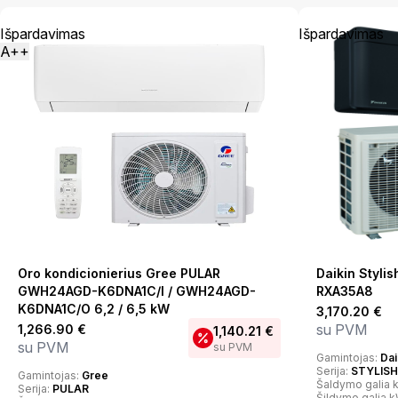
Išpardavimas
Išpardavimas
A++
Oro kondicionierius Gree PULAR
Daikin Styl
GWH24AGD-K6DNA1C/I / GWH24AGD-
RXA35A8
K6DNA1C/O 6,2 / 6,5 kW
3,170.20
€
su PVM
1,266.90
€
1,140.21
€
su PVM
su PVM
Gamintojas:
Dai
Serija:
STYLISH
Gamintojas:
Gree
Šaldymo galia 
Serija:
PULAR
Šildymo galia 