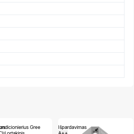
mas
Išpardavimas
A++