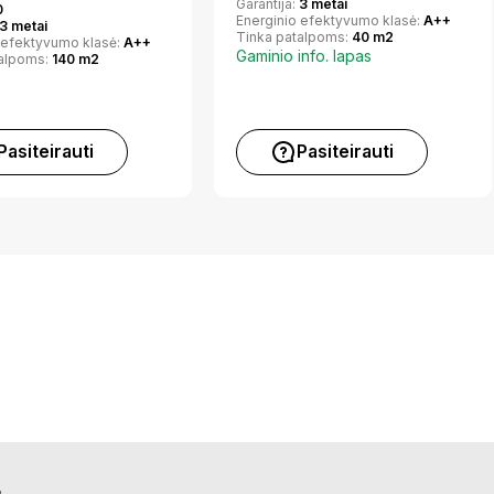
Garantija:
3 metai
0
Energinio efektyvumo klasė:
A++
3 metai
Tinka patalpoms:
40 m2
 efektyvumo klasė:
A++
Gaminio info. lapas
talpoms:
140 m2
Pasiteirauti
Pasiteirauti