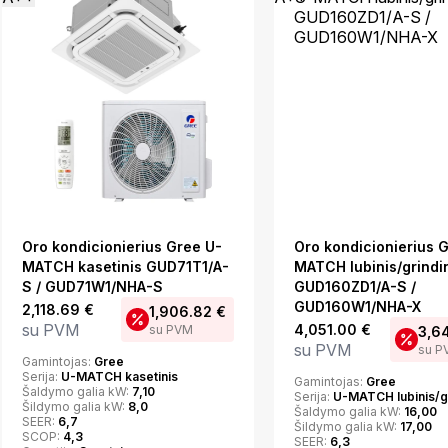
Oro kondicionierius Gree U-
Oro kondicionierius 
MATCH kasetinis GUD71T1/A-
MATCH lubinis/grindi
S / GUD71W1/NHA-S
GUD160ZD1/A-S /
GUD160W1/NHA-X
2,118.69
€
1,906.82
€
su PVM
4,051.00
€
su PVM
3,6
su PVM
su P
Gamintojas:
Gree
Serija:
U-MATCH kasetinis
Gamintojas:
Gree
Šaldymo galia kW:
7,10
Serija:
U-MATCH lubinis/gr
Šildymo galia kW:
8,0
Šaldymo galia kW:
16,00
SEER:
6,7
Šildymo galia kW:
17,00
SCOP:
4,3
SEER:
6,3