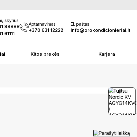
ų skyrius
Aptarnavimas
El. paštas
41 88888
+370 631 12222
info@orokondicionieriai.lt
1 61111
iai
Kitos prekės
Karjera
Parašyti laišką