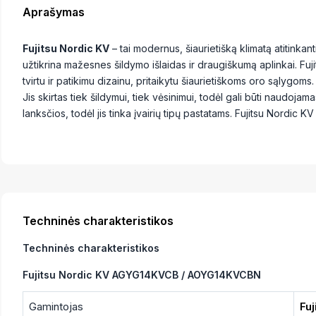
Aprašymas
Fujitsu Nordic KV
– tai modernus, šiaurietišką klimatą atitinkan
užtikrina mažesnes šildymo išlaidas ir draugiškumą aplinkai. Fuji
tvirtu ir patikimu dizainu, pritaikytu šiaurietiškoms oro sąlygoms.
Jis skirtas tiek šildymui, tiek vėsinimui, todėl gali būti naudo
lanksčios, todėl jis tinka įvairių tipų pastatams. Fujitsu Nordic K
Techninės charakteristikos
Techninės charakteristikos
Fujitsu Nordic KV AGYG14KVCB / AOYG14KVCBN
Gamintojas
Fuj