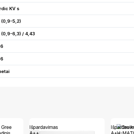
rdic KV s
 (0,9-5,2)
 (0,9-6,3) / 4,43
36
86
metai
Išpardavimas
Išpardavi
A++
A++