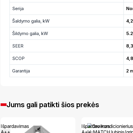
Serija
No
Šaldymo galia, kW
4,2
Šildymo galia, kW
5.2
SEER
8,
SCOP
4,
Garantija
2 
Jums gali patikti šios prekės
Išpardavimas
Išpardavimas
A++
A++