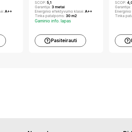
SCOP:
5,1
SCOP:
4,
Garantija:
3 metai
Garantija:
sė:
A++
Energinio efektyvumo klasė:
A++
Energinio
Tinka patalpoms:
30 m2
Tinka pa
Gaminio info. lapas
Pasiteirauti