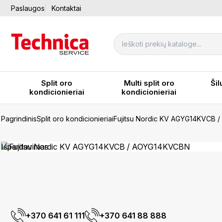
Paslaugos
Kontaktai
Split oro
Multi split oro
Šil
kondicionieriai
kondicionieriai
Pagrindinis
Split oro kondicionieriai
Fujitsu Nordic KV AGYG14KVCB
Išpardavimas
+370 641 61 111
+370 641 88 888