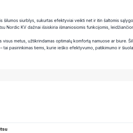
tis šilumos siurblys, sukurtas efektyviai veikti net ir itin šaltomis są
tsu Nordic KV dažnai išsiskiria išmaniosiomis funkcijomis, leidžiančio
jamas visus metus, užtikrindamas optimalų komfortą namuose ar biure. 
V – tai pasirinkimas tiems, kurie ieško efektyvumo, patikimumo ir šiuola
itsu