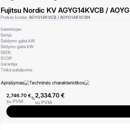
Fujitsu Nordic KV AGYG14KVCB / AO
Prekės kodas:
AGYG14KVCB / AOYG14KVCBN
Gamintojas:
Serija:
Šaldymo galia kW:
Šildymo galia kW:
SEER:
SCOP:
Garantija:
Tinka patalpoms:
Aprašymas
Techninės charakteristikos
2,334.70
€
2,746.70
€
%
su PVM
su PVM