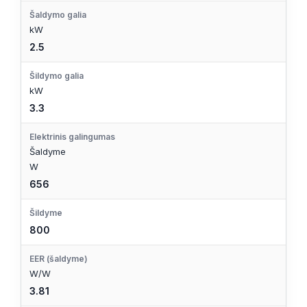
Šaldymo galia
kW
2.5
Šildymo galia
kW
3.3
Elektrinis galingumas
Šaldyme
W
656
Šildyme
800
EER (šaldyme)
W/W
3.81