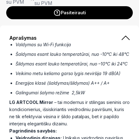
su PVM
su PVM
Pasiteirauti
Aprašymas
Valdymas su Wi-Fi funkcija
Šaldymas esant lauko temperatūrai, nuo -1
0
°C iki 48°C
Šildymas esant lauko temperatūrai, nuo –
10
°C
iki 24
°C
Veikimo metu keliamo garso lygis neviršija 19 dB(A)
Energijos klas
ė
(
šaldymas/šildymas) A
++ / A+
Galingumai
šalymo režime
2,5kW
LG ARTCOOL Mirror
– tai modernus ir stilingas sieninis oro
kondicionierius, išsiskiriantis veidrodiniu paviršiumi, kuris
ne tik efektyviai vėsina ir šildo patalpas, bet ir papildo
interjerą elegantišku dizainu.
Pagrindinės savybės:
Veidrodinis dizainas:
Unikalus veidrodinis paviršius