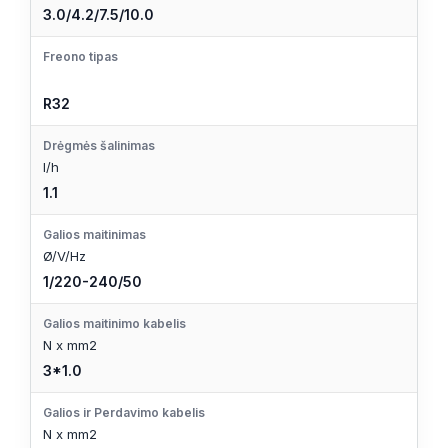
3.0/4.2/7.5/10.0
Freono tipas
R32
Drėgmės šalinimas
l/h
1.1
Galios maitinimas
Ø/V/Hz
1/220-240/50
Galios maitinimo kabelis
N x mm2
3*1.0
Galios ir Perdavimo kabelis
N x mm2