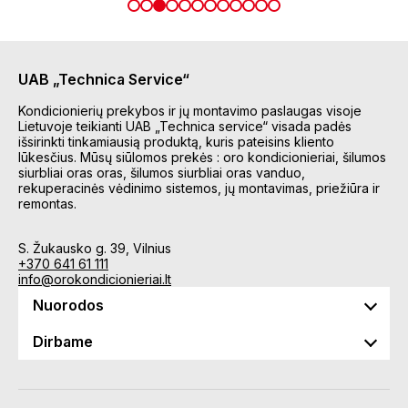
UAB „Technica Service“
Kondicionierių prekybos ir jų montavimo paslaugas visoje
Lietuvoje teikianti UAB „Technica service“ visada padės
išsirinkti tinkamiausią produktą, kuris pateisins kliento
lūkesčius. Mūsų siūlomos prekės : oro kondicionieriai, šilumos
siurbliai oras oras, šilumos siurbliai oras vanduo,
rekuperacinės vėdinimo sistemos, jų montavimas, priežiūra ir
remontas.
S. Žukausko g. 39, Vilnius
+370 641 61 111
info@orokondicionieriai.lt
Nuorodos
Dirbame