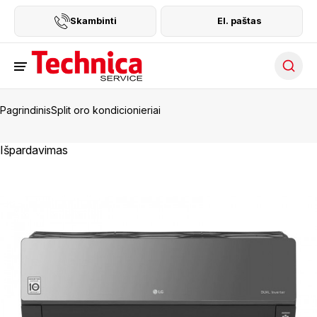
Skambinti
El. paštas
Searc
Pagrindinis
Split oro kondicionieriai
Išpardavimas