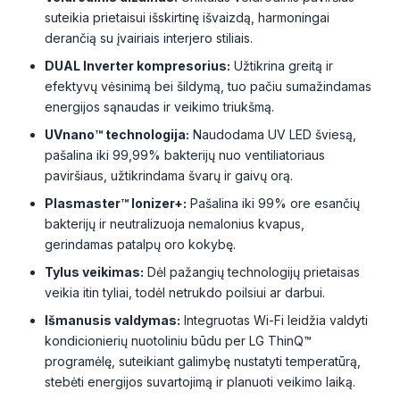
suteikia prietaisui išskirtinę išvaizdą, harmoningai
derančią su įvairiais interjero stiliais.
DUAL Inverter kompresorius:
Užtikrina greitą ir
efektyvų vėsinimą bei šildymą, tuo pačiu sumažindamas
energijos sąnaudas ir veikimo triukšmą.
UVnano™ technologija:
Naudodama UV LED šviesą,
pašalina iki 99,99% bakterijų nuo ventiliatoriaus
paviršiaus, užtikrindama švarų ir gaivų orą.
Plasmaster™ Ionizer+:
Pašalina iki 99% ore esančių
bakterijų ir neutralizuoja nemalonius kvapus,
gerindamas patalpų oro kokybę.
Tylus veikimas:
Dėl pažangių technologijų prietaisas
veikia itin tyliai, todėl netrukdo poilsiui ar darbui.
Išmanusis valdymas:
Integruotas Wi-Fi leidžia valdyti
kondicionierių nuotoliniu būdu per LG ThinQ™
programėlę, suteikiant galimybę nustatyti temperatūrą,
stebėti energijos suvartojimą ir planuoti veikimo laiką.