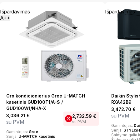
Išpardavimas
Išpardavimas
A++
Oro kondicionierius Gree U-MATCH
Daikin Styl
kasetinis GUD100T1/A-S /
RXA42B9
GUD100W1/NHA-X
3,472.70
€
su PVM
3,036.21
€
2,732.59
€
su PVM
su PVM
Gamintojas:
Dai
Serija:
STYLISH
Gamintojas:
Gree
Šaldymo galia 
Serija:
U-MATCH kasetinis
Šildymo galia 