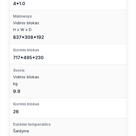
4*1.0
Matmenys
Vidinis blokas
H x W x D
837*308*192
Išorinis blokas
717*495*230
Svoris
Vidinis blokas
kg
9.9
Išorinis blokas
26
Darbinė temperatūra
Šaldyme