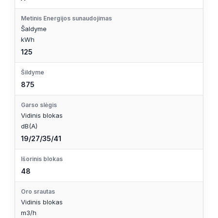
Metinis Energijos sunaudojimas
Šaldyme
kWh
125
Šildyme
875
Garso slėgis
Vidinis blokas
dB(A)
19/27/35/41
Išorinis blokas
48
Oro srautas
Vidinis blokas
m3/h