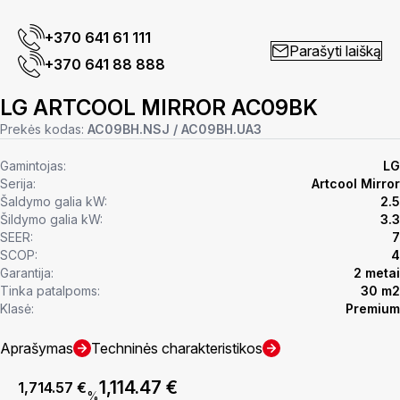
+370 641 61 111
Parašyti laišką
+370 641 88 888
LG ARTCOOL MIRROR AC09BK
Prekės kodas:
AC09BH.NSJ / AC09BH.UA3
Gamintojas:
LG
Serija:
Artcool Mirror
Šaldymo galia kW:
2.5
Šildymo galia kW:
3.3
SEER:
7
SCOP:
4
Garantija:
2 metai
Tinka patalpoms:
30 m2
Klasė:
Premium
Aprašymas
Techninės charakteristikos
1,114.47
€
1,714.57
€
%