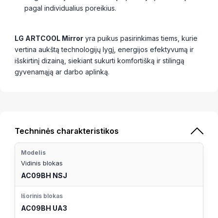
pagal individualius poreikius.
LG ARTCOOL Mirror
yra puikus pasirinkimas tiems, kurie
vertina aukštą technologijų lygį, energijos efektyvumą ir
išskirtinį dizainą, siekiant sukurti komfortišką ir stilingą
gyvenamąją ar darbo aplinką.
Techninės charakteristikos
Modelis
Vidinis blokas
AC09BH NSJ
Išorinis blokas
AC09BH UA3