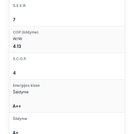
S.E.E.R.
7
COP (šildyme)
W/W
4.13
S.C.O.P.
4
Energijos klasė
Šaldyme
A++
Šildyme
A+