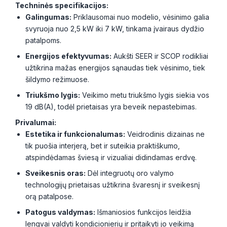
Techninės specifikacijos:
Galingumas:
Priklausomai nuo modelio, vėsinimo galia
svyruoja nuo 2,5 kW iki 7 kW, tinkama įvairaus dydžio
patalpoms.
Energijos efektyvumas:
Aukšti SEER ir SCOP rodikliai
užtikrina mažas energijos sąnaudas tiek vėsinimo, tiek
šildymo režimuose.
Triukšmo lygis:
Veikimo metu triukšmo lygis siekia vos
19 dB(A), todėl prietaisas yra beveik nepastebimas.
Privalumai:
Estetika ir funkcionalumas:
Veidrodinis dizainas ne
tik puošia interjerą, bet ir suteikia praktiškumo,
atspindėdamas šviesą ir vizualiai didindamas erdvę.
Sveikesnis oras:
Dėl integruotų oro valymo
technologijų prietaisas užtikrina švaresnį ir sveikesnį
orą patalpose.
Patogus valdymas:
Išmaniosios funkcijos leidžia
lengvai valdyti kondicionierių ir pritaikyti jo veikimą