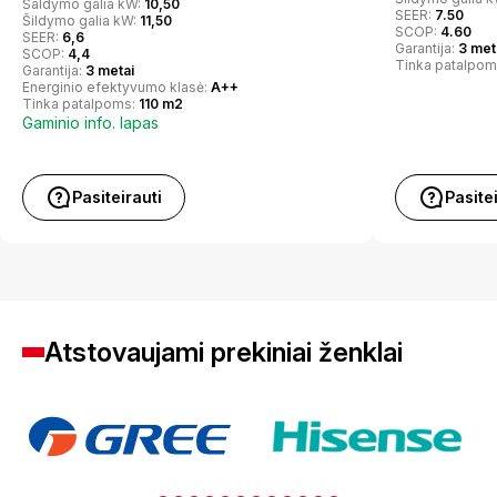
Šaldymo galia kW:
10,50
SEER:
7.50
Šildymo galia kW:
11,50
SCOP:
4.60
SEER:
6,6
Garantija:
3 met
SCOP:
4,4
Tinka patalpom
Garantija:
3 metai
Energinio efektyvumo klasė:
A++
Tinka patalpoms:
110 m2
Gaminio info. lapas
Pasiteirauti
Pasite
Atstovaujami prekiniai ženklai