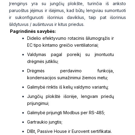
Įrenginys yra su jungčių plokšte, turinčia iš anksto
paruoštus įėjimus ir išėjimus, kad būtų lengviau sumontuoti
ir sukonfiguruoti išorinius daviklius, taip pat išorinius
šildytuvus / aušintuvus ir kitus priedus.
Pagrindinės savybės:
Didelio efektyvumo rotacinis šilumogrąžis ir
EC tipo kintamo greičio ventiliatoriai;
Valdymas pagal poreikį su įmontuotu
drėgmės jutikliu;
Drėgmės perdavimo funkcija,
kondensacijos sumažinimui žiemos metu;
Galimybė rinktis iš kelių valdymo variantų;
Jungčių plokštė išorėje, lengvam priedų
prijungimui;
Galimybė prijungti Modbus per RS-485;
Gartraukio jungtis;
DIBt, Passive House ir Eurovent sertifikatai.