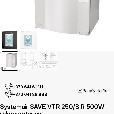
+370 641 61 111
Parašyti laišką
+370 641 88 888
Systemair SAVE VTR 250/B R 500W
rekuperatorius