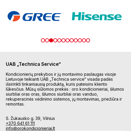
UAB „Technica Service“
Kondicionierių prekybos ir jų montavimo paslaugas visoje
Lietuvoje teikianti UAB „Technica service“ visada padės
išsirinkti tinkamiausią produktą, kuris pateisins kliento
lūkesčius. Mūsų siūlomos prekės : oro kondicionieriai, šilumos
siurbliai oras oras, šilumos siurbliai oras vanduo,
rekuperacinės vėdinimo sistemos, jų montavimas, priežiūra ir
remontas.
S. Žukausko g. 39, Vilnius
+370 641 61 111
info@orokondicionieriai.lt