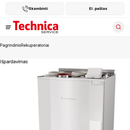
Skambinti
El. paštas
Searc
Pagrindinis
Rekuperatoriai
Išpardavimas