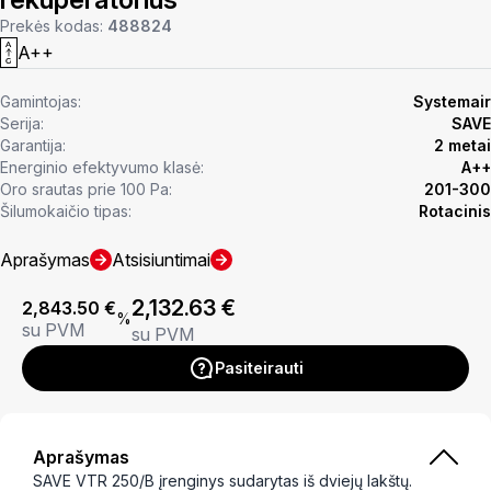
Prekės kodas:
488824
A++
Gamintojas:
Systemair
Serija:
SAVE
Garantija:
2 metai
Energinio efektyvumo klasė:
A++
Oro srautas prie 100 Pa:
201-300
Šilumokaičio tipas:
Rotacinis
Aprašymas
Atsisiuntimai
2,132.63
€
2,843.50
€
%
su PVM
su PVM
Pasiteirauti
Aprašymas
SAVE VTR 250/B įrenginys sudarytas iš dviejų lakštų.