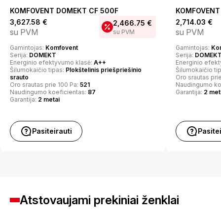
KOMFOVENT DOMEKT CF 500F
KOMFOVENT
3,627.58
€
2,714.03
€
2,466.75
€
su PVM
su PVM
su PVM
Gamintojas:
Komfovent
Gamintojas:
Ko
Serija:
DOMEKT
Serija:
DOMEK
Energinio efektyvumo klasė:
A++
Energinio efek
Šilumokaičio tipas:
Plokštelinis priešpriešinio
Šilumokaičio ti
srauto
Oro srautas pri
Oro srautas prie 100 Pa:
521
Naudingumo ko
Naudingumo koeficientas:
87
Garantija:
2 met
Garantija:
2 metai
Pasiteirauti
Pasite
Atstovaujami prekiniai ženklai