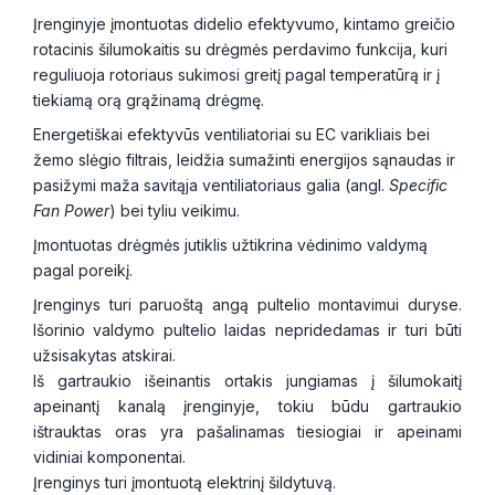
Įrenginyje įmontuotas didelio efektyvumo, kintamo greičio
rotacinis šilumokaitis su drėgmės perdavimo funkcija, kuri
reguliuoja rotoriaus sukimosi greitį pagal temperatūrą ir į
tiekiamą orą grąžinamą drėgmę.
Energetiškai efektyvūs ventiliatoriai su EC varikliais bei
žemo slėgio filtrais, leidžia sumažinti energijos sąnaudas ir
pasižymi maža savitąja ventiliatoriaus galia (angl.
Specific
Fan Power
) bei tyliu veikimu.
Įmontuotas drėgmės jutiklis užtikrina vėdinimo valdymą
pagal poreikį.
Įrenginys turi paruoštą angą pultelio montavimui duryse.
Išorinio valdymo pultelio laidas nepridedamas ir turi būti
užsisakytas atskirai.
Iš gartraukio išeinantis ortakis jungiamas į šilumokaitį
apeinantį kanalą įrenginyje, tokiu būdu gartraukio
ištrauktas oras yra pašalinamas tiesiogiai ir apeinami
vidiniai komponentai.
Įrenginys turi įmontuotą elektrinį šildytuvą.