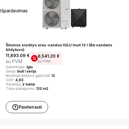
Išpardavimas
Šilumos siurblys oras-vanduo IGLU Inuit 12 I (Be vandens
šildytuvo)
11,893.09
€
6,541.20
€
su PVM
su PVM
Gamintojas:
Iglu
Serija:
Inuit I serija
Nominali šildymo galia kW:
12
COP:
4,63
Garantija:
2 metai
Tinka patalpoms:
120 m2
Pasiteirauti