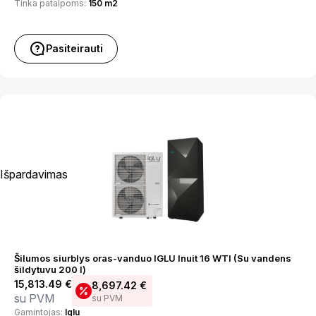
Tinka patalpoms:
150 m2
Pasiteirauti
Išpardavimas
Šilumos siurblys oras-vanduo IGLU Inuit 16 WTI (Su vandens
šildytuvu 200 l)
15,813.49
€
8,697.42
€
su PVM
su PVM
Gamintojas:
Iglu