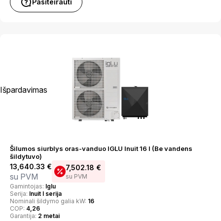
Pasiteirauti
Išpardavimas
Šilumos siurblys oras-vanduo IGLU Inuit 16 I (Be vandens
šildytuvo)
13,640.33
€
7,502.18
€
su PVM
su PVM
Gamintojas:
Iglu
Serija:
Inuit I serija
Nominali šildymo galia kW:
16
COP:
4,26
Garantija:
2 metai