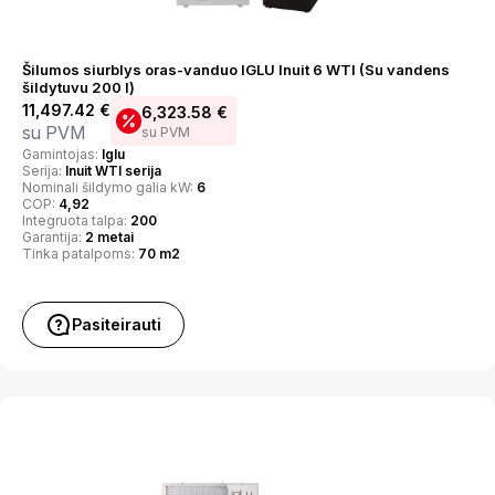
Šilumos siurblys oras-vanduo IGLU Inuit 6 WTI (Su vandens
šildytuvu 200 l)
11,497.42
€
6,323.58
€
su PVM
su PVM
Gamintojas:
Iglu
Serija:
Inuit WTI serija
Nominali šildymo galia kW:
6
COP:
4,92
Integruota talpa:
200
Garantija:
2 metai
Tinka patalpoms:
70 m2
Pasiteirauti