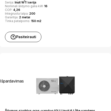
Serija:
Inuit WTI serija
Nominali šildymo galia kW:
16
COP:
4,26
Integruota talpa:
200
Garantija:
2 metai
Tinka patalpoms:
150 m2
Pasiteirauti
Išpardavimas
Šilumos siurblys oras-vanduo IGLU Inuit 6 I (Be vandens