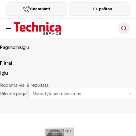
Skambinti
El. paštas
Searc
Pagrindinis
Iglu
Filtrai
Iglu
Rodoma visi 8 rezultatai
Rikiuoti pagal: