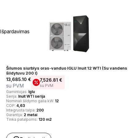
Išpardavimas
Šilumos siurblys oras-vanduo IGLU Inuit 12 WTI (Su vandens
šildytuvu 200 l)
13,685.10
€
7,526.81
€
su PVM
su PVM
Gamintojas:
Iglu
Serija:
Inuit WTI serija
Nominali šildymo galia kW:
12
COP:
4,63
Integruota talpa:
200
Garantija:
2 metai
Tinka patalpoms:
120 m2