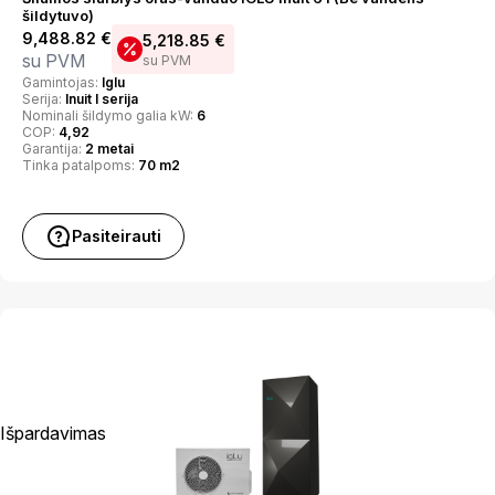
šildytuvo)
9,488.82
€
5,218.85
€
su PVM
su PVM
Gamintojas:
Iglu
Serija:
Inuit I serija
Nominali šildymo galia kW:
6
COP:
4,92
Garantija:
2 metai
Tinka patalpoms:
70 m2
Pasiteirauti
Išpardavimas