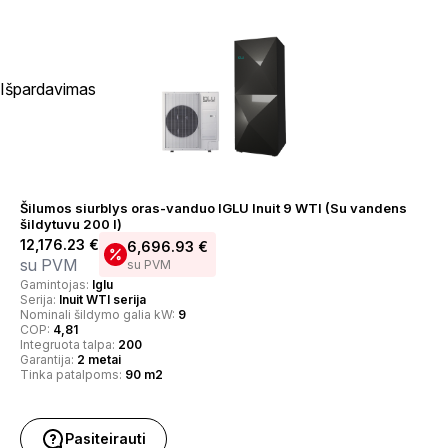
Išpardavimas
Šilumos siurblys oras-vanduo IGLU Inuit 9 WTI (Su vandens
šildytuvu 200 l)
12,176.23
€
6,696.93
€
su PVM
su PVM
Gamintojas:
Iglu
Serija:
Inuit WTI serija
Nominali šildymo galia kW:
9
COP:
4,81
Integruota talpa:
200
Garantija:
2 metai
Tinka patalpoms:
90 m2
Pasiteirauti