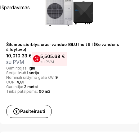
Išpardavimas
Šilumos siurblys oras-vanduo IGLU Inuit 9 I (Be vandens
šildytuvo)
10,010.33
€
5,505.68
€
su PVM
su PVM
Gamintojas:
Iglu
Serija:
Inuit I serija
Nominali šildymo galia kW:
9
COP:
4,81
Garantija:
2 metai
Tinka patalpoms:
90 m2
Pasiteirauti