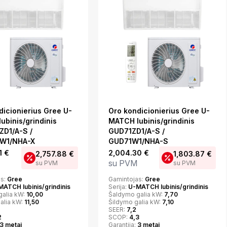
dicionierius Gree U-
Oro kondicionierius Gree U-
ubinis/grindinis
MATCH lubinis/grindinis
D1/A-S /
GUD71ZD1/A-S /
W1/NHA-X
GUD71W1/NHA-S
1
€
2,004.30
€
2,757.88
€
1,803.87
€
su PVM
su PVM
su PVM
as:
Gree
Gamintojas:
Gree
ATCH lubinis/grindinis
Serija:
U-MATCH lubinis/grindinis
galia kW:
10,00
Šaldymo galia kW:
7,70
alia kW:
11,50
Šildymo galia kW:
7,10
SEER:
7,2
2
SCOP:
4,3
3 metai
Garantija:
3 metai