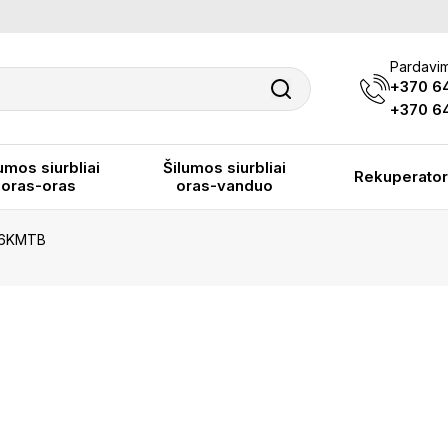
Pardavim
+370 6
+370 64
umos siurbliai
Šilumos siurbliai
Rekuperator
oras-oras
oras-vanduo
36KMTB