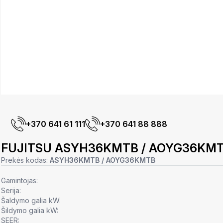
+370 641 61 111
+370 641 88 888
FUJITSU ASYH36KMTB / AOYG36KM
Prekės kodas:
ASYH36KMTB / AOYG36KMTB
Gamintojas:
Serija:
Šaldymo galia kW:
Šildymo galia kW:
SEER: