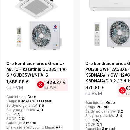
Oro kondicionierius Gree U-
Oro kondicionierius 
MATCH kasetinis GUD35T1/A-
PULAR GWH12AGBXB-
S / GUD35W1/NHA-S
K6DNA1A/I / GWH12A
K6DNA1A/O 3,2 / 3,4 
1,588.08
€
1,429.27
€
su PVM
670.80
€
su PVM
6
su PVM
su
Gamintojas:
Gree
Serija:
U-MATCH kasetinis
Gamintojas:
Gree
Šaldymo galia kW:
3,5
Serija:
PULAR
Šildymo galia kW:
4,0
Šaldymo galia kW:
3,2
SEER:
7,1
Šildymo galia kW:
3,4
SCOP:
4,0
SEER:
6,1
Garantija:
3 metai
SCOP:
5,1
Energinio efektyvumo klasė:
A++
Garantija:
3 metai