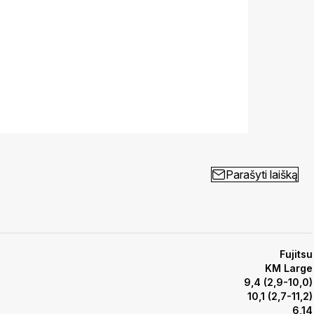
Parašyti laišką
Fujitsu
KM Large
9,4 (2,9-10,0)
10,1 (2,7-11,2)
6,14