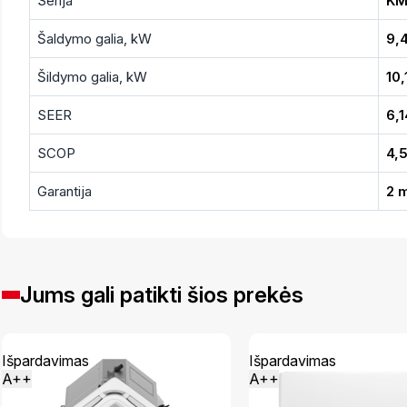
Serija
KM
Šaldymo galia, kW
9,4
Šildymo galia, kW
10,
SEER
6,1
SCOP
4,
Garantija
2 
Jums gali patikti šios prekės
Išpardavimas
Išpardavimas
A++
A++