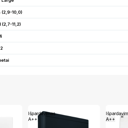
 Large
 (2,9-10,0)
1 (2,7-11,2)
4
52
metai
Išpardavimas
Išpardavi
A++
A++