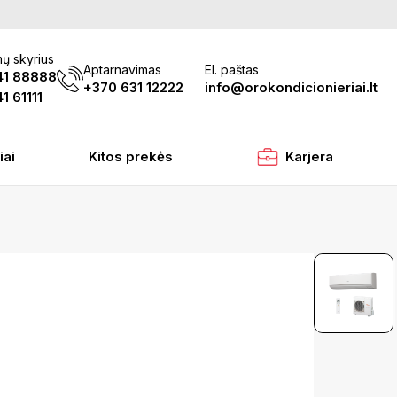
ų skyrius
Aptarnavimas
El. paštas
41 88888
+370 631 12222
info@orokondicionieriai.lt
1 61111
iai
Kitos prekės
Karjera