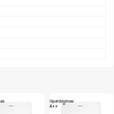
mas
Išpardavimas
A++