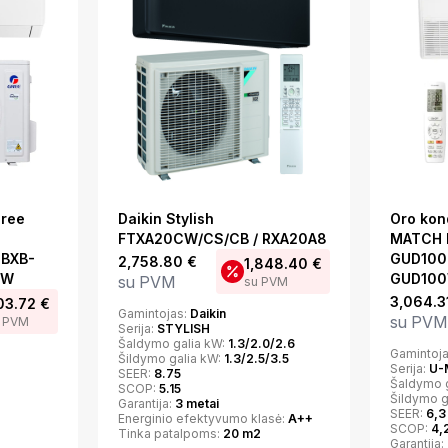
Gree
Daikin Stylish
Oro kon
FTXA20CW/CS/CB / RXA20A8
MATCH l
GBXB-
GUD100Z
2,758.80
€
1,848.40
€
kW
GUD100
su PVM
su PVM
3,064.3
03.72
€
Gamintojas:
Daikin
su PVM
 PVM
Serija:
STYLISH
Šaldymo galia kW:
1.3/2.0/2.6
Gamintoj
Šildymo galia kW:
1.3/2.5/3.5
Serija:
U-M
SEER:
8.75
Šaldymo 
SCOP:
5.15
Šildymo g
Garantija:
3 metai
SEER:
6,3
Energinio efektyvumo klasė:
A++
SCOP:
4,
Tinka patalpoms:
20 m2
Garantija: