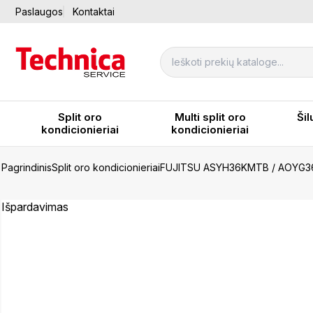
Paslaugos
Kontaktai
Split oro
Multi split oro
Šil
kondicionieriai
kondicionieriai
Pagrindinis
Split oro kondicionieriai
FUJITSU ASYH36KMTB / AOYG
Išpardavimas