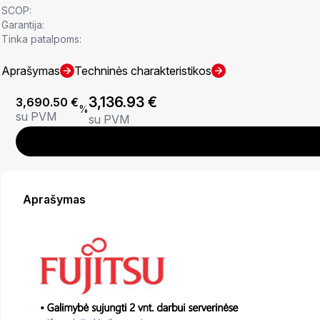
SCOP:
Garantija:
Tinka patalpoms:
Aprašymas
Techninės charakteristikos
3,136.93
€
3,690.50
€
%
su PVM
su PVM
Aprašymas