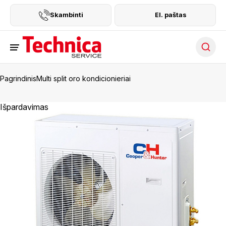
Skambinti
El. paštas
Searc
Pagrindinis
Multi split oro kondicionieriai
Išpardavimas