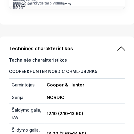
aukščio perkrytis tarp vidinių
Maitinimas
mm
80/25
blokų
Maitinimo privedimas
631
SEER*/SCOP**
~ 220-240V/50Hz/1f
Išorinis blokas
6.1(A++)/4.0(A+)
Techninės charakteristikos
Techninės charakteristikos
COOPER&HUNTER NORDIC CHML-U42RK5
Gamintojas
Cooper & Hunter
Serija
NORDIC
Šaldymo galia,
12.10 (2.10-13.90)
kW
Šildymo galia,
13.00 (2.60-14.50)