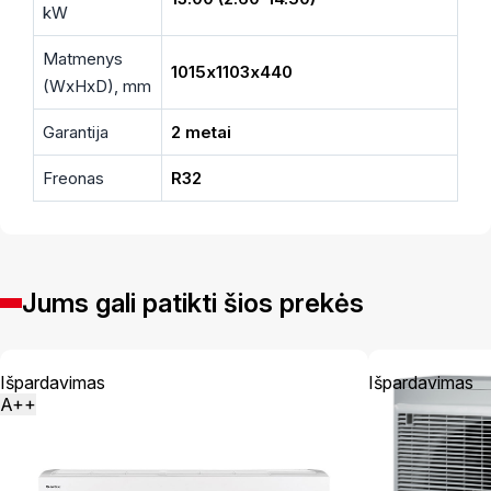
kW
Matmenys
1015х1103х440
(WxHxD), mm
Garantija
2 metai
Freonas
R32
Jums gali patikti šios prekės
Išpardavimas
Išpardavimas
A++