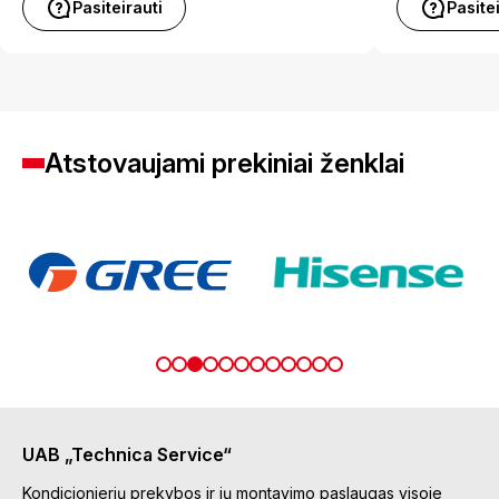
Pasiteirauti
Pasite
Atstovaujami prekiniai ženklai
UAB „Technica Service“
Kondicionierių prekybos ir jų montavimo paslaugas visoje