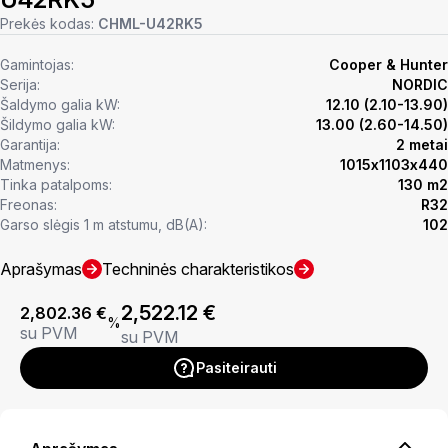
Prekės kodas:
CHML-U42RK5
Gamintojas:
Cooper & Hunter
Serija:
NORDIC
Šaldymo galia kW:
12.10 (2.10-13.90)
Šildymo galia kW:
13.00 (2.60-14.50)
Garantija:
2 metai
Matmenys:
1015х1103х440
Tinka patalpoms:
130 m2
Freonas:
R32
Garso slėgis 1 m atstumu, dB(A):
102
Aprašymas
Techninės charakteristikos
2,522.12
€
2,802.36
€
%
su PVM
su PVM
Pasiteirauti