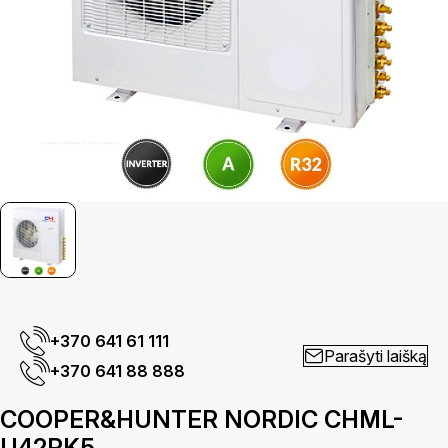
+370 641 61 111
Parašyti laišką
+370 641 88 888
COOPER&HUNTER NORDIC CHML-
U42RK5