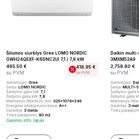
Šilumos siurblys Gree LOMO NORDIC
Daikin multi-
GWH24QEXF-K6DNC2I/I 7,1 / 7,8 kW
3MXM52A9
465.50
€
2,758.80
€
418.95
€
su PVM
su PVM
su PVM
Gamintojas:
Gree
Gamintojas:
Dai
Serija:
LOMO NORDIC
Serija:
MULTI-S
Šaldymo galia kW:
7,1
Šaldymo galia 
Šildymo galia kW:
7,8
Šildymo galia 
Matmenys (WxHxD), mm:
325x1078x246
Matmenys (Wx
Energinio efektyvumo klasė:
A++
Garantija:
3 met
Garantija:
3 metai
Tinka patalpom
Tinka patalpoms:
80 m2
Gaminio info. lapas