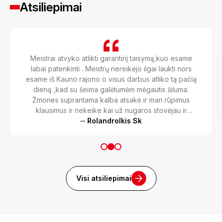
Atsiliepimai
Meistrai atvyko atlikti garantinį taisymą,kuo esame
labai patenkinti . Meistrų nereikėjo ilgai laukti nors
esame iš Kauno rajono o visus darbus atliko tą pačią
dieną ,kad su šeima galėtumėm mėgautis šiluma.
Žmones suprantama kalba atsakė ir man rūpimus
klausimus ir nekeike kai už nugaros stovėjau ir
smalsiai žiurejau kaip jie atlieka visus darbus. Esame
─ Rolandrolkis Sk
dėkingi meistrams Juliui ir Audriui.
Visi atsiliepimai