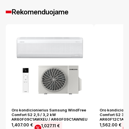
Rekomenduojame
Oro kondicionierius Samsung WindFree
Oro kondicioni
Comfort S2 2,5 / 3,2 kW
Comfort S2 3,5 
AR60F09C1AWXEU / AR60F09C1AWNEU
AR60F12C1AWX
1,407.00
€
1,562.00
€
1,027.11
€