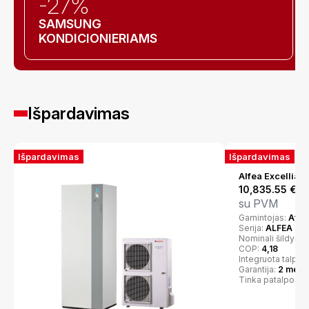
-27%
SAMSUNG
KONDICIONIERIAMS
Išpardavimas
Išpardavimas
Išpardavimas
Alfea Excellia D
10,835.55
€
su PVM
Gamintojas:
Atlan
Serija:
ALFEA EX
Nominali šildymo
COP:
4,18
Integruota talpa:
Garantija:
2 metai
Tinka patalpoms