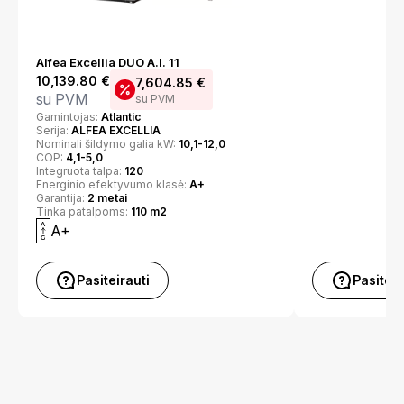
Alfea Excellia DUO A.I. 11
10,139.80
€
7,604.85
€
su PVM
su PVM
Gamintojas:
Atlantic
Serija:
ALFEA EXCELLIA
Nominali šildymo galia kW:
10,1-12,0
COP:
4,1-5,0
Integruota talpa:
120
Energinio efektyvumo klasė:
A+
Garantija:
2 metai
Tinka patalpoms:
110 m2
A+
Pasiteirauti
Pasiteir