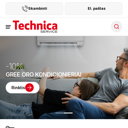
Skambinti
El. paštas
Searc
-10%
GREE ORO KONDICIONIERIAI
Rinktis