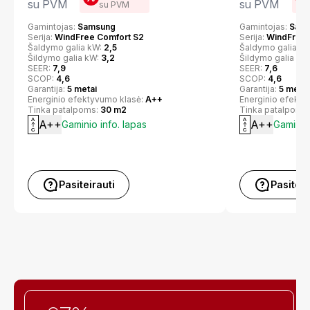
su PVM
su PVM
su PVM
Gamintojas:
Samsung
Gamintojas:
Sam
Serija:
WindFree Comfort S2
Serija:
WindFree 
Šaldymo galia kW:
2,5
Šaldymo galia k
Šildymo galia kW:
3,2
Šildymo galia kW
SEER:
7,9
SEER:
7,6
SCOP:
4,6
SCOP:
4,6
Garantija:
5 metai
Garantija:
5 metai
Energinio efektyvumo klasė:
A++
Energinio efekty
Tinka patalpoms:
30 m2
Tinka patalpoms
A++
A++
Gaminio info. lapas
Gaminio 
Pasiteirauti
Pasiteir