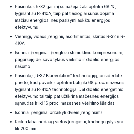
Pasirinkus R-32 gaminį sumažėja žala aplinka 68 %,
lyginant su R-410A, taip pat tiesiogiai sunaudojama
mažiau energijos, nes pasižymi aukštu energijos
efektyvumu
Vieningų vidaus įrenginių asortimentas, skirtas R-32 ir R-
410A
Išoriniai įrenginiai, įrengti su stūmokliniu kompresoriumi,
pagarsėję dėl savo tylaus veikimo ir didelio energijos
našumo
Pasirinkę „R-32 Bluevolution“ technologiją, prisidedate
prie to, kad poveikis aplinkai būtų iki 68 proc. mažesnis
lyginant su R-410A technologija. Dėl didelio energetinio
efektyvumo tai taip pat užtikrina mažesnes energijos
sąnaudas ir iki 16 proc. mažesnes vėsinimo išlaidas
Išoriniai įrenginiai pritaikyti dviem įrenginiams
Reikia labai nedaug vietos įrengimui, kadangi gylys yra
tik 200 mm