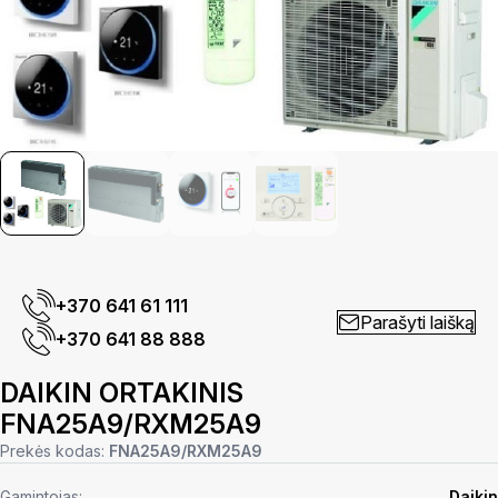
+370 641 61 111
Parašyti laišką
+370 641 88 888
DAIKIN ORTAKINIS
FNA25A9/RXM25A9
Prekės kodas:
FNA25A9/RXM25A9
Gamintojas:
Daikin