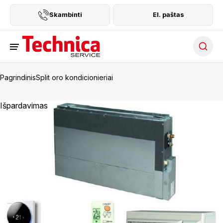
Skambinti
El. paštas
Searc
Pagrindinis
Split oro kondicionieriai
Išpardavimas