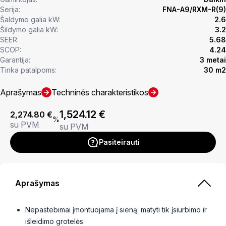
Serija:
FNA-A9/RXM-R(9)
Šaldymo galia kW:
2.6
Šildymo galia kW:
3.2
SEER:
5.68
SCOP:
4.24
Garantija:
3 metai
Tinka patalpoms:
30 m2
Aprašymas
Techninės charakteristikos
1,524.12
€
2,274.80
€
%
su PVM
su PVM
Pasiteirauti
Aprašymas
Nepastebimai įmontuojama į sieną: matyti tik įsiurbimo ir
išleidimo grotelės