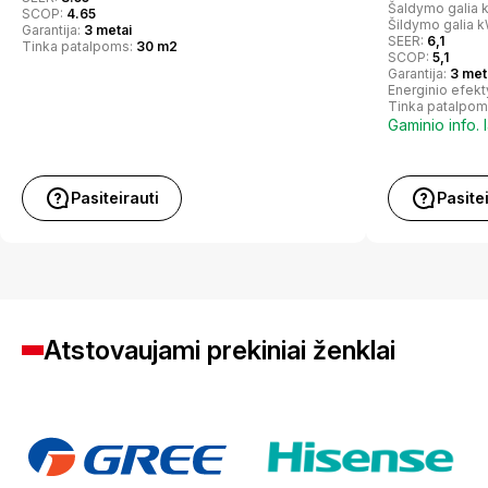
Šaldymo galia 
SCOP:
4.65
Šildymo galia 
Garantija:
3 metai
SEER:
6,1
Tinka patalpoms:
30 m2
SCOP:
5,1
Garantija:
3 met
Energinio efek
Tinka patalpom
Gaminio info. 
Pasiteirauti
Pasite
Atstovaujami prekiniai ženklai