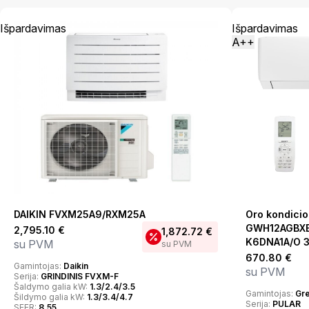
Išpardavimas
Išpardavimas
A++
DAIKIN FVXM25A9/RXM25A
Oro kondicio
GWH12AGBXB
2,795.10
€
1,872.72
€
K6DNA1A/O 3,
su PVM
su PVM
670.80
€
Gamintojas:
Daikin
su PVM
Serija:
GRINDINIS FVXM-F
Šaldymo galia kW:
1.3/2.4/3.5
Gamintojas:
Gr
Šildymo galia kW:
1.3/3.4/4.7
Serija:
PULAR
SEER:
8.55