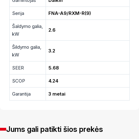
Gamintojas
Daikin
Serija
FNA-A9/RXM-R(9)
Šaldymo galia,
2.6
kW
Šildymo galia,
3.2
kW
SEER
5.68
SCOP
4.24
Garantija
3 metai
Jums gali patikti šios prekės