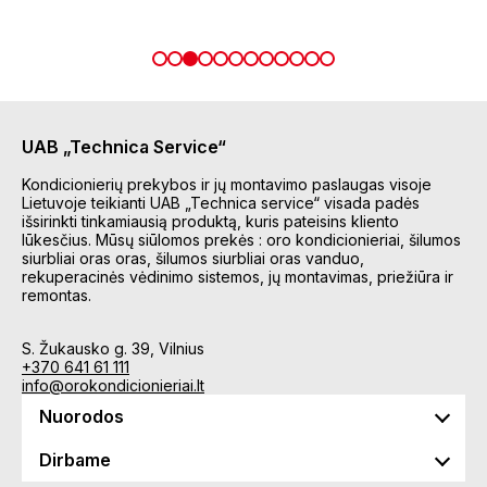
UAB „Technica Service“
Kondicionierių prekybos ir jų montavimo paslaugas visoje
Lietuvoje teikianti UAB „Technica service“ visada padės
išsirinkti tinkamiausią produktą, kuris pateisins kliento
lūkesčius. Mūsų siūlomos prekės : oro kondicionieriai, šilumos
siurbliai oras oras, šilumos siurbliai oras vanduo,
rekuperacinės vėdinimo sistemos, jų montavimas, priežiūra ir
remontas.
S. Žukausko g. 39, Vilnius
+370 641 61 111
info@orokondicionieriai.lt
Nuorodos
Dirbame