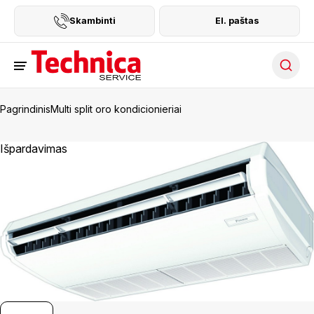
Skambinti
El. paštas
Searc
Pagrindinis
Multi split oro kondicionieriai
Išpardavimas