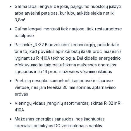
Galima labai lengvai be jokių pajėgumo nuostolių įšildyti
arba atvėsinti patalpas, kur lubų aukštis siekia net iki
3,8m!
Galima lengvai montuoti tiek naujose, tiek restauruotose
patalpose
Pasirinkę „R-32 Bluevolution“ technologiją, prisidedate
prie to, kad poveikis aplinkai būtų iki 68 proc. mažesnis
lyginant su R-410A technologija. Dėl didelio energetinio
efektyvumo tai taip pat užtikrina mažesnes energijos
sąnaudas ir iki 16 proc. mažesnes vėsinimo išlaidas
Prietaisą nesunku sumontuoti kampuose ir siaurose
vietose, nes jam tereikia 30 mm šoninės aptarnavimo
erdvės
Vieningų vidaus įrenginių asortimentas, skirtas R-32 ir R-
410A
Mažesnės energijos sąnaudos, nes įmontuotas
specialiai pritaikytas DC ventiliatoriaus variklis