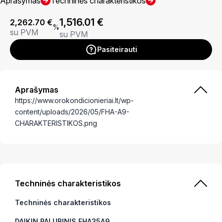
Aprašymas
Techninės charakteristikos
1,516.01
€
2,262.70
€
%
su PVM
su PVM
Pasiteirauti
Aprašymas
https://www.orokondicionieriai.lt/wp-
content/uploads/2026/05/FHA-A9-
CHARAKTERISTIKOS.png
Techninės charakteristikos
Techninės charakteristikos
DAIKIN PALUBINIS FHA35A9