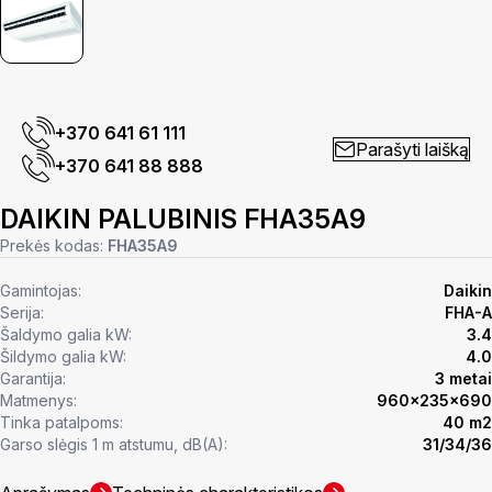
+370 641 61 111
Parašyti laišką
+370 641 88 888
DAIKIN PALUBINIS FHA35A9
Prekės kodas:
FHA35A9
Gamintojas:
Daikin
Serija:
FHA-A
Šaldymo galia kW:
3.4
Šildymo galia kW:
4.0
Garantija:
3 metai
Matmenys:
960x235x690
Tinka patalpoms:
40 m2
Garso slėgis 1 m atstumu, dB(A):
31/34/36