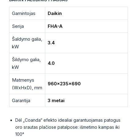
Gamintojas
Daikin
Serija
FHA-A
Šaldymo galia,
3.4
kW
Šildymo galia,
4.0
kW
Matmenys
960x235x690
(WxHxD), mm
Garantija
3 metai
Dėl „Coanda“ efekto idealiai garantuojamas patogus
oro srautas plačiose patalpose: išmetimo kampas iki
100°