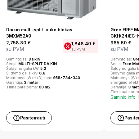
Daikin multi-split lauko blokas
Gree FREE MA
3MXM52A9
GKH(24)EC-
2,758.80
€
965.60
€
1,848.40
€
su PVM
su PVM
su PVM
Gamintojas:
Daikin
Gamintojas:
Gr
Serija:
MULTI-SPLIT DAIKIN
Serija:
Free Ma
Šaldymo galia kW:
5,2
Šaldymo galia 
Šildymo galia kW:
6,8
Šildymo galia 
Matmenys (WxHxD), mm:
958x734x340
Matmenys (Wx
Garantija:
3 metai
Energinio efek
Tinka patalpoms:
60 m2
Garantija:
3 met
Tinka patalpom
Gaminio info. 
Pasiteirauti
Pasite