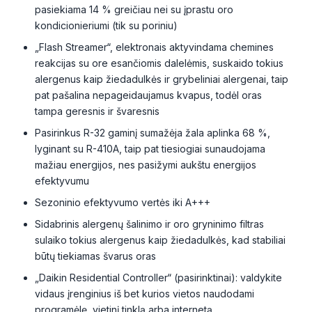
pasiekiama 14 % greičiau nei su įprastu oro
kondicionieriumi (tik su poriniu)
„Flash Streamer“, elektronais aktyvindama chemines
reakcijas su ore esančiomis dalelėmis, suskaido tokius
alergenus kaip žiedadulkės ir grybeliniai alergenai, taip
pat pašalina nepageidaujamus kvapus, todėl oras
tampa geresnis ir švaresnis
Pasirinkus R-32 gaminį sumažėja žala aplinka 68 %,
lyginant su R-410A, taip pat tiesiogiai sunaudojama
mažiau energijos, nes pasižymi aukštu energijos
efektyvumu
Sezoninio efektyvumo vertės iki A+++
Sidabrinis alergenų šalinimo ir oro gryninimo filtras
sulaiko tokius alergenus kaip žiedadulkės, kad stabiliai
būtų tiekiamas švarus oras
„Daikin Residential Controller“ (pasirinktinai): valdykite
vidaus įrenginius iš bet kurios vietos naudodami
programėlę, vietinį tinklą arba internetą.