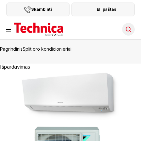
Skambinti
El. paštas
Searc
Pagrindinis
Split oro kondicionieriai
Išpardavimas