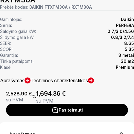
Prekės kodas:
DAIKIN FTXTM30A / RXTM30A
Gamintojas:
Daikin
Serija:
PERFERA
Šaldymo galia kW:
0.7/3.0/4.56
Šildymo galia kW:
0.8/3.2/7.4
SEER:
8.65
SCOP:
5.35
Garantija:
3 metai
Tinka patalpoms:
30 m2
Klasė:
Premium
Aprašymas
Techninės charakteristikos
1,694.36
€
2,528.90
€
%
su PVM
su PVM
Pasiteirauti