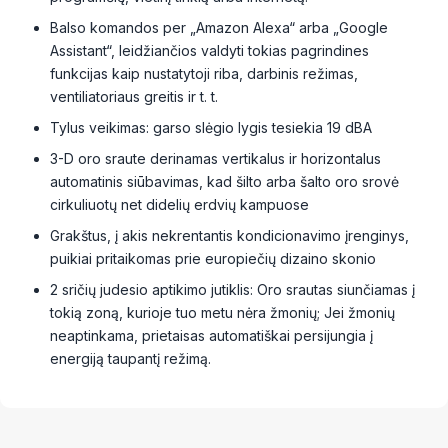
Balso komandos per „Amazon Alexa“ arba „Google
Assistant“, leidžiančios valdyti tokias pagrindines
funkcijas kaip nustatytoji riba, darbinis režimas,
ventiliatoriaus greitis ir t. t.
Tylus veikimas: garso slėgio lygis tesiekia 19 dBA
3-D oro sraute derinamas vertikalus ir horizontalus
automatinis siūbavimas, kad šilto arba šalto oro srovė
cirkuliuotų net didelių erdvių kampuose
Grakštus, į akis nekrentantis kondicionavimo įrenginys,
puikiai pritaikomas prie europiečių dizaino skonio
2 sričių judesio aptikimo jutiklis: Oro srautas siunčiamas į
tokią zoną, kurioje tuo metu nėra žmonių; Jei žmonių
neaptinkama, prietaisas automatiškai persijungia į
energiją taupantį režimą.