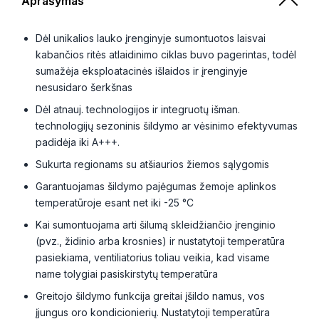
Aprašymas
Dėl unikalios lauko įrenginyje sumontuotos laisvai
kabančios ritės atlaidinimo ciklas buvo pagerintas, todėl
sumažėja eksploatacinės išlaidos ir įrenginyje
nesusidaro šerkšnas
Dėl atnauj. technologijos ir integruotų išman.
technologijų sezoninis šildymo ar vėsinimo efektyvumas
padidėja iki A+++.
Sukurta regionams su atšiaurios žiemos sąlygomis
Garantuojamas šildymo pajėgumas žemoje aplinkos
temperatūroje esant net iki -25 °C
Kai sumontuojama arti šilumą skleidžiančio įrenginio
(pvz., židinio arba krosnies) ir nustatytoji temperatūra
pasiekiama, ventiliatorius toliau veikia, kad visame
name tolygiai pasiskirstytų temperatūra
Greitojo šildymo funkcija greitai įšildo namus, vos
įjungus oro kondicionierių. Nustatytoji temperatūra