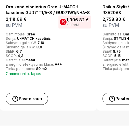
Oro kondicionierius Gree U-MATCH
Daikin Styl
kasetinis GUD71T1/A-S / GUD71W1/NHA-S
RXA20A8
2,118.69
€
2,758.80
€
1,906.82
€
su PVM
su PVM
su PVM
Gamintojas:
Gree
Gamintojas:
Dai
Serija:
U-MATCH kasetinis
Serija:
STYLISH
Šaldymo galia kW:
7,10
Šaldymo galia 
Šildymo galia kW:
8,0
Šildymo galia 
SEER:
6,7
SEER:
8.75
SCOP:
4,3
SCOP:
5.15
Garantija:
3 metai
Garantija:
3 met
Energinio efektyvumo klasė:
A++
Energinio efek
Tinka patalpoms:
80 m2
Tinka patalpom
Gaminio info. lapas
Pasiteirauti
Pasite