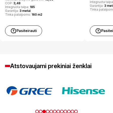
Integruota talp
COP:
3,48
Garantija:
3 met
Integruota talpa:
185
Tinka patalpom
Garantija:
3 metai
Tinka patalpoms:
160 m2
Pasiteirauti
Pasite
Atstovaujami prekiniai ženklai