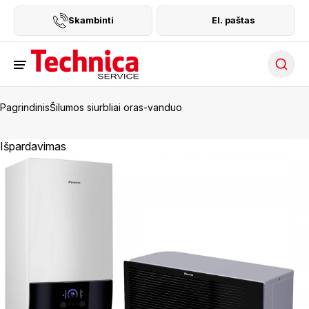
Skambinti
El. paštas
Searc
Pagrindinis
Šilumos siurbliai oras-vanduo
Išpardavimas