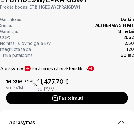
Prekės kodas:
ETBH16E9W/EPRA16DW1
Gamintojas:
Daikin
Serija:
ALTHERMA 3 H MT
Garantija:
3 metai
COP:
4.62
Nominali šildymo galia kW:
12.50
Integruota talpa:
120
Tinka patalpoms:
160 m2
Aprašymas
Techninės charakteristikos
11,477.70
€
16,396.71
€
%
su PVM
su PVM
Pasiteirauti
Aprašymas