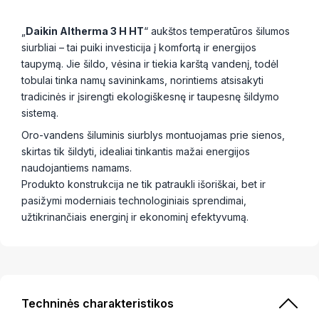
„
Daikin Altherma 3 H HT
“ aukštos temperatūros šilumos
siurbliai – tai puiki investicija į komfortą ir energijos
taupymą. Jie šildo, vėsina ir tiekia karštą vandenį, todėl
tobulai tinka namų savininkams, norintiems atsisakyti
tradicinės ir įsirengti ekologiškesnę ir taupesnę šildymo
sistemą.
Oro-vandens šiluminis siurblys montuojamas prie sienos,
skirtas tik šildyti, idealiai tinkantis mažai energijos
naudojantiems namams.
Produkto konstrukcija ne tik patraukli išoriškai, bet ir
pasižymi moderniais technologiniais sprendimai,
užtikrinančiais energinį ir ekonominį efektyvumą.
Techninės charakteristikos