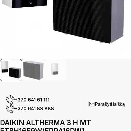
+370 641 61 111
Parašyti laišką
+370 641 88 888
DAIKIN ALTHERMA 3 H MT
ETBH16E9W/EPRA16DW1