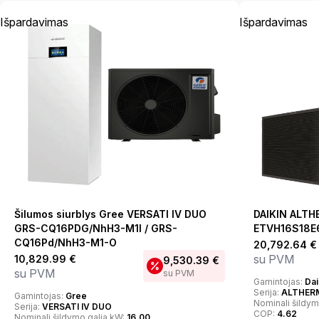
Išpardavimas
Išpardavimas
Šilumos siurblys Gree VERSATI IV DUO
DAIKIN ALTH
GRS-CQ16PDG/NhH3-M1I / GRS-
ETVH16S18E
CQ16Pd/NhH3-M1-O
20,792.64
€
su PVM
10,829.99
€
9,530.39
€
su PVM
su PVM
Gamintojas:
Dai
Serija:
ALTHERM
Gamintojas:
Gree
Nominali šildym
Serija:
VERSATI IV DUO
COP:
4.62
Nominali šildymo galia kW:
16,00