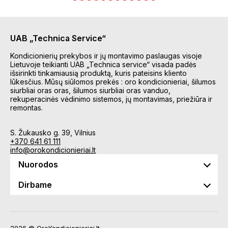
UAB „Technica Service“
Kondicionierių prekybos ir jų montavimo paslaugas visoje
Lietuvoje teikianti UAB „Technica service“ visada padės
išsirinkti tinkamiausią produktą, kuris pateisins kliento
lūkesčius. Mūsų siūlomos prekės : oro kondicionieriai, šilumos
siurbliai oras oras, šilumos siurbliai oras vanduo,
rekuperacinės vėdinimo sistemos, jų montavimas, priežiūra ir
remontas.
S. Žukausko g. 39, Vilnius
+370 641 61 111
info@orokondicionieriai.lt
Nuorodos
Dirbame