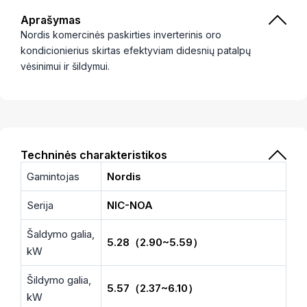
Aprašymas
Nordis komercinės paskirties inverterinis oro
kondicionierius skirtas efektyviam didesnių patalpų
vėsinimui ir šildymui.
Techninės charakteristikos
Gamintojas
Nordis
Serija
NIC-NOA
Šaldymo galia,
5.28（2.90~5.59）
kW
Šildymo galia,
5.57（2.37~6.10）
kW