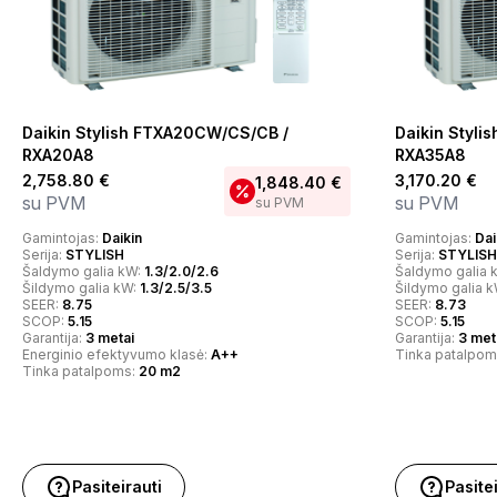
Daikin Stylish FTXA20CW/CS/CB /
Daikin Styl
RXA20A8
RXA35A8
2,758.80
€
3,170.20
€
1,848.40
€
su PVM
su PVM
su PVM
Gamintojas:
Daikin
Gamintojas:
Dai
Serija:
STYLISH
Serija:
STYLISH
Šaldymo galia kW:
1.3/2.0/2.6
Šaldymo galia 
Šildymo galia kW:
1.3/2.5/3.5
Šildymo galia 
SEER:
8.75
SEER:
8.73
SCOP:
5.15
SCOP:
5.15
Garantija:
3 metai
Garantija:
3 met
Energinio efektyvumo klasė:
A++
Tinka patalpom
Tinka patalpoms:
20 m2
Pasiteirauti
Pasite