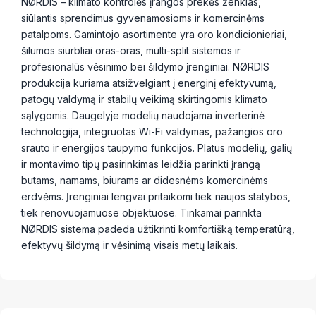
NØRDIS – klimato kontrolės įrangos prekės ženklas,
siūlantis sprendimus gyvenamosioms ir komercinėms
patalpoms. Gamintojo asortimente yra oro kondicionieriai,
šilumos siurbliai oras-oras, multi-split sistemos ir
profesionalūs vėsinimo bei šildymo įrenginiai. NØRDIS
produkcija kuriama atsižvelgiant į energinį efektyvumą,
patogų valdymą ir stabilų veikimą skirtingomis klimato
sąlygomis. Daugelyje modelių naudojama inverterinė
technologija, integruotas Wi-Fi valdymas, pažangios oro
srauto ir energijos taupymo funkcijos. Platus modelių, galių
ir montavimo tipų pasirinkimas leidžia parinkti įrangą
butams, namams, biurams ar didesnėms komercinėms
erdvėms. Įrenginiai lengvai pritaikomi tiek naujos statybos,
tiek renovuojamuose objektuose. Tinkamai parinkta
NØRDIS sistema padeda užtikrinti komfortišką temperatūrą,
efektyvų šildymą ir vėsinimą visais metų laikais.