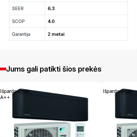
SEER
6.3
SCOP
4.0
Garantija
2 metai
Jums gali patikti šios prekės
Išpardavimas
Išpardavimas
A++