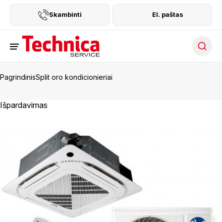
Skambinti
El. paštas
Searc
Pagrindinis
Split oro kondicionieriai
Išpardavimas