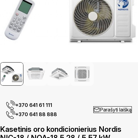
+370 641 61 111
Parašyti laišką
+370 641 88 888
Kasetinis oro kondicionierius Nordis
NIC-18 / NOA-18 5,28 / 5,57 kW