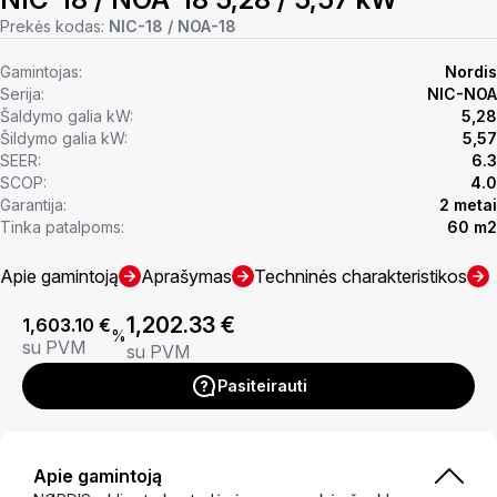
Prekės kodas:
NIC-18 / NOA-18
Gamintojas:
Nordis
Serija:
NIC-NOA
Šaldymo galia kW:
5,28
Šildymo galia kW:
5,57
SEER:
6.3
SCOP:
4.0
Garantija:
2 metai
Tinka patalpoms:
60 m2
Apie gamintoją
Aprašymas
Techninės charakteristikos
1,202.33
€
1,603.10
€
%
su PVM
su PVM
Pasiteirauti
Apie gamintoją