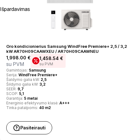
Išpardavimas
Oro kondicionierius Samsung WindFree Premiere+ 2,5 / 3,2
kW AR70H09CAAWXEU / AR70H09CAAWNEU
1,998.00
€
1,458.54
€
su PVM
su PVM
Gamintojas:
Samsung
Serija:
WindFree Premiere+
Šaldymo galia kW:
2,5
Šildymo galia kW:
3,2
SEER:
9,7
SCOP:
5,1
Garantija:
5 metai
Energinio efektyvumo klasė:
A+++
Tinka patalpoms:
40 m2
Pasiteirauti