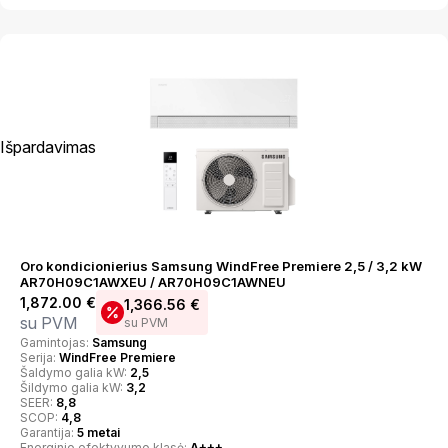
Išpardavimas
Oro kondicionierius Samsung WindFree Premiere 2,5 / 3,2 kW
AR70H09C1AWXEU / AR70H09C1AWNEU
1,872.00
€
1,366.56
€
su PVM
su PVM
Gamintojas:
Samsung
Serija:
WindFree Premiere
Šaldymo galia kW:
2,5
Šildymo galia kW:
3,2
SEER:
8,8
SCOP:
4,8
Garantija:
5 metai
Energinio efektyvumo klasė:
A+++