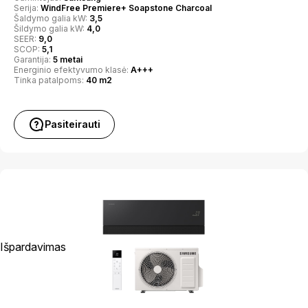
Serija:
WindFree Premiere+ Soapstone Charcoal
Šaldymo galia kW:
3,5
Šildymo galia kW:
4,0
SEER:
9,0
SCOP:
5,1
Garantija:
5 metai
Energinio efektyvumo klasė:
A+++
Tinka patalpoms:
40 m2
Pasiteirauti
Išpardavimas