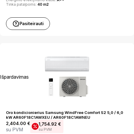
Tinka patalpoms:
40 m2
Pasiteirauti
Išpardavimas
Oro kondicionierius Samsung WindFree Comfort S2 5,0 / 6,0
kW AR60F18C1AWXEU / AR60F18C1AWNEU
2,404.00
€
1,754.92
€
su PVM
su PVM