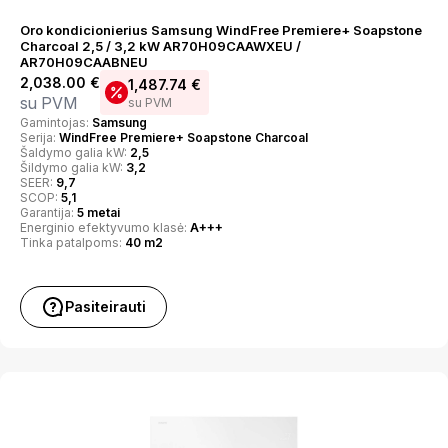
Oro kondicionierius Samsung WindFree Premiere+ Soapstone
Charcoal 2,5 / 3,2 kW AR70H09CAAWXEU /
AR70H09CAABNEU
2,038.00
€
1,487.74
€
su PVM
su PVM
Gamintojas:
Samsung
Serija:
WindFree Premiere+ Soapstone Charcoal
Šaldymo galia kW:
2,5
Šildymo galia kW:
3,2
SEER:
9,7
SCOP:
5,1
Garantija:
5 metai
Energinio efektyvumo klasė:
A+++
Tinka patalpoms:
40 m2
Pasiteirauti