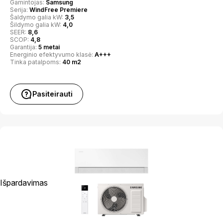
Gamintojas:
Samsung
Serija:
WindFree Premiere
Šaldymo galia kW:
3,5
Šildymo galia kW:
4,0
SEER:
8,6
SCOP:
4,8
Garantija:
5 metai
Energinio efektyvumo klasė:
A+++
Tinka patalpoms:
40 m2
Pasiteirauti
Išpardavimas