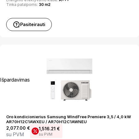
Tinka patalpoms:
30 m2
Pasiteirauti
Išpardavimas
Oro kondicionierius Samsung WindFree Premiere 3,5 / 4,0 kW
AR70H12C1AWXEU / AR70H12C1AWNEU
2,077.00
€
1,516.21
€
su PVM
su PVM