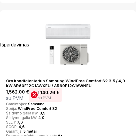
Išpardavimas
Oro kondicionierius Samsung WindFree Comfort S2 3,5 / 4,0
kW AR60F12C1AWXEU / AR60F12C1AWNEU
1,562.00
€
1,140.26
€
su PVM
su PVM
Gamintojas:
Samsung
Serija:
WindFree Comfort S2
Šaldymo galia kW:
3,5
Šildymo galia kW:
4,0
SEER:
7,6
SCOP:
4,6
Garantija:
5 metai
Energinio efektyvumo klasė:
A++