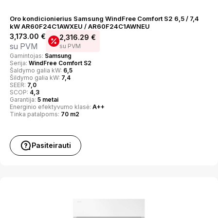
Oro kondicionierius Samsung WindFree Comfort S2 6,5 / 7,4
kW AR60F24C1AWXEU / AR60F24C1AWNEU
3,173.00
€
2,316.29
€
su PVM
su PVM
Gamintojas:
Samsung
Serija:
WindFree Comfort S2
Šaldymo galia kW:
6,5
Šildymo galia kW:
7,4
SEER:
7,0
SCOP:
4,3
Garantija:
5 metai
Energinio efektyvumo klasė:
A++
Tinka patalpoms:
70 m2
Pasiteirauti