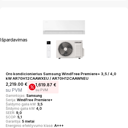
Išpardavimas
Oro kondicionierius Samsung WindFree Premiere+ 3,5 / 4,0
kW AR70H12CAAWXEU / AR70H12CAAWNEU
2,219.00
€
1,619.87
€
su PVM
su PVM
Gamintojas:
Samsung
Serija:
WindFree Premiere+
Šaldymo galia kW:
3,5
Šildymo galia kW:
4,0
SEER:
9,0
SCOP:
5,1
Garantija:
5 metai
Energinio efektyvumo klasė:
A+++