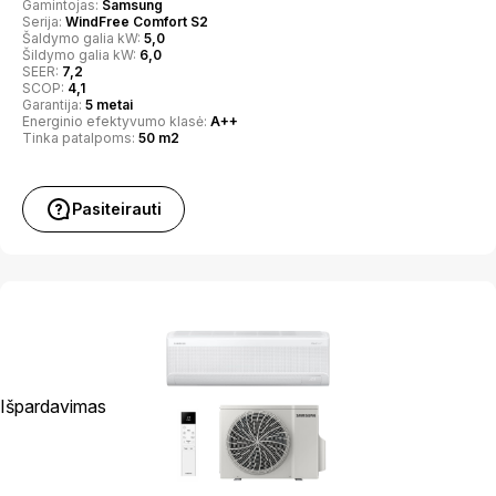
Gamintojas:
Samsung
Serija:
WindFree Comfort S2
Šaldymo galia kW:
5,0
Šildymo galia kW:
6,0
SEER:
7,2
SCOP:
4,1
Garantija:
5 metai
Energinio efektyvumo klasė:
A++
Tinka patalpoms:
50 m2
Pasiteirauti
Išpardavimas