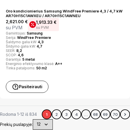
Oro kondicionierius Samsung WindFree Premiere 4,3 / 4,7 kW
AR70H15C1AWXEU / AR70H15C1AWNEU
2,621.00
€
1,913.33
€
su PVM
su PVM
Gamintojas:
Samsung
Serija:
WindFree Premiere
Šaldymo galia kW:
4,3
Šildymo galia kW:
4,7
SEER:
8,2
SCOP:
4,6
Garantija:
5 metai
Energinio efektyvumo klasė:
A++
Tinka patalpoms:
50 m2
Pasiteirauti
…
Rodoma 1-12 iš 834
1
2
3
4
68
69
70
Prekių puslapyje: