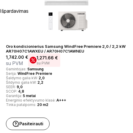
Išpardavimas
Oro kondicionierius Samsung WindFree Premiere 2,0 / 2,2 kW
AR70H07C1AWXEU / AR70H07C1AWNEU
1,742.00
€
1,271.66
€
su PVM
su PVM
Gamintojas:
Samsung
Serija:
WindFree Premiere
Šaldymo galia kW:
2,0
Šildymo galia kW:
2,2
SEER:
9,0
SCOP:
4,8
Garantija:
5 metai
Energinio efektyvumo klasė:
A+++
Tinka patalpoms:
20 m2
Pasiteirauti