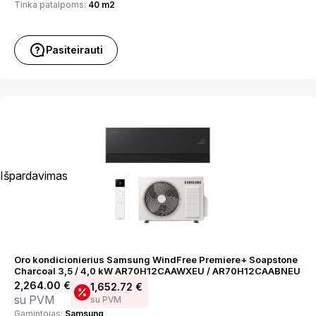
Tinka patalpoms:
40 m2
Pasiteirauti
Išpardavimas
Oro kondicionierius Samsung WindFree Premiere+ Soapstone
Charcoal 3,5 / 4,0 kW AR70H12CAAWXEU / AR70H12CAABNEU
2,264.00
€
1,652.72
€
su PVM
su PVM
Gamintojas:
Samsung