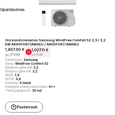
Išpardavimas
Oro kondicionierius Samsung WindFree Comfort S2 2,5 / 3,2
kW AR60F09C1AWXEU / AR60F09C1AWNEU
1,407.00
€
1,027.11
€
su PVM
su PVM
Gamintojas:
Samsung
Serija:
WindFree Comfort S2
Šaldymo galia kW:
2,5
Šildymo galia kW:
3,2
SEER:
7,9
SCOP:
4,6
Garantija:
5 metai
Energinio efektyvumo klasė:
A++
Tinka patalpoms:
30 m2
Pasiteirauti