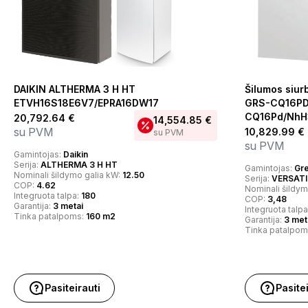
DAIKIN ALTHERMA 3 H HT
Šilumos siur
ETVH16S18E6V7/EPRA16DW17
GRS-CQ16PD
CQ16Pd/NhH
20,792.64
€
14,554.85
€
su PVM
10,829.99
€
su PVM
su PVM
Gamintojas:
Daikin
Serija:
ALTHERMA 3 H HT
Gamintojas:
Gr
Nominali šildymo galia kW:
12.50
Serija:
VERSATI
COP:
4.62
Nominali šildym
Integruota talpa:
180
COP:
3,48
Garantija:
3 metai
Integruota talp
Tinka patalpoms:
160 m2
Garantija:
3 met
Tinka patalpom
Pasiteirauti
Pasite