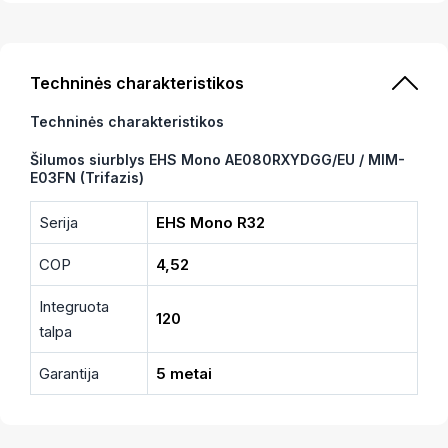
Techninės charakteristikos
Techninės charakteristikos
Šilumos siurblys EHS Mono AE080RXYDGG/EU / MIM-
E03FN (Trifazis)
Serija
EHS Mono R32
COP
4,52
Integruota
120
talpa
Garantija
5 metai