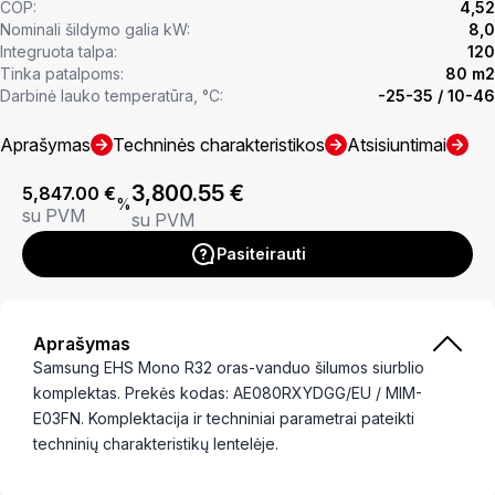
COP:
4,52
Nominali šildymo galia kW:
8,0
Integruota talpa:
120
Tinka patalpoms:
80 m2
Darbinė lauko temperatūra, °C:
-25-35 / 10-46
Aprašymas
Techninės charakteristikos
Atsisiuntimai
3,800.55
€
5,847.00
€
%
su PVM
su PVM
Pasiteirauti
Aprašymas
Samsung EHS Mono R32 oras-vanduo šilumos siurblio
komplektas. Prekės kodas: AE080RXYDGG/EU / MIM-
E03FN. Komplektacija ir techniniai parametrai pateikti
techninių charakteristikų lentelėje.