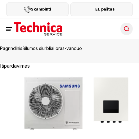
Skambinti
El. paštas
Searc
Pagrindinis
Šilumos siurbliai oras-vanduo
Išpardavimas