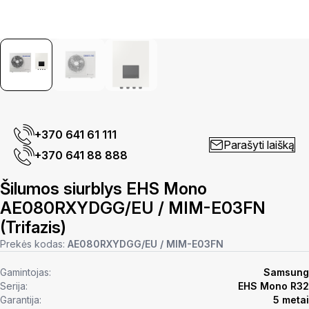
+370 641 61 111
Parašyti laišką
+370 641 88 888
Šilumos siurblys EHS Mono
AE080RXYDGG/EU / MIM-E03FN
(Trifazis)
Prekės kodas:
AE080RXYDGG/EU / MIM-E03FN
Gamintojas:
Samsung
Serija:
EHS Mono R32
Garantija:
5 metai