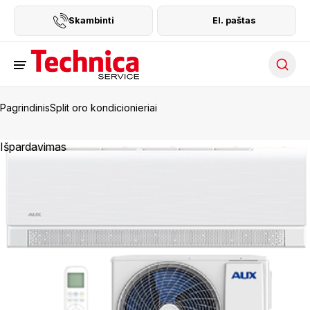
Skambinti
El. paštas
Searc
Pagrindinis
Split oro kondicionieriai
Išpardavimas