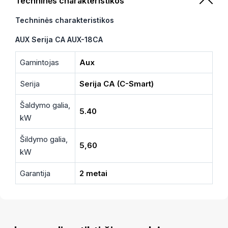
Techninės charakteristikos
Techninės charakteristikos
AUX Serija CA AUX-18CA
Gamintojas
Aux
Serija
Serija CA (C-Smart)
Šaldymo galia,
5.40
kW
Šildymo galia,
5,60
kW
Garantija
2 metai