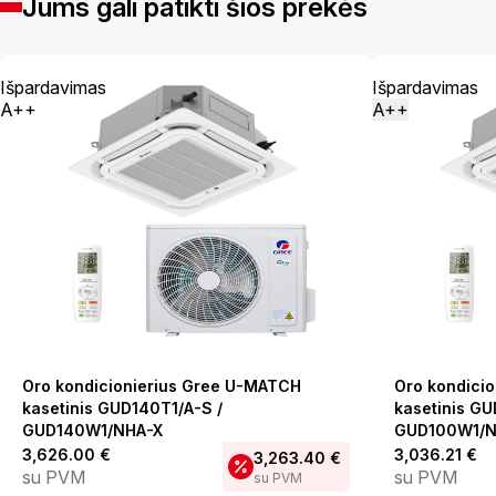
Jums gali patikti šios prekės
Išpardavimas
Išpardavimas
A++
A++
Oro kondicionierius Gree U-MATCH
Oro kondici
kasetinis GUD140T1/A-S /
kasetinis GU
GUD140W1/NHA-X
GUD100W1/N
3,626.00
€
3,036.21
€
3,263.40
€
su PVM
su PVM
su PVM