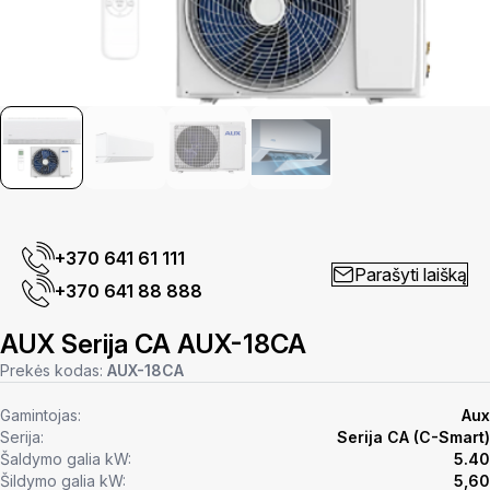
+370 641 61 111
Parašyti laišką
+370 641 88 888
AUX Serija CA AUX-18CA
Prekės kodas:
AUX-18CA
Gamintojas:
Aux
Serija:
Serija CA (C-Smart)
Šaldymo galia kW:
5.40
Šildymo galia kW:
5,60