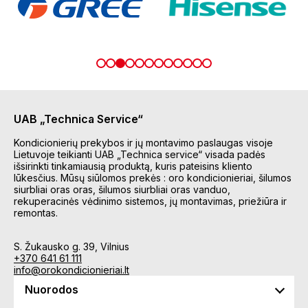
UAB „Technica Service“
Kondicionierių prekybos ir jų montavimo paslaugas visoje
Lietuvoje teikianti UAB „Technica service“ visada padės
išsirinkti tinkamiausią produktą, kuris pateisins kliento
lūkesčius. Mūsų siūlomos prekės : oro kondicionieriai, šilumos
siurbliai oras oras, šilumos siurbliai oras vanduo,
rekuperacinės vėdinimo sistemos, jų montavimas, priežiūra ir
remontas.
S. Žukausko g. 39, Vilnius
+370 641 61 111
info@orokondicionieriai.lt
Nuorodos