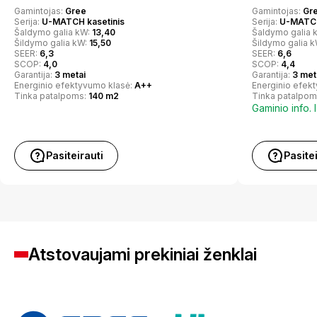
Gamintojas:
Gree
Gamintojas:
Gr
Serija:
U-MATCH kasetinis
Serija:
U-MATCH
Šaldymo galia kW:
13,40
Šaldymo galia 
Šildymo galia kW:
15,50
Šildymo galia 
SEER:
6,3
SEER:
6,6
SCOP:
4,0
SCOP:
4,4
Garantija:
3 metai
Garantija:
3 met
Energinio efektyvumo klasė:
A++
Energinio efek
Tinka patalpoms:
140 m2
Tinka patalpom
Gaminio info. 
Pasiteirauti
Pasite
Atstovaujami prekiniai ženklai