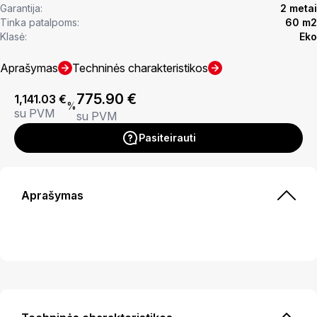
Garantija:
2 metai
Tinka patalpoms:
60 m2
Klasė:
Eko
Aprašymas
Techninės charakteristikos
775.90
€
1,141.03
€
%
su PVM
su PVM
Pasiteirauti
Aprašymas