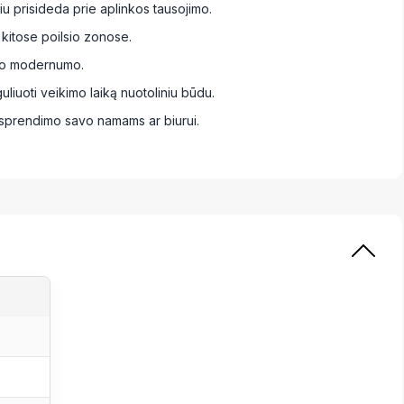
u prisideda prie aplinkos tausojimo.
 kitose poilsio zonose.
domo modernumo.
uliuoti veikimo laiką nuotoliniu būdu.
 sprendimo savo namams ar biurui.