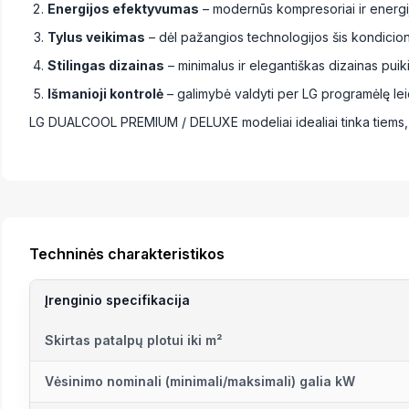
Energijos efektyvumas
– modernūs kompresoriai ir energij
Tylus veikimas
– dėl pažangios technologijos šis kondicionie
Stilingas dizainas
– minimalus ir elegantiškas dizainas puik
Išmanioji kontrolė
– galimybė valdyti per LG programėlę leid
LG DUALCOOL PREMIUM / DELUXE modeliai idealiai tinka tiems, 
Techninės charakteristikos
Įrenginio specifikacija
Skirtas patalpų plotui iki m²
Vėsinimo nominali (minimali/maksimali) galia kW