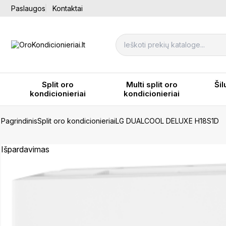
Paslaugos
Kontaktai
Split oro
Multi split oro
Šil
kondicionieriai
kondicionieriai
Pagrindinis
Split oro kondicionieriai
LG DUALCOOL DELUXE H18S1D
Išpardavimas