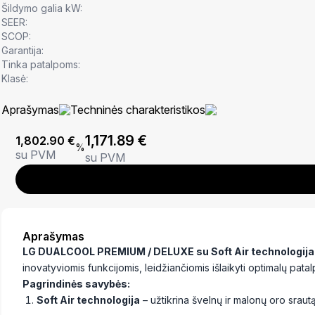
Šildymo galia kW:
SEER:
SCOP:
Garantija:
Tinka patalpoms:
Klasė:
Aprašymas
Techninės charakteristikos
1,171.89
€
1,802.90
€
%
su PVM
su PVM
Aprašymas
LG DUALCOOL PREMIUM / DELUXE su Soft Air technologija
inovatyviomis funkcijomis, leidžiančiomis išlaikyti optimalų patal
Pagrindinės savybės:
Soft Air technologija
– užtikrina švelnų ir malonų oro srautą