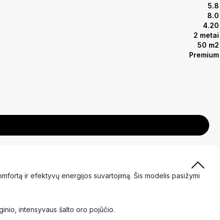
5.8
8.0
4.20
2 metai
50 m2
Premium
 komfortą ir efektyvų energijos suvartojimą. Šis modelis pasižymi
oginio, intensyvaus šalto oro pojūčio.