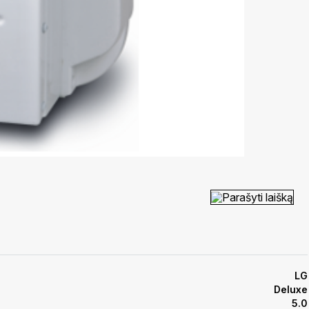
Parašyti laišką
LG
Deluxe
5.0