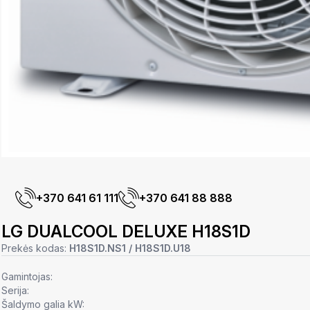
+370 641 61 111
+370 641 88 888
LG DUALCOOL DELUXE H18S1D
Prekės kodas:
H18S1D.NS1 / H18S1D.U18
Gamintojas:
Serija:
Šaldymo galia kW: