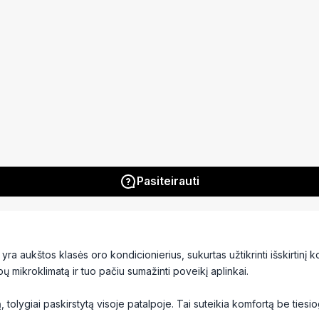
Pasiteirauti
yra aukštos klasės oro kondicionierius, sukurtas užtikrinti išskirtinį
pų mikroklimatą ir tuo pačiu sumažinti poveikį aplinkai.
, tolygiai paskirstytą visoje patalpoje. Tai suteikia komfortą be tiesi