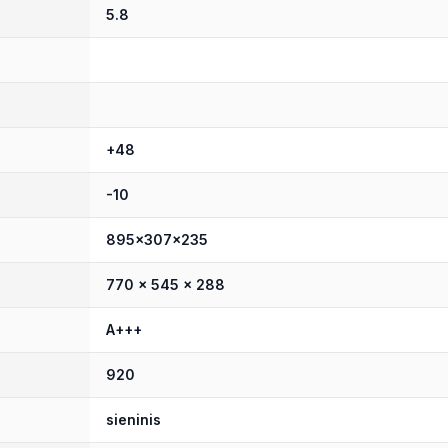
5.8
+48
-10
895x307x235
770 x 545 x 288
A+++
920
sieninis