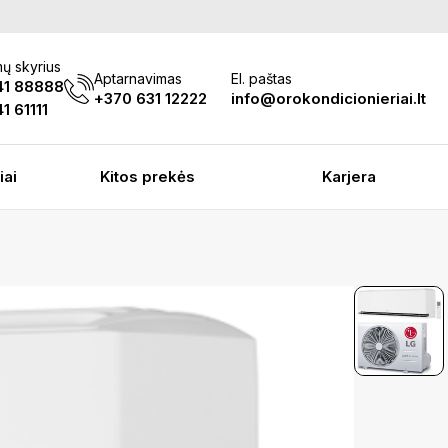
ų skyrius
Aptarnavimas
El. paštas
41 88888
+370 631 12222
info@orokondicionieriai.lt
1 61111
iai
Kitos prekės
Karjera