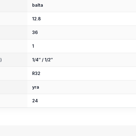
balta
12.8
36
1
)
1/4″ / 1/2″
R32
yra
24