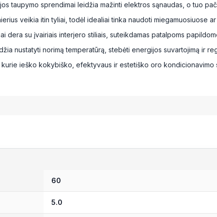
os taupymo sprendimai leidžia mažinti elektros sąnaudas, o tuo pači
rius veikia itin tyliai, todėl idealiai tinka naudoti miegamuosiuose ar
iai dera su įvairiais interjero stiliais, suteikdamas patalpoms papil
žia nustatyti norimą temperatūrą, stebėti energijos suvartojimą ir reg
kurie ieško kokybiško, efektyvaus ir estetiško oro kondicionavimo
60
5.0