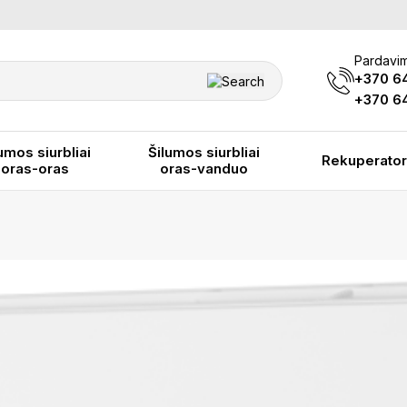
Pardavim
+370 6
+370 64
umos siurbliai
Šilumos siurbliai
Rekuperator
oras-oras
oras-vanduo