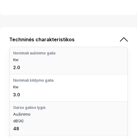
Techninės charakteristikos
Nominali aušinimo galia
Kw
2.0
Nominali šildymo galia
Kw
3.0
Garso galios lygis
Aušinimo
dB(A)
48