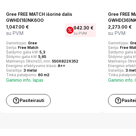
3
M
/min
10.0 / 8.5 / 6.5 / 5.9
Gree FREE MATCH išorinė dalis
Gree FREE MA
GWHD(18)NK6OO
GWHD(36)N
Išoriniai matmenys (H×W×D)
1,047.00
€
2,273.00
€
942.30
€
Mm
su PVM
su PVM
su PVM
290×870×230
Gamintojas:
Gree
Gamintojas:
Gr
Serija:
Free Match
Serija:
Free Ma
Grynasis svoris
Šaldymo galia kW:
5,3
Šaldymo galia 
Šildymo galia kW:
5,65
Šildymo galia 
Kg
Matmenys (WxHxD), mm:
550X822X352
Matmenys (Wx
9.5
Energinio efektyvumo klasė:
A++
Energinio efek
Garantija:
3 metai
Garantija:
3 met
Tinka patalpoms:
60 m2
Tinka patalpom
Šaltnešio vamzdynų dydis
Gaminio info. lapas
Gaminio info. 
Skystis / Dujos
mm ⌀
6.35(1/4″) / 9.52(3/8″)
Pasiteirauti
Pasite
Valyti filtrą
Alergenų skaidrus filtras × 1, Fotokatalizinis
plaunamas dezodoruojantis filtras × 1