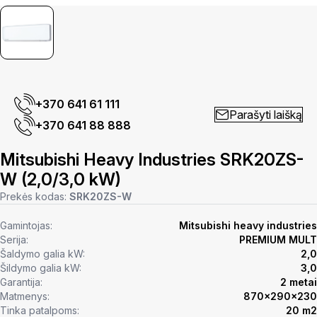
+370 641 61 111
Parašyti laišką
+370 641 88 888
Mitsubishi Heavy Industries SRK20ZS-
W (2,0/3,0 kW)
Prekės kodas:
SRK20ZS-W
Gamintojas:
Mitsubishi heavy industries
Serija:
PREMIUM MULT
Šaldymo galia kW:
2,0
Šildymo galia kW:
3,0
Garantija:
2 metai
Matmenys:
870x290x230
Tinka patalpoms:
20 m2