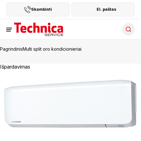
Skambinti
El. paštas
Searc
Pagrindinis
Multi split oro kondicionieriai
Išpardavimas