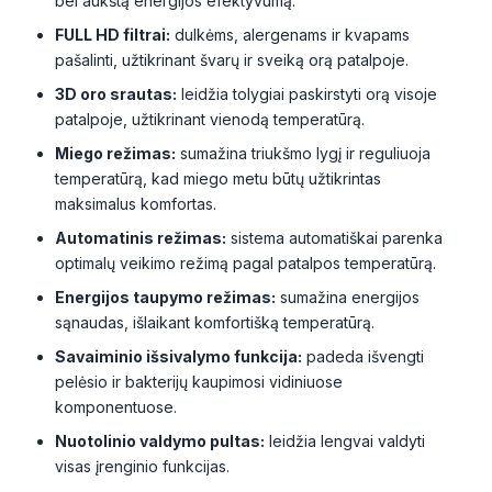
bei aukštą energijos efektyvumą.
FULL HD filtrai:
dulkėms, alergenams ir kvapams
pašalinti, užtikrinant švarų ir sveiką orą patalpoje.
3D oro srautas:
leidžia tolygiai paskirstyti orą visoje
patalpoje, užtikrinant vienodą temperatūrą.
Miego režimas:
sumažina triukšmo lygį ir reguliuoja
temperatūrą, kad miego metu būtų užtikrintas
maksimalus komfortas.
Automatinis režimas:
sistema automatiškai parenka
optimalų veikimo režimą pagal patalpos temperatūrą.
Energijos taupymo režimas:
sumažina energijos
sąnaudas, išlaikant komfortišką temperatūrą.
Savaiminio išsivalymo funkcija:
padeda išvengti
pelėsio ir bakterijų kaupimosi vidiniuose
komponentuose.
Nuotolinio valdymo pultas:
leidžia lengvai valdyti
visas įrenginio funkcijas.