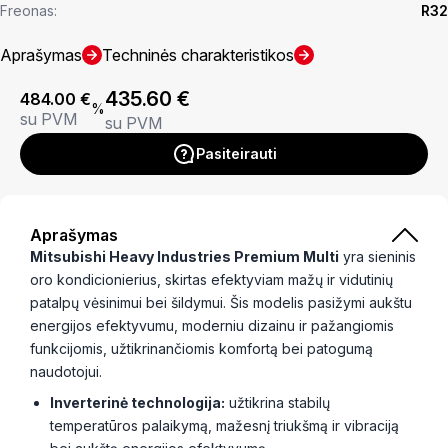
Freonas:
R32
Aprašymas
Techninės charakteristikos
435.60
€
484.00
€
%
su PVM
su PVM
Pasiteirauti
Aprašymas
Mitsubishi Heavy Industries Premium Multi
yra sieninis
oro kondicionierius, skirtas efektyviam mažų ir vidutinių
patalpų vėsinimui bei šildymui. Šis modelis pasižymi aukštu
energijos efektyvumu, moderniu dizainu ir pažangiomis
funkcijomis, užtikrinančiomis komfortą bei patogumą
naudotojui.
Inverterinė technologija:
užtikrina stabilų
temperatūros palaikymą, mažesnį triukšmą ir vibraciją