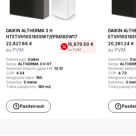
DAIKIN ALTHERMA 3 H
DAIKIN ALTH
HTETVH16S18E9W7/EPRA18DW17
ETVH16S18E
22,827.86
€
20,381.24
€
15,979.50
€
su PVM
su PVM
su PVM
Gamintojas:
Daikin
Gamintojas:
Dai
Serija:
ALTHERMA 3 H HT
Serija:
ALTHERM
Nominali šildymo galia kW:
13.10
Nominali šildym
COP:
4.54
COP:
4.73
Integruota talpa:
180
Integruota talp
Garantija:
3 metai
Garantija:
3 met
Tinka patalpoms:
180 m2
Tinka patalpom
Pasiteirauti
Pasite