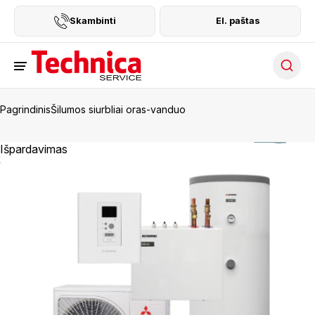
Skambinti
El. paštas
Searc
Pagrindinis
Šilumos siurbliai oras-vanduo
Išpardavimas