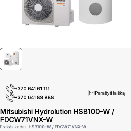
+370 641 61 111
Parašyti laišką
+370 641 88 888
Mitsubishi Hydrolution HSB100-W /
FDCW71VNX-W
Prekės kodas:
HSB100-W / FDCW71VNX-W