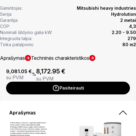
Gamintojas:
Mitsubishi heavy industries
Serija:
Hydrolution
Garantija:
2 metai
COP:
4,3
Nominali šildymo galia kW:
2.20 - 9.50
Integruota talpa:
279
Tinka patalpoms:
80 m2
Aprašymas
Techninės charakteristikos
8,172.95
€
9,081.05
€
%
su PVM
su PVM
Pasiteirauti
Aprašymas