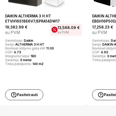
DAIKIN ALTHERMA 3 H HT
DAIKIN ALTH
ETVH16S18E6V7/EPRA14DW17
EBSH16P50D
19,382.99
€
17,258.23
€
13,568.09
€
su PVM
su PVM
su PVM
Gamintojas:
Daikin
Gamintojas:
Dai
Serija:
ALTHERMA 3 H HT
Serija:
DAIKIN 
Nominali šildymo galia kW:
11.00
Nominali šildym
COP:
4.73
COP:
4.93
Integruota talpa:
180
Garantija:
3 met
Garantija:
3 metai
Tinka patalpom
Tinka patalpoms:
140 m2
Pasiteirauti
Pasite