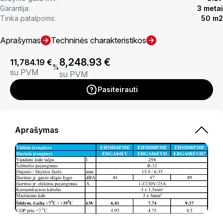
Garantija:
3 metai
Tinka patalpoms:
50 m2
Aprašymas
Techninės charakteristikos
8,248.93
€
11,784.19
€
%
su PVM
su PVM
Pasiteirauti
Aprašymas