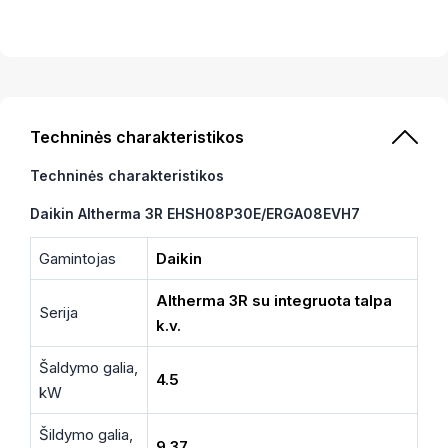
Techninės charakteristikos
Techninės charakteristikos
Daikin Altherma 3R EHSH08P30E/ERGA08EVH7
Gamintojas
Daikin
Altherma 3R su integruota talpa
Serija
k.v.
Šaldymo galia,
4.5
kW
Šildymo galia,
9.37