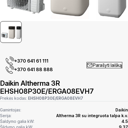
+370 641 61 111
Parašyti laišką
+370 641 88 888
Daikin Altherma 3R
EHSH08P30E/ERGA08EVH7
Prekės kodas:
EHSH08P30E/ERGA08EVH7
Gamintojas:
Daikin
Serija:
Altherma 3R su integruota talpa k.v.
Šaldymo galia kW:
4.5
Šildymo galia kW:
9.37