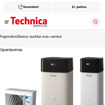
Skambinti
El. paštas
Searc
Pagrindinis
Šilumos siurbliai oras-vanduo
Išpardavimas