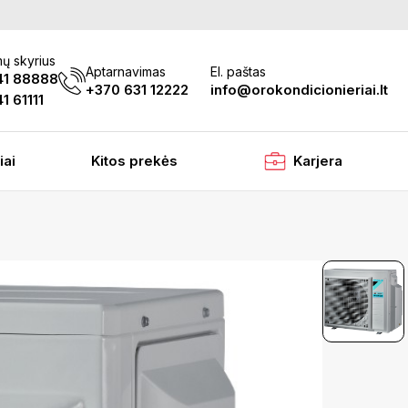
ų skyrius
Aptarnavimas
El. paštas
41 88888
+370 631 12222
info@orokondicionieriai.lt
1 61111
iai
Kitos prekės
Karjera