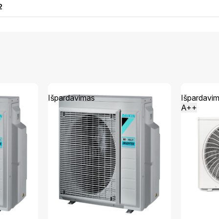
2
Išpardavimas
Išpardavi
A++