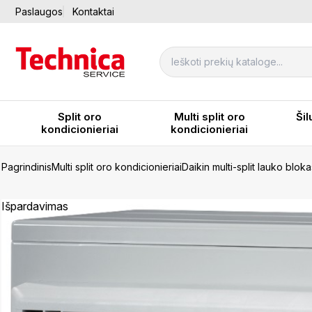
Paslaugos
Kontaktai
Split oro
Multi split oro
Šil
kondicionieriai
kondicionieriai
Pagrindinis
Multi split oro kondicionieriai
Daikin multi-split lauko bl
Išpardavimas