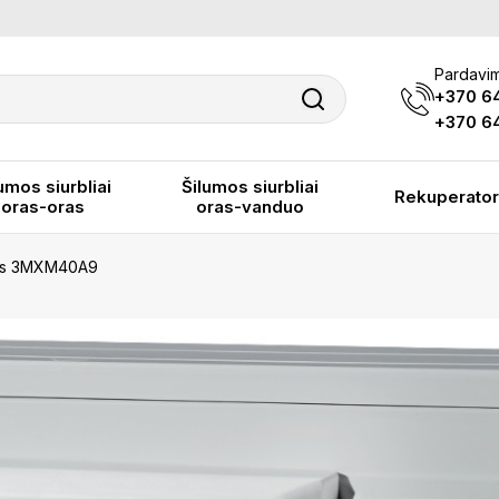
Pardavim
+370 6
+370 64
umos siurbliai
Šilumos siurbliai
Rekuperator
oras-oras
oras-vanduo
okas 3MXM40A9