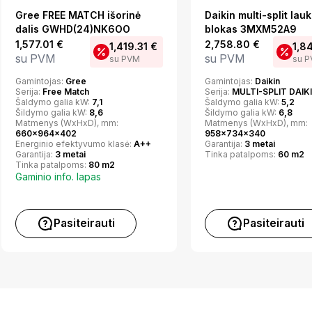
Gree FREE MATCH išorinė
Daikin multi-split lau
dalis GWHD(24)NK6OO
blokas 3MXM52A9
1,577.01
€
2,758.80
€
1,419.31
€
1,8
su PVM
su PVM
su PVM
su 
Gamintojas:
Gree
Gamintojas:
Daikin
Serija:
Free Match
Serija:
MULTI-SPLIT DAIK
Šaldymo galia kW:
7,1
Šaldymo galia kW:
5,2
Šildymo galia kW:
8,6
Šildymo galia kW:
6,8
Matmenys (WxHxD), mm:
Matmenys (WxHxD), mm:
660x964x402
958x734x340
Energinio efektyvumo klasė:
A++
Garantija:
3 metai
Garantija:
3 metai
Tinka patalpoms:
60 m2
Tinka patalpoms:
80 m2
Gaminio info. lapas
Pasiteirauti
Pasiteirauti