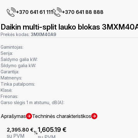
+370 641 61 111
+370 641 88 888
Daikin multi-split lauko blokas 3MXM40
Prekės kodas:
3MXM40A9
Gamintojas:
Serija:
Šaldymo galia kW:
Šildymo galia kW:
Garantija:
Matmenys:
Tinka patalpoms:
Klasė:
Freonas:
Garso slėgis 1 m atstumu, dB(A):
Aprašymas
Techninės charakteristikos
1,605.19
€
2,395.80
€
%
su PVM
su PVM