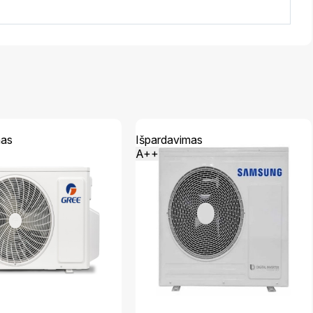
mas
Išpardavimas
A++