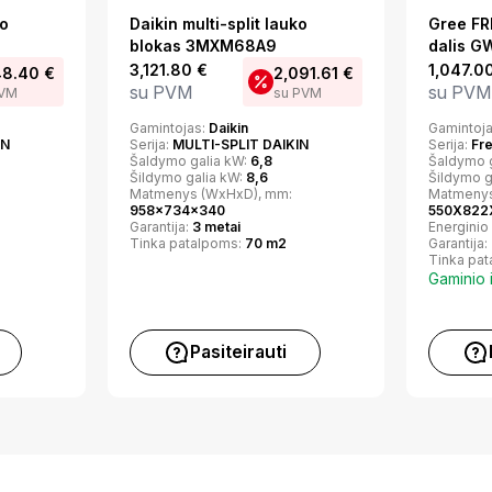
ko
Daikin multi-split lauko
Gree FR
blokas 3MXM68A9
dalis 
3,121.80
€
1,047.0
48.40
€
2,091.61
€
su PVM
su PVM
PVM
su PVM
Gamintojas:
Daikin
Gamintoj
IN
Serija:
MULTI-SPLIT DAIKIN
Serija:
Fr
Šaldymo galia kW:
6,8
Šaldymo 
Šildymo galia kW:
8,6
Šildymo g
Matmenys (WxHxD), mm:
Matmenys
958x734x340
550X822
Garantija:
3 metai
Energinio
Tinka patalpoms:
70 m2
Garantija:
Tinka pa
Gaminio 
Pasiteirauti