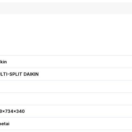
kin
LTI-SPLIT DAIKIN
0
6
8x734x340
metai