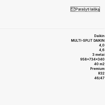
Parašyti laišką
Daikin
MULTI-SPLIT DAIKIN
4,0
4,6
3 metai
958x734x340
40 m2
Premium
R32
46/47