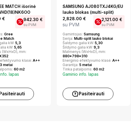
EE MATCH išorinė
SAMSUNG AJ080TXJ4KG/EU
GWHD(18)NK6OO
lauko blokas (multi-split)
0
€
2,828.00
€
942.30
€
2,121.00
€
su PVM
su PVM
su PVM
as:
Gree
Gamintojas:
Samsung
ee Match
Serija:
Multi-split lauko blokai
galia kW:
5,3
Šaldymo galia kW:
5,30
alia kW:
5,65
Šildymo galia kW:
9,3
 (WxHxD), mm:
Matmenys (WxHxD), mm:
X352
880*798*310
 efektyvumo klasė:
A++
Energinio efektyvumo klasė:
A++
3 metai
Garantija:
5 metai
talpoms:
60 m2
Tinka patalpoms:
60 m2
info. lapas
Gaminio info. lapas
Pasiteirauti
Pasiteirauti