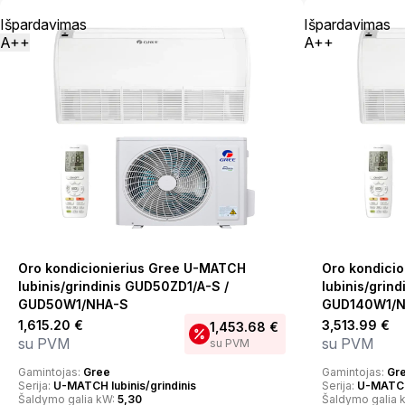
Išpardavimas
Išpardavimas
A++
A++
Oro kondicionierius Gree U-MATCH
Oro kondici
lubinis/grindinis GUD50ZD1/A-S /
lubinis/grin
GUD50W1/NHA-S
GUD140W1/N
1,615.20
€
3,513.99
€
1,453.68
€
su PVM
su PVM
su PVM
Gamintojas:
Gree
Gamintojas:
Gr
Serija:
U-MATCH lubinis/grindinis
Serija:
U-MATCH 
Šaldymo galia kW:
5,30
Šaldymo galia 