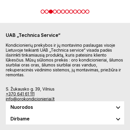
UAB „Technica Service“
Kondicionierių prekybos ir jų montavimo paslaugas visoje
Lietuvoje teikianti UAB „Technica service“ visada padės
išsirinkti tinkamiausią produktą, kuris pateisins kliento
lūkesčius. Mūsų siūlomos prekės : oro kondicionieriai, šilumos
siurbliai oras oras, šilumos siurbliai oras vanduo,
rekuperacinės vėdinimo sistemos, jų montavimas, priežiūra ir
remontas.
S. Žukausko g. 39, Vilnius
+370 641 61 111
info@orokondicionieriai.lt
Nuorodos
Dirbame