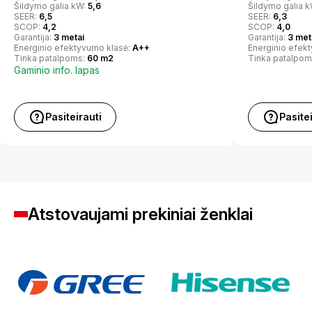
Šildymo galia kW:
5,6
Šildymo galia 
SEER:
6,5
SEER:
6,3
SCOP:
4,2
SCOP:
4,0
Garantija:
3 metai
Garantija:
3 met
Energinio efektyvumo klasė:
A++
Energinio efek
Tinka patalpoms:
60 m2
Tinka patalpom
Gaminio info. lapas
Pasiteirauti
Pasite
Atstovaujami prekiniai ženklai