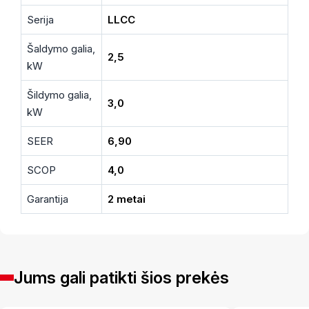
Serija
LLCC
Šaldymo galia,
2,5
kW
Šildymo galia,
3,0
kW
SEER
6,90
SCOP
4,0
Garantija
2 metai
Jums gali patikti šios prekės