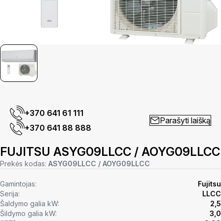
+370 641 61 111
Parašyti laišką
+370 641 88 888
FUJITSU ASYG09LLCC / AOYG09LLCC
Prekės kodas:
ASYG09LLCC / AOYG09LLCC
Gamintojas:
Fujitsu
Serija:
LLCC
Šaldymo galia kW:
2,5
Šildymo galia kW:
3,0