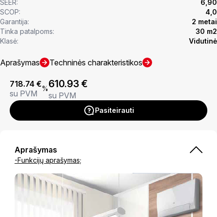
SEER:
6,90
SCOP:
4,0
Garantija:
2 metai
Tinka patalpoms:
30 m2
Klasė:
Vidutinė
Aprašymas
Techninės charakteristikos
610.93
€
718.74
€
%
su PVM
su PVM
Pasiteirauti
Aprašymas
-Funkcijų aprašymas;