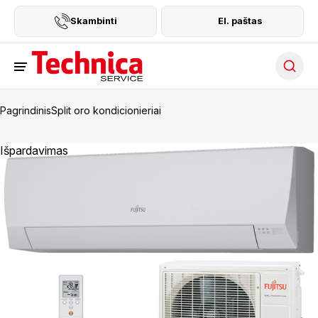
Skambinti
El. paštas
Searc
Pagrindinis
Split oro kondicionieriai
Išpardavimas