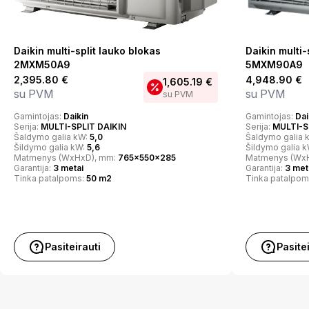
Daikin multi-split lauko blokas
Daikin multi-
2MXM50A9
5MXM90A9
2,395.80
€
4,948.90
€
1,605.19
€
su PVM
su PVM
su PVM
Gamintojas:
Daikin
Gamintojas:
Dai
Serija:
MULTI-SPLIT DAIKIN
Serija:
MULTI-S
Šaldymo galia kW:
5,0
Šaldymo galia 
Šildymo galia kW:
5,6
Šildymo galia 
Matmenys (WxHxD), mm:
765x550x285
Matmenys (Wx
Garantija:
3 metai
Garantija:
3 met
Tinka patalpoms:
50 m2
Tinka patalpom
Pasiteirauti
Pasite