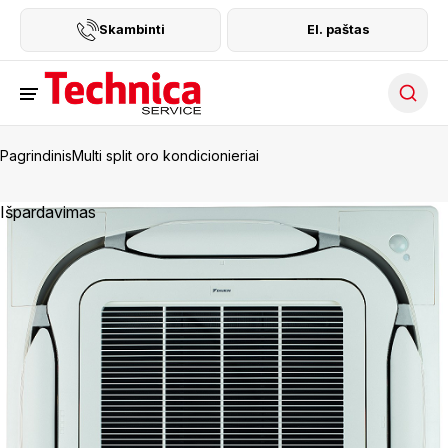
Skambinti
El. paštas
Searc
Pagrindinis
Multi split oro kondicionieriai
Išpardavimas