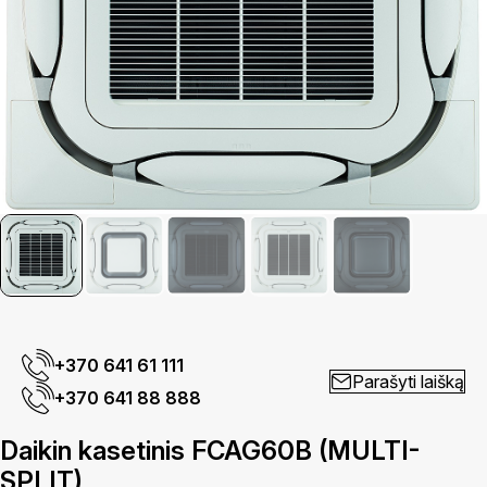
+370 641 61 111
Parašyti laišką
+370 641 88 888
Daikin kasetinis FCAG60B (MULTI-
SPLIT)