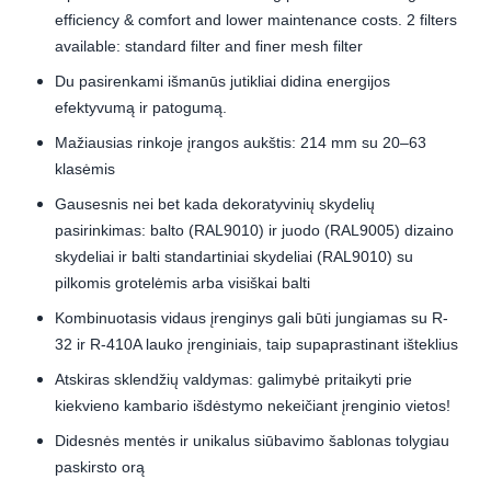
efficiency & comfort and lower maintenance costs. 2 filters
available: standard filter and finer mesh filter
Du pasirenkami išmanūs jutikliai didina energijos
efektyvumą ir patogumą.
Mažiausias rinkoje įrangos aukštis: 214 mm su 20–63
klasėmis
Gausesnis nei bet kada dekoratyvinių skydelių
pasirinkimas: balto (RAL9010) ir juodo (RAL9005) dizaino
skydeliai ir balti standartiniai skydeliai (RAL9010) su
pilkomis grotelėmis arba visiškai balti
Kombinuotasis vidaus įrenginys gali būti jungiamas su R-
32 ir R-410A lauko įrenginiais, taip supaprastinant išteklius
Atskiras sklendžių valdymas: galimybė pritaikyti prie
kiekvieno kambario išdėstymo nekeičiant įrenginio vietos!
Didesnės mentės ir unikalus siūbavimo šablonas tolygiau
paskirsto orą