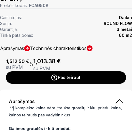
Prekės kodas:
FCAG50B
Gamintojas:
Daikin
Serija:
ROUND FLOW
Garantija:
3 metai
Tinka patalpoms:
60 m2
Aprašymas
Techninės charakteristikos
1,013.38
€
1,512.50
€
%
su PVM
su PVM
Pasiteirauti
Aprašymas
**Į komplekto kaina nėra įtraukta grotelių ir kitų priedų kaina,
kainos teirautis pas vadybininkus
Galimos grotelės ir kiti priedai: