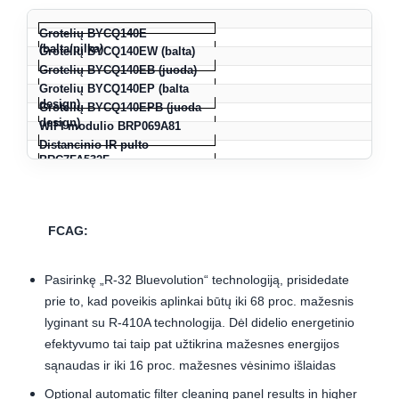
Grotelių BYCQ140E
(balta/pilka)
Grotelių BYCQ140EW (balta)
Grotelių BYCQ140EB (juoda)
Grotelių BYCQ140EP (balta
design)
Grotelių BYCQ140EPB (juoda
design)
WIFI modulio BRP069A81
Distancinio IR pulto
BRC7FA532F
Sieninio pulto BRC1H519W/S/K
FCAG:
Pasirinkę „R-32 Bluevolution“ technologiją, prisidedate
prie to, kad poveikis aplinkai būtų iki 68 proc. mažesnis
lyginant su R-410A technologija. Dėl didelio energetinio
efektyvumo tai taip pat užtikrina mažesnes energijos
sąnaudas ir iki 16 proc. mažesnes vėsinimo išlaidas
Optional automatic filter cleaning panel results in higher