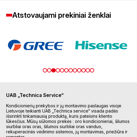
Atstovaujami prekiniai ženklai
UAB „Technica Service“
Kondicionierių prekybos ir jų montavimo paslaugas visoje
Lietuvoje teikianti UAB „Technica service“ visada padės
išsirinkti tinkamiausią produktą, kuris pateisins kliento
lūkesčius. Mūsų siūlomos prekės : oro kondicionieriai, šilumos
siurbliai oras oras, šilumos siurbliai oras vanduo,
rekuperacinės vėdinimo sistemos, jų montavimas, priežiūra ir
remontas.