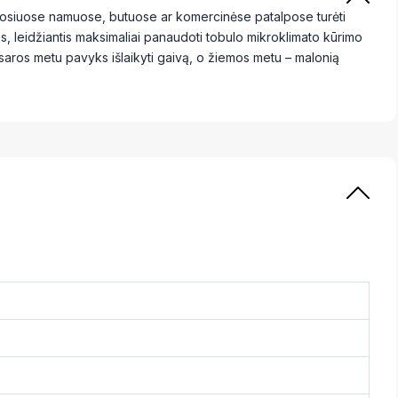
uosiuose namuose, butuose ar komercinėse patalpose turėti
as, leidžiantis maksimaliai panaudoti tobulo mikroklimato kūrimo
vasaros metu pavyks išlaikyti gaivą, o žiemos metu – malonią