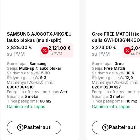
SAMSUNG AJ080TXJ4KG/EU
Gree FREE MATCH išo
lauko blokas (multi-split)
dalis GWHD(36)NK6
2,828.00
€
2,273.00
€
2,121.00
€
2,0
su PVM
su PVM
su PVM
su 
Gamintojas:
Samsung
Gamintojas:
Gree
Serija:
Multi-split lauko blokai
Serija:
Free Match
Šaldymo galia kW:
5,30
Šaldymo galia kW:
10,6
Šildymo galia kW:
9,3
Šildymo galia kW:
12,0
Matmenys (WxHxD), mm:
Matmenys (WxHxD), mm:
880*798*310
826x1020x427
Energinio efektyvumo klasė:
A++
Energinio efektyvumo kla
Garantija:
5 metai
Garantija:
3 metai
Tinka patalpoms:
60 m2
Tinka patalpoms:
110 m2
Gaminio info. lapas
Gaminio info. lapas
Pasiteirauti
Pasiteirauti