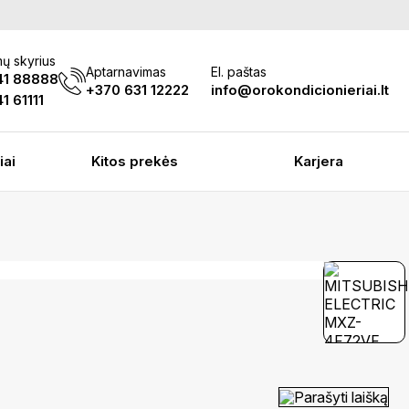
ų skyrius
Aptarnavimas
El. paštas
41 88888
+370 631 12222
info@orokondicionieriai.lt
1 61111
iai
Kitos prekės
Karjera
Parašyti laišką