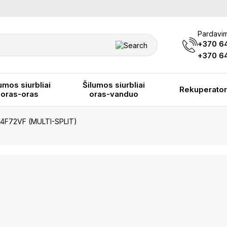
Pardavim
+370 6
+370 64
umos siurbliai
Šilumos siurbliai
Rekuperator
oras-oras
oras-vanduo
4F72VF (MULTI-SPLIT)