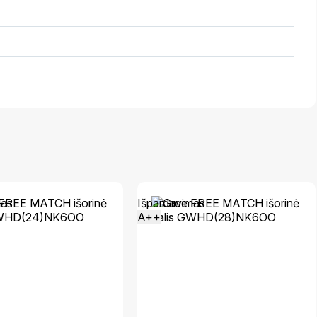
mas
Išpardavimas
A++