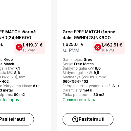
EE MATCH išorinė
Gree FREE MATCH išorinė
GWHD(24)NK6OO
dalis GWHD(28)NK6OO
1
€
1,625.01
€
1,419.31
€
1,462.51
€
su PVM
su PVM
su PVM
as:
Gree
Gamintojas:
Gree
ee Match
Serija:
Free Match
galia kW:
7,1
Šaldymo galia kW:
8,0
alia kW:
8,6
Šildymo galia kW:
9,5
 (WxHxD), mm:
Matmenys (WxHxD), mm:
x402
660x964x402
 efektyvumo klasė:
A++
Energinio efektyvumo klasė:
A++
3 metai
Garantija:
3 metai
talpoms:
80 m2
Tinka patalpoms:
80 m2
info. lapas
Gaminio info. lapas
Pasiteirauti
Pasiteirauti