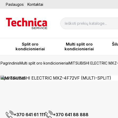
Paslaugos
Kontaktai
Split oro
Multi split oro
Šil
kondicionieriai
kondicionieriai
Pagrindinis
Multi split oro kondicionieriai
MITSUBISHI ELECTRIC MXZ-
Išpardavimas
+370 641 61 111
+370 641 88 888