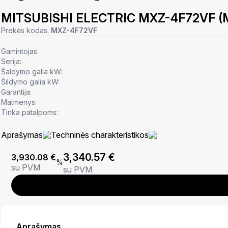
MITSUBISHI ELECTRIC MXZ-4F72VF (
Prekės kodas:
MXZ-4F72VF
Gamintojas:
Serija:
Šaldymo galia kW:
Šildymo galia kW:
Garantija:
Matmenys:
Tinka patalpoms:
Aprašymas
Techninės charakteristikos
3,340.57
€
3,930.08
€
%
su PVM
su PVM
Aprašymas