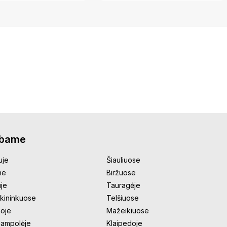
rbame
uje
Šiauliuose
ne
Biržuose
uje
Tauragėje
kininkuose
Telšiuose
oje
Mažeikiuose
jampolėje
Klaipedoje