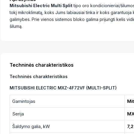
Mitsubishi Electric Multi Split
tipo oro kondicionieriai/šilum
tokį mikroklimatą, koks Jums labiausiai tinka ir koks garantuoja
galimybes. Prie vienos sistemos bloko galima prijungti kelis vidi
šilumą.
Techninės charakteristikos
Techninės charakteristikos
MITSUBISHI ELECTRIC MXZ-4F72VF (MULTI-SPLIT)
Gamintojas
Mit
Serija
M
Šaldymo galia, kW
7,2