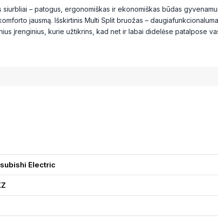
os siurbliai – patogus, ergonomiškas ir ekonomiškas būdas gyvenam
 komforto jausmą. Išskirtinis Multi Split bruožas – daugiafunkcionalum
nius įrenginius, kurie užtikrins, kad net ir labai didelėse patalpose 
subishi Electric
XZ