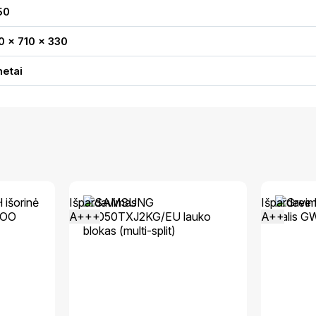
50
0 x 710 x 330
metai
Išpardavimas
Išpardavi
A+++
A++