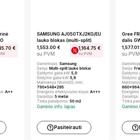
rinė
SAMSUNG AJ050TXJ2KG/EU
Gree FR
OO
lauko blokas (multi-split)
dalis 
1,553.00
€
1,577.0
45.70
€
1,164.75
€
su PVM
su PVM
PVM
su PVM
Gamintojas:
Samsung
Gamintoj
Serija:
Multi-split lauko blokai
Serija:
Fr
Šaldymo galia kW:
5,0
Šaldymo 
Šildymo galia kW:
5,6
Šildymo g
Matmenys (WxHxD), mm:
Matmenys
790*548*285
660x964
sė:
A++
Energinio efektyvumo klasė:
A+++
Energinio
Garantija:
5 metai
Garantija:
Tinka patalpoms:
50 m2
Tinka pa
Gaminio info. lapas
Gaminio 
Pasiteirauti