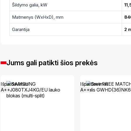
Šildymo galia, kW
11,
Matmenys (WxHxD), mm
84
Garantija
2 
Jums gali patikti šios prekės
Išpardavimas
Išpardavimas
A++
A++