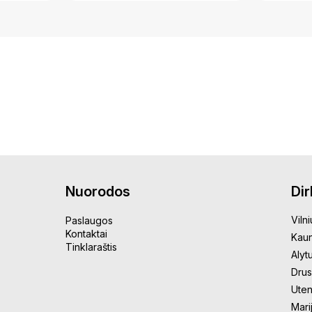
Nuorodos
Di
Vilni
Paslaugos
Kontaktai
Kau
Tinklaraštis
Alyt
Drus
Uten
Mari