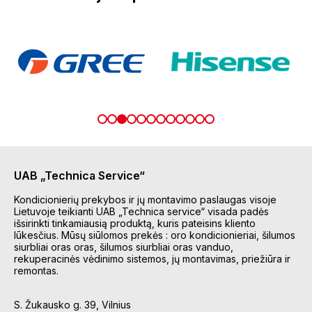
UAB „Technica Service“
Kondicionierių prekybos ir jų montavimo paslaugas visoje
Lietuvoje teikianti UAB „Technica service“ visada padės
išsirinkti tinkamiausią produktą, kuris pateisins kliento
lūkesčius. Mūsų siūlomos prekės : oro kondicionieriai, šilumos
siurbliai oras oras, šilumos siurbliai oras vanduo,
rekuperacinės vėdinimo sistemos, jų montavimas, priežiūra ir
remontas.
S. Žukausko g. 39, Vilnius