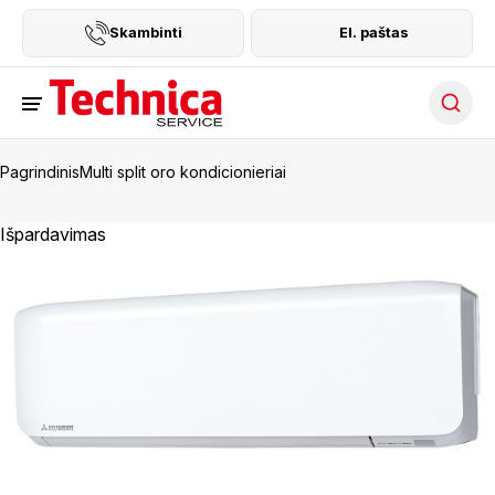
Skambinti
El. paštas
Searc
Pagrindinis
Multi split oro kondicionieriai
Išpardavimas