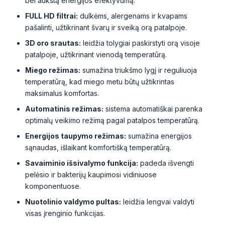
bei aukštą energijos efektyvumą.
FULL HD filtrai:
dulkėms, alergenams ir kvapams
pašalinti, užtikrinant švarų ir sveiką orą patalpoje.
3D oro srautas:
leidžia tolygiai paskirstyti orą visoje
patalpoje, užtikrinant vienodą temperatūrą.
Miego režimas:
sumažina triukšmo lygį ir reguliuoja
temperatūrą, kad miego metu būtų užtikrintas
maksimalus komfortas.
Automatinis režimas:
sistema automatiškai parenka
optimalų veikimo režimą pagal patalpos temperatūrą.
Energijos taupymo režimas:
sumažina energijos
sąnaudas, išlaikant komfortišką temperatūrą.
Savaiminio išsivalymo funkcija:
padeda išvengti
pelėsio ir bakterijų kaupimosi vidiniuose
komponentuose.
Nuotolinio valdymo pultas:
leidžia lengvai valdyti
visas įrenginio funkcijas.