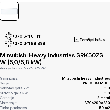
+370 641 61 111
Parašyti laišką
+370 641 88 888
Mitsubishi Heavy Industries SRK50ZS-
W (5,0/5,8 kW)
Prekės kodas:
SRK50ZS-W
Gamintojas:
Mitsubishi heavy industries
Serija:
PREMIUM MULT
Šaldymo galia kW:
5,0
Šildymo galia kW:
5,8
Garantija:
2 metai
Matmenys:
870x290x230
Tinka patalpoms:
50 m2