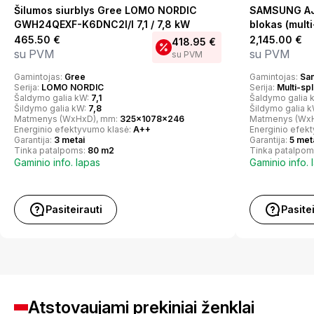
Šilumos siurblys Gree LOMO NORDIC
SAMSUNG AJ
GWH24QEXF-K6DNC2I/I 7,1 / 7,8 kW
blokas (multi
465.50
€
2,145.00
€
418.95
€
su PVM
su PVM
su PVM
Gamintojas:
Gree
Gamintojas:
Sa
Serija:
LOMO NORDIC
Serija:
Multi-spl
Šaldymo galia kW:
7,1
Šaldymo galia 
Šildymo galia kW:
7,8
Šildymo galia 
Matmenys (WxHxD), mm:
325x1078x246
Matmenys (Wx
Energinio efektyvumo klasė:
A++
Energinio efek
Garantija:
3 metai
Garantija:
5 met
Tinka patalpoms:
80 m2
Tinka patalpom
Gaminio info. lapas
Gaminio info. 
Pasiteirauti
Pasite
Atstovaujami prekiniai ženklai