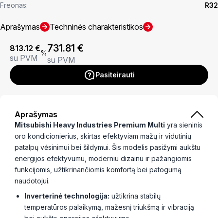
Freonas:
R32
Aprašymas
Techninės charakteristikos
731.81
€
813.12
€
%
su PVM
su PVM
Pasiteirauti
Aprašymas
Mitsubishi Heavy Industries Premium Multi
yra sieninis
oro kondicionierius, skirtas efektyviam mažų ir vidutinių
patalpų vėsinimui bei šildymui. Šis modelis pasižymi aukštu
energijos efektyvumu, moderniu dizainu ir pažangiomis
funkcijomis, užtikrinančiomis komfortą bei patogumą
naudotojui.
Inverterinė technologija:
užtikrina stabilų
temperatūros palaikymą, mažesnį triukšmą ir vibraciją