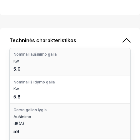
Techninės charakteristikos
Nominali aušinimo galia
Kw
5.0
Nominali šildymo galia
Kw
5.8
Garso galios lygis
Aušinimo
dB(A)
59