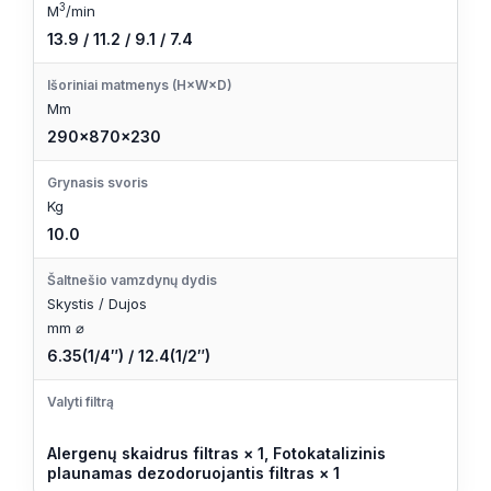
3
M
/min
13.9 / 11.2 / 9.1 / 7.4
Išoriniai matmenys (H×W×D)
Mm
290×870×230
Grynasis svoris
Kg
10.0
Šaltnešio vamzdynų dydis
Skystis / Dujos
mm ⌀
6.35(1/4″) / 12.4(1/2″)
Valyti filtrą
Alergenų skaidrus filtras × 1, Fotokatalizinis
plaunamas dezodoruojantis filtras × 1