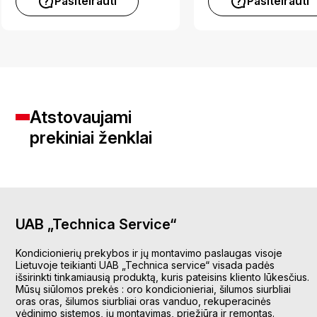
Pasiteirauti
Pasiteirauti
Atstovaujami
prekiniai ženklai
UAB „Technica Service“
Kondicionierių prekybos ir jų montavimo paslaugas visoje
Lietuvoje teikianti UAB „Technica service“ visada padės
išsirinkti tinkamiausią produktą, kuris pateisins kliento lūkesčius.
Mūsų siūlomos prekės : oro kondicionieriai, šilumos siurbliai
oras oras, šilumos siurbliai oras vanduo, rekuperacinės
vėdinimo sistemos, jų montavimas, priežiūra ir remontas.