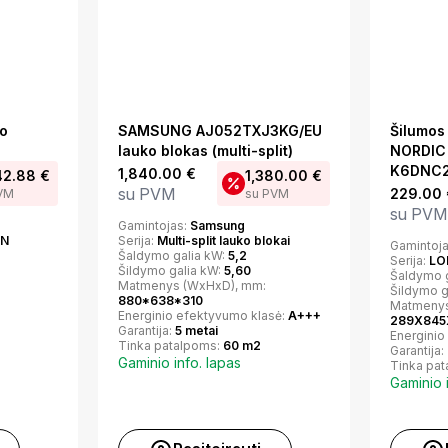
ko
SAMSUNG AJ052TXJ3KG/EU
Šilumos
lauko blokas (multi-split)
NORDIC
K6DNC2F
1,840.00
€
42.88
€
1,380.00
€
su PVM
229.00
VM
su PVM
su PVM
Gamintojas:
Samsung
IN
Serija:
Multi-split lauko blokai
Gamintoj
Šaldymo galia kW:
5,2
Serija:
LO
Šildymo galia kW:
5,60
Šaldymo 
Matmenys (WxHxD), mm:
Šildymo g
880*638*310
Matmenys
Energinio efektyvumo klasė:
A+++
289X845
Garantija:
5 metai
Energinio
Tinka patalpoms:
60 m2
Garantija:
Gaminio info. lapas
Tinka pa
Gaminio 