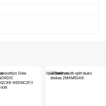
mas
Išpardavimas