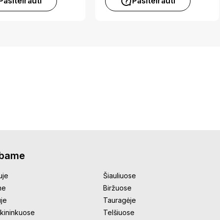
Pasiteirauti
Pasiteirauti
rbame
uje
Šiauliuose
ne
Biržuose
uje
Tauragėje
kininkuose
Telšiuose