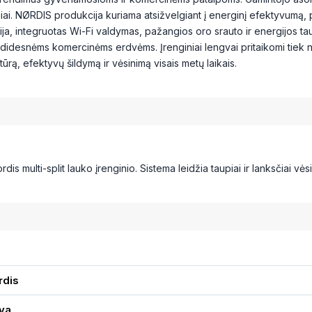
iniai. NØRDIS produkcija kuriama atsižvelgiant į energinį efektyvumą, 
a, integruotas Wi-Fi valdymas, pažangios oro srauto ir energijos tau
r didesnėms komercinėms erdvėms. Įrenginiai lengvai pritaikomi tiek
rą, efektyvų šildymą ir vėsinimą visais metų laikais.
dis multi-split lauko įrenginio. Sistema leidžia taupiai ir lanksčiai vėsin
rdis
va