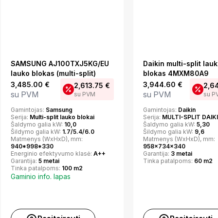
SAMSUNG AJ100TXJ5KG/EU
Daikin multi-split lau
lauko blokas (multi-split)
blokas 4MXM80A9
3,485.00
€
3,944.60
€
2,613.75
€
2,6
su PVM
su PVM
su PVM
su P
Gamintojas:
Samsung
Gamintojas:
Daikin
Serija:
Multi-split lauko blokai
Serija:
MULTI-SPLIT DAIK
Šaldymo galia kW:
10,0
Šaldymo galia kW:
5,30
Šildymo galia kW:
1.7/5.4/6.0
Šildymo galia kW:
9,6
Matmenys (WxHxD), mm:
Matmenys (WxHxD), mm:
940*998*330
958x734x340
Energinio efektyvumo klasė:
A++
Garantija:
3 metai
Garantija:
5 metai
Tinka patalpoms:
60 m2
Tinka patalpoms:
100 m2
Gaminio info. lapas