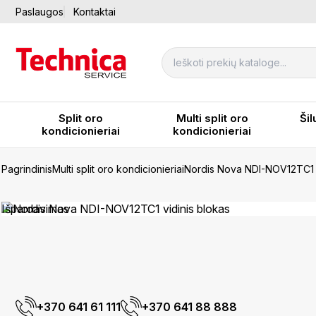
Paslaugos
Kontaktai
Split oro
Multi split oro
Šil
kondicionieriai
kondicionieriai
Pagrindinis
Multi split oro kondicionieriai
Nordis Nova NDI-NOV12TC1 v
Išpardavimas
+370 641 61 111
+370 641 88 888