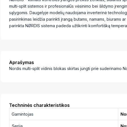
multi-split sistemos ir profesionalūs vėsinimo bei šildymo įreng
sąlygomis. Daugelyje modelių naudojama inverterinė technologij
pasirinkimas leidžia parinkti įrangą butams, namams, biurams a
parinkta NØRDIS sistema padeda užtikrinti komfortišką temperatū
Aprašymas
Nordis multi-split vidinis blokas skirtas jungti prie suderinamo Nor
Techninės charakteristikos
Gamintojas
No
Serija
No