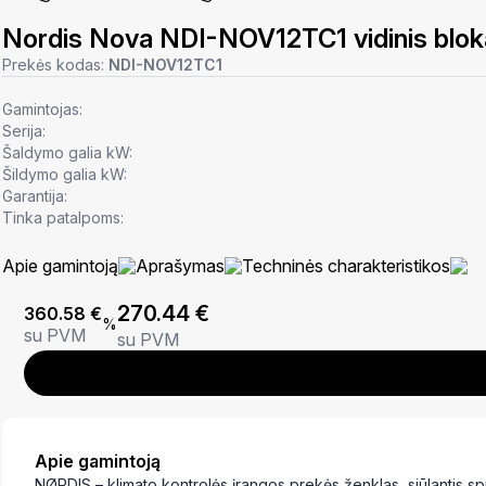
Nordis Nova NDI-NOV12TC1 vidinis blok
Prekės kodas:
NDI-NOV12TC1
Gamintojas:
Serija:
Šaldymo galia kW:
Šildymo galia kW:
Garantija:
Tinka patalpoms:
Apie gamintoją
Aprašymas
Techninės charakteristikos
270.44
€
360.58
€
%
su PVM
su PVM
Apie gamintoją
NØRDIS – klimato kontrolės įrangos prekės ženklas, siūlantis s