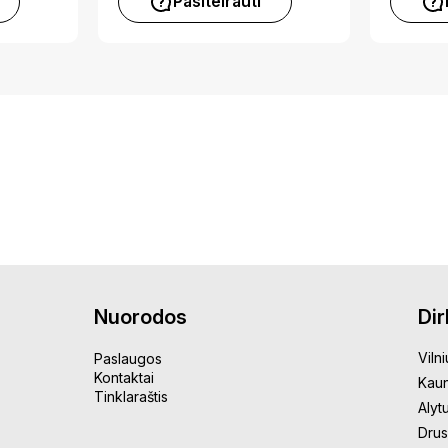
Pasiteirauti
Nuorodos
Di
Vilni
Paslaugos
Kontaktai
Kau
Tinklaraštis
Alyt
Drus