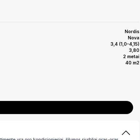
Nordis
Nova
3,4 (1,0-4,15)
3,80
2 metai
40 m2
ente yra oro kondicionieriai, šilumos siurbliai oras-oras,