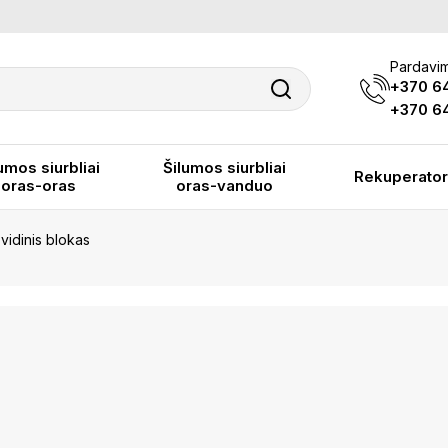
Pardavim
+370 6
+370 64
umos siurbliai
Šilumos siurbliai
Rekuperator
oras-oras
oras-vanduo
idinis blokas