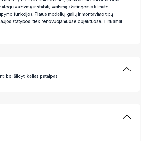
patogų valdymą ir stabilų veikimą skirtingomis klimato
pymo funkcijos. Platus modelių, galių ir montavimo tipų
 naujos statybos, tiek renovuojamuose objektuose. Tinkamai
ti bei šildyti kelias patalpas.