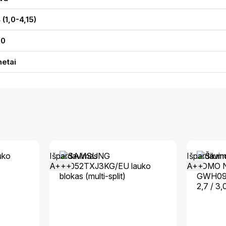
 (1,0-4,15)
80
metai
Išpardavimas
Išpardavi
A+++
A++