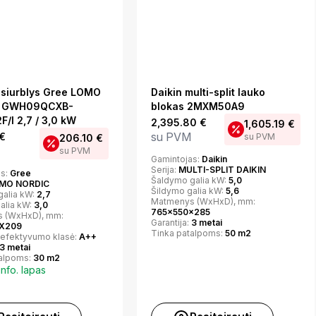
 siurblys Gree LOMO
Daikin multi-split lauko
 GWH09QCXB-
blokas 2MXM50A9
/I 2,7 / 3,0 kW
2,395.80
€
1,605.19
€
su PVM
€
su PVM
206.10
€
su PVM
Gamintojas:
Daikin
Serija:
MULTI-SPLIT DAIKIN
as:
Gree
Šaldymo galia kW:
5,0
MO NORDIC
Šildymo galia kW:
5,6
galia kW:
2,7
Matmenys (WxHxD), mm:
alia kW:
3,0
765x550x285
 (WxHxD), mm:
Garantija:
3 metai
X209
Tinka patalpoms:
50 m2
 efektyvumo klasė:
A++
3 metai
talpoms:
30 m2
info. lapas