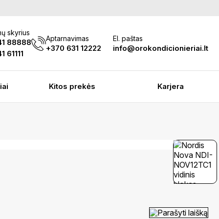
ų skyrius
Aptarnavimas
El. paštas
41 88888
+370 631 12222
info@orokondicionieriai.lt
1 61111
iai
Kitos prekės
Karjera
Parašyti laišką