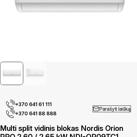
+370 641 61 111
Parašyti laišką
+370 641 88 888
Multi split vidinis blokas Nordis Orion
PRO 2,60 / 2,65 kW NDI-OP09TC1