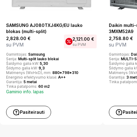
SAMSUNG AJ080TXJ4KG/EU lauko
Daikin multi-
blokas (multi-split)
3MXM52A9
2,828.00
€
2,758.80
€
2,121.00
€
su PVM
su PVM
su PVM
Gamintojas:
Samsung
Gamintojas:
Dai
Serija:
Multi-split lauko blokai
Serija:
MULTI-S
Šaldymo galia kW:
5,30
Šaldymo galia 
Šildymo galia kW:
9,3
Šildymo galia 
Matmenys (WxHxD), mm:
880*798*310
Matmenys (Wx
Energinio efektyvumo klasė:
A++
Garantija:
3 met
Garantija:
5 metai
Tinka patalpom
Tinka patalpoms:
60 m2
Gaminio info. lapas
Pasiteirauti
Pasite