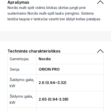
Aprašymas
Nordis multi-split vidinis blokas skirtas jungti prie
suderinamo Nordis multi-split lauko įrenginio. Sistema
leidžia taupiai ir lanksčiai vėsinti bei šildyti kelias patalpas.
Techninės charakteristikos
Gamintojas
Nordis
Serija
ORION PRO
Šaldymo galia,
2.6 (0.94~3.32)
kW
Šildymo galia,
2.65 (0.94-3.38)
kW