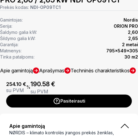
Prekės kodas:
NDI-OP09TC1
Gamintojas:
Nordis
Serija:
ORION PRO
Šaldymo galia kW:
2,60
Šildymo galia kW:
2,65
Garantija:
2 metai
Matmenys:
795×549×305
Tinka patalpoms:
30 m2
Apie gamintoją
Aprašymas
Techninės charakteristikos
190.58
€
254.10
€
%
su PVM
su PVM
Pasiteirauti
Apie gamintoją
NØRDIS – klimato kontrolės įrangos prekės ženklas,