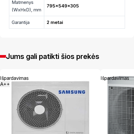
Matmenys
795×549×305
(WxHxD), mm
Garantija
2 metai
Jums gali patikti šios prekės
Išpardavimas
Išpardavimas
A++