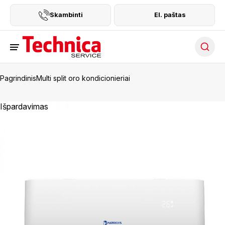
Skambinti
El. paštas
Searc
Pagrindinis
Multi split oro kondicionieriai
Išpardavimas