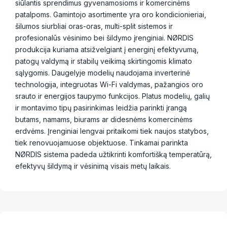
siūlantis sprendimus gyvenamosioms ir komercinėms
patalpoms. Gamintojo asortimente yra oro kondicionieriai,
šilumos siurbliai oras-oras, multi-split sistemos ir
profesionalūs vėsinimo bei šildymo įrenginiai. NØRDIS
produkcija kuriama atsižvelgiant į energinį efektyvumą,
patogų valdymą ir stabilų veikimą skirtingomis klimato
sąlygomis. Daugelyje modelių naudojama inverterinė
technologija, integruotas Wi-Fi valdymas, pažangios oro
srauto ir energijos taupymo funkcijos. Platus modelių, galių
ir montavimo tipų pasirinkimas leidžia parinkti įrangą
butams, namams, biurams ar didesnėms komercinėms
erdvėms. Įrenginiai lengvai pritaikomi tiek naujos statybos,
tiek renovuojamuose objektuose. Tinkamai parinkta
NØRDIS sistema padeda užtikrinti komfortišką temperatūrą,
efektyvų šildymą ir vėsinimą visais metų laikais.