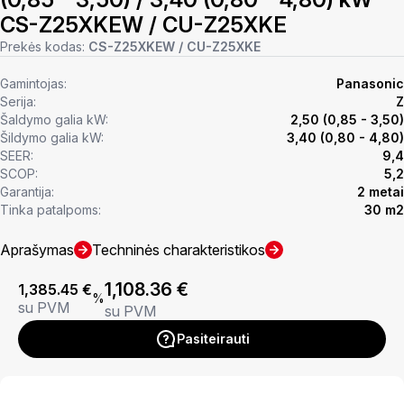
CS-Z25XKEW / CU-Z25XKE
Prekės kodas:
CS-Z25XKEW / CU-Z25XKE
Gamintojas:
Panasonic
Serija:
Z
Šaldymo galia kW:
2,50 (0,85 - 3,50)
Šildymo galia kW:
3,40 (0,80 - 4,80)
SEER:
9,4
SCOP:
5,2
Garantija:
2 metai
Tinka patalpoms:
30 m2
Aprašymas
Techninės charakteristikos
1,108.36
€
1,385.45
€
%
su PVM
su PVM
Pasiteirauti