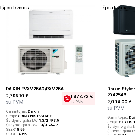
Išpardavimas
Išpardavimas
DAIKIN FVXM25A9/RXM25A
Daikin Styl
RXA25A8
2,795.10
€
1,872.72
€
su PVM
2,904.00
€
su PVM
su PVM
Gamintojas:
Daikin
Serija:
GRINDINIS FVXM-F
Gamintojas:
Dai
Šaldymo galia kW:
1.3/2.4/3.5
Serija:
STYLISH
Šildymo galia kW:
1.3/3.4/4.7
Šaldymo galia 
SEER:
8.55
Šildymo galia 
SCOP:
4.65