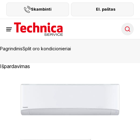
Skambinti
El. paštas
Searc
Pagrindinis
Split oro kondicionieriai
Išpardavimas