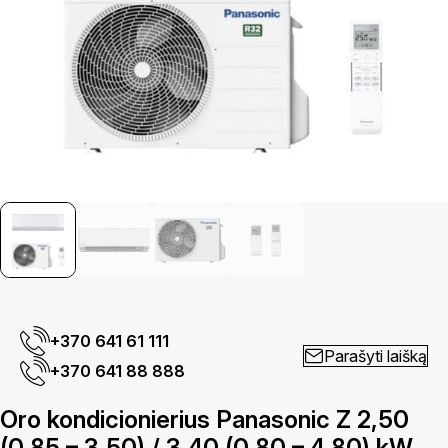
+370 641 61 111
Parašyti laišką
+370 641 88 888
Oro kondicionierius Panasonic Z 2,50
(0,85 – 3,50) / 3,40 (0,80 – 4,80) kW