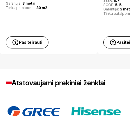
SEER:
8.74
Garantija:
3 metai
SCOP:
5.15
Tinka patalpoms:
30 m2
Garantija:
3 met
Tinka patalpom
Pasiteirauti
Pasite
Atstovaujami prekiniai ženklai