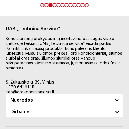
UAB „Technica Service“
Kondicionierių prekybos ir jų montavimo paslaugas visoje
Lietuvoje teikianti UAB „Technica service“ visada padės
išsirinkti tinkamiausią produktą, kuris pateisins kliento
lūkesčius. Mūsų siūlomos prekės : oro kondicionieriai, šilumos
siurbliai oras oras, šilumos siurbliai oras vanduo,
rekuperacinės vėdinimo sistemos, jų montavimas, priežiūra ir
remontas.
S. Žukausko g. 39, Vilnius
+370 641 61 111
info@orokondicionieriai.lt
Nuorodos
Dirbame