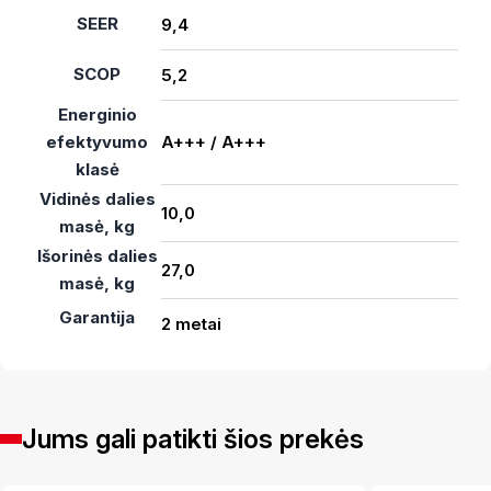
SEER
9,4
SCOP
5,2
Energinio
efektyvumo
A+++ / A+++
klasė
Vidinės dalies
10,0
masė, kg
Išorinės dalies
27,0
masė, kg
Garantija
2 metai
Jums gali patikti šios prekės