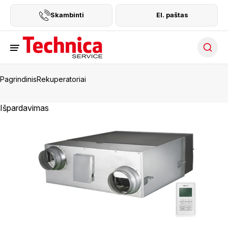
Skambinti
El. paštas
Searc
Pagrindinis
Rekuperatoriai
Išpardavimas