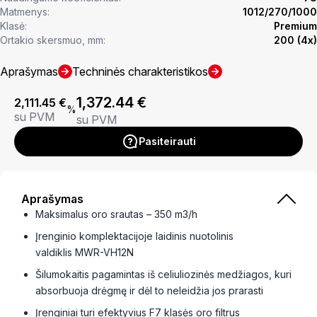
Matmenys:
1012/270/1000
Klasė:
Premium
Ortakio skersmuo, mm:
200 (4x)
Aprašymas
Techninės charakteristikos
1,372.44
€
2,111.45
€
%
su PVM
su PVM
Pasiteirauti
Aprašymas
Maksimalus oro srautas – 350 m3/h
Įrenginio komplektacijoje laidinis nuotolinis
valdiklis MWR-VH12N
Šilumokaitis pagamintas iš celiuliozinės medžiagos, kuri
absorbuoja drėgmę ir dėl to neleidžia jos prarasti
Įrenginiai turi efektyvius F7 klasės oro filtrus