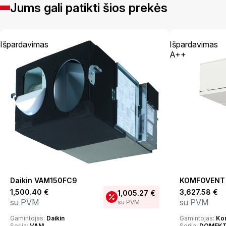
Jums gali patikti šios prekės
Išpardavimas
Išpardavimas
A++
Daikin VAM150FC9
KOMFOVENT 
1,500.40
€
3,627.58
€
1,005.27
€
su PVM
su PVM
su PVM
Gamintojas:
Daikin
Gamintojas:
Ko
Serija:
VAM
Serija:
DOMEK