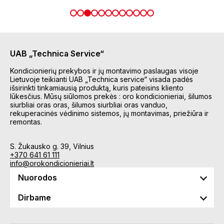
UAB „Technica Service“
Kondicionierių prekybos ir jų montavimo paslaugas visoje
Lietuvoje teikianti UAB „Technica service“ visada padės
išsirinkti tinkamiausią produktą, kuris pateisins kliento
lūkesčius. Mūsų siūlomos prekės : oro kondicionieriai, šilumos
siurbliai oras oras, šilumos siurbliai oras vanduo,
rekuperacinės vėdinimo sistemos, jų montavimas, priežiūra ir
remontas.
S. Žukausko g. 39, Vilnius
+370 641 61 111
info@orokondicionieriai.lt
Nuorodos
Dirbame