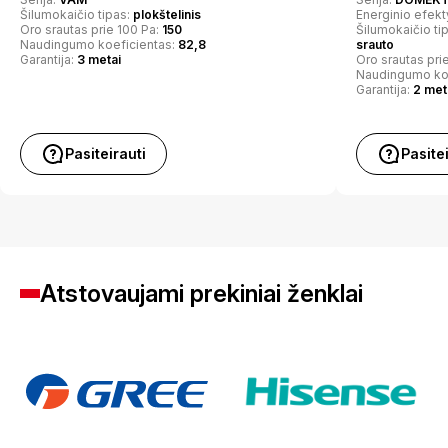
Šilumokaičio tipas:
plokštelinis
Energinio efek
Oro srautas prie 100 Pa:
150
Šilumokaičio ti
Naudingumo koeficientas:
82,8
srauto
Garantija:
3 metai
Oro srautas pri
Naudingumo ko
Garantija:
2 met
Pasiteirauti
Pasite
Atstovaujami prekiniai ženklai