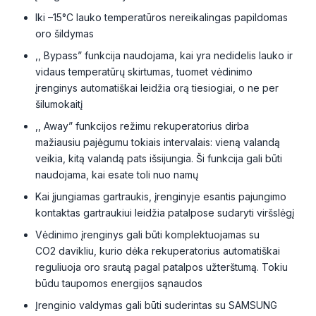
Iki –15°C lauko temperatūros nereikalingas papildomas
oro šildymas
,, Bypass” funkcija naudojama, kai yra nedidelis lauko ir
vidaus temperatūrų skirtumas, tuomet vėdinimo
įrenginys automatiškai leidžia orą tiesiogiai, o ne per
šilumokaitį
,, Away” funkcijos režimu rekuperatorius dirba
mažiausiu pajėgumu tokiais intervalais: vieną valandą
veikia, kitą valandą pats išsijungia. Ši funkcija gali būti
naudojama, kai esate toli nuo namų
Kai įjungiamas gartraukis, įrenginyje esantis pajungimo
kontaktas gartraukiui leidžia patalpose sudaryti viršslėgį
Vėdinimo įrenginys gali būti komplektuojamas su
CO2 davikliu, kurio dėka rekuperatorius automatiškai
reguliuoja oro srautą pagal patalpos užterštumą. Tokiu
būdu taupomos energijos sąnaudos
Įrenginio valdymas gali būti suderintas su SAMSUNG