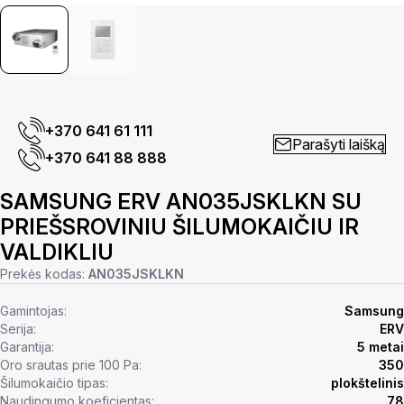
+370 641 61 111
Parašyti laišką
+370 641 88 888
SAMSUNG ERV AN035JSKLKN SU
PRIEŠSROVINIU ŠILUMOKAIČIU IR
VALDIKLIU
Prekės kodas:
AN035JSKLKN
Gamintojas:
Samsung
Serija:
ERV
Garantija:
5 metai
Oro srautas prie 100 Pa:
350
Šilumokaičio tipas:
plokštelinis
Naudingumo koeficientas:
78