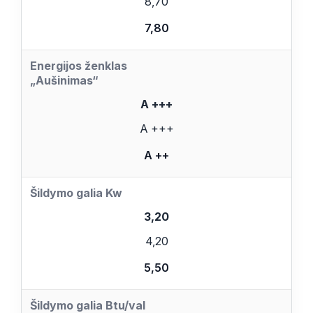
8,70
7,80
Energijos ženklas
„Aušinimas“
A +++
A +++
A ++
Šildymo galia Kw
3,20
4,20
5,50
Šildymo galia Btu/val