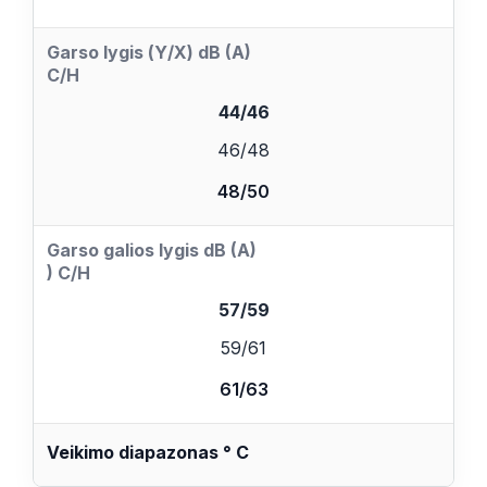
Garso lygis (Υ/Χ) dB (A)
C/H
44/46
46/48
48/50
Garso galios lygis dB (A)
)
C/H
57/59
59/61
61/63
Veikimo diapazonas ° C