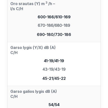
3
Oro srautas
(Υ) m
/h –
l/s C/H
600-166/610-169
670-186/680-189
690-180/730-186
Garso lygis (Υ/Χ) dB (A)
C/H
41-19/41-19
43-19/43-19
45-21/45-22
Garso galios lygis dB (A)
C/H
54/54