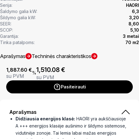
Serija:
HAORI
Šaldymo galia kW:
6,3
Šildymo galia kW:
3,20
SEER:
8,60
SCOP:
5,10
Garantija:
3 metai
Tinka patalpoms:
70 m2
Aprašymas
Techninės charakteristikos
1,510.08
€
1,887.60
€
%
su PVM
su PVM
Pasiteirauti
Aprašymas
Didžiausia energijos klasė:
HAORI yra aukščiausioje
A +++ energijos klasėje aušinimo ir šildymo sistemose,
vidutinėje zonoje. Tai lemia labai mažas energijos