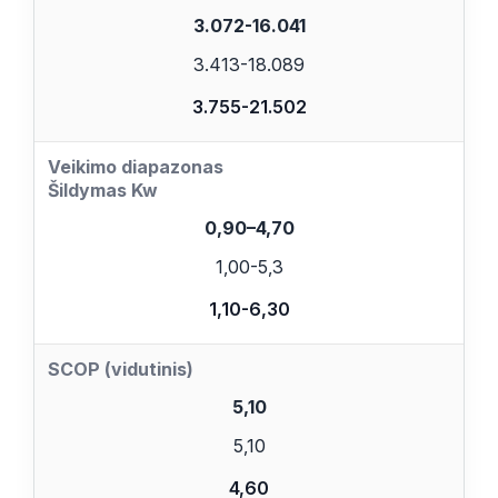
3.072-16.041
3.413-18.089
3.755-21.502
Veikimo diapazonas
Šildymas Kw
0,90–4,70
1,00-5,3
1,10-6,30
SCOP (vidutinis)
5,10
5,10
4,60