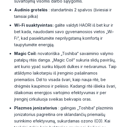
suvartojimą visomis darbo sąlygomis.
Audinio grotelės
: standartinės 2 spalvos (šviesiai ir
tamsiai pilka)
Wi-Fi suaktyvintas:
galite valdyti HAORI iš bet kur ir
bet kada, naudodami savo gyvenamosios vietos „Wi-
Fi“, kad pasiektumėte neprilygstamą komfortą ir
taupytumėte energiją.
Magic Coil:
novatoriška „Toshiba“ savaiminio valymo
patalpų ritės danga. „Magic Coil“ sukuria slidų paviršių,
ant kurio ypač sunku klijuoti dulkes ir nešvarumus. Taip
atšildymo laikotarpiu iš įrenginio pašalinamos
priemaišos. Dėl to visada švari, kaip nauja ritė, be
drėgmės kaupimosi ir pelėsio. Kadangi ritė išlieka švari,
išlaikomas energijos vartojimo efektyvumas ir per
įrenginį cirkuliuoja sveikas bekvapis oras.
Plazmos jonizatorius
: galingas „Toshiba“ plazminis
jonizatorius pagreitina ore sklandančių priemaišų
surinkimo efektyvumą, sukurdamas ozono (O3). Kai