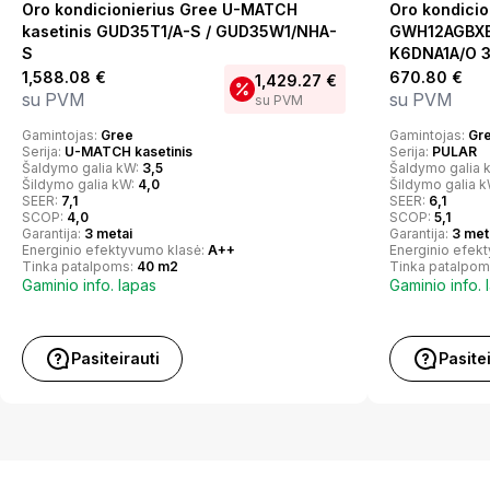
Oro kondicionierius Gree U-MATCH
Oro kondicio
kasetinis GUD35T1/A-S / GUD35W1/NHA-
GWH12AGBXB
S
K6DNA1A/O 3,
1,588.08
€
670.80
€
1,429.27
€
su PVM
su PVM
su PVM
Gamintojas:
Gree
Gamintojas:
Gr
Serija:
U-MATCH kasetinis
Serija:
PULAR
Šaldymo galia kW:
3,5
Šaldymo galia 
Šildymo galia kW:
4,0
Šildymo galia 
SEER:
7,1
SEER:
6,1
SCOP:
4,0
SCOP:
5,1
Garantija:
3 metai
Garantija:
3 met
Energinio efektyvumo klasė:
A++
Energinio efek
Tinka patalpoms:
40 m2
Tinka patalpom
Gaminio info. lapas
Gaminio info. 
Pasiteirauti
Pasite