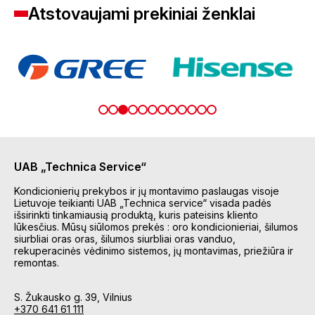
Atstovaujami prekiniai ženklai
UAB „Technica Service“
Kondicionierių prekybos ir jų montavimo paslaugas visoje
Lietuvoje teikianti UAB „Technica service“ visada padės
išsirinkti tinkamiausią produktą, kuris pateisins kliento
lūkesčius. Mūsų siūlomos prekės : oro kondicionieriai, šilumos
siurbliai oras oras, šilumos siurbliai oras vanduo,
rekuperacinės vėdinimo sistemos, jų montavimas, priežiūra ir
remontas.
S. Žukausko g. 39, Vilnius
+370 641 61 111