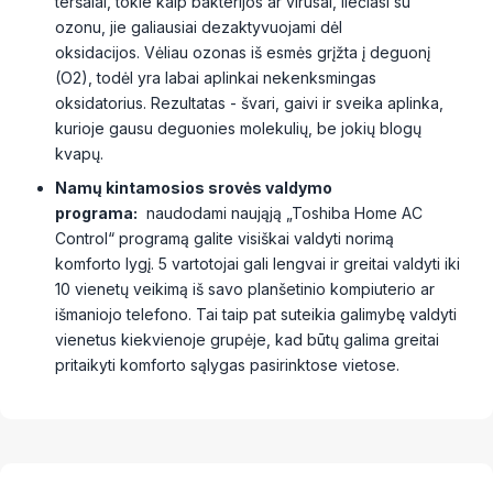
teršalai, tokie kaip bakterijos ar virusai, liečiasi su
ozonu, jie galiausiai dezaktyvuojami dėl
oksidacijos. Vėliau ozonas iš esmės grįžta į deguonį
(O2), todėl yra labai aplinkai nekenksmingas
oksidatorius. Rezultatas - švari, gaivi ir sveika aplinka,
kurioje gausu deguonies molekulių, be jokių blogų
kvapų.
Namų kintamosios srovės valdymo
programa:
naudodami naująją „Toshiba Home AC
Control“ programą galite visiškai valdyti norimą
komforto lygį. 5 vartotojai gali lengvai ir greitai valdyti iki
10 vienetų veikimą iš savo planšetinio kompiuterio ar
išmaniojo telefono. Tai taip pat suteikia galimybę valdyti
vienetus kiekvienoje grupėje, kad būtų galima greitai
pritaikyti komforto sąlygas pasirinktose vietose.