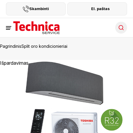
Skambinti
El. paštas
Searc
Pagrindinis
Split oro kondicionieriai
Išpardavimas