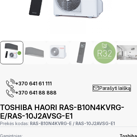
+370 641 61 111
Parašyti laišką
+370 641 88 888
TOSHIBA HAORI RAS-B10N4KVRG-
E/RAS-10J2AVSG-E1
Prekės kodas:
RAS-B10N4KVRG-E / RAS-10J2AVSG-E1
Gamintojas:
Toshiba