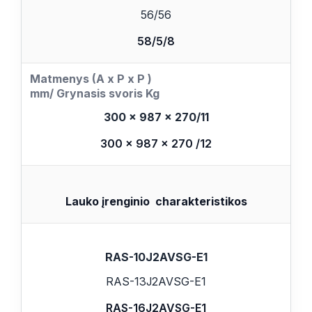
56/56
58/5/8
Matmenys (A
x P
x
P
)
mm/ Grynasis svoris Kg
300 x 987 x 270/11
300 x 987 x 270 /12
Lauko įrenginio
charakteristikos
RAS-10J2AVSG-E1
RAS-13J2AVSG-E1
RAS-16J2AVSG-E1