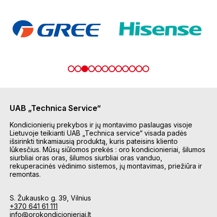
UAB „Technica Service“
Kondicionierių prekybos ir jų montavimo paslaugas visoje
Lietuvoje teikianti UAB „Technica service“ visada padės
išsirinkti tinkamiausią produktą, kuris pateisins kliento
lūkesčius. Mūsų siūlomos prekės : oro kondicionieriai, šilumos
siurbliai oras oras, šilumos siurbliai oras vanduo,
rekuperacinės vėdinimo sistemos, jų montavimas, priežiūra ir
remontas.
S. Žukausko g. 39, Vilnius
+370 641 61 111
info@orokondicionieriai.lt