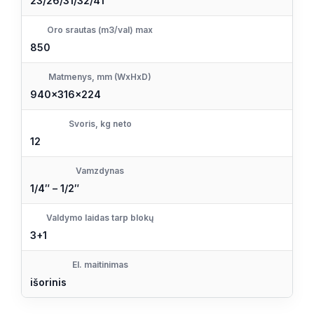
23/26/31/32/41
Oro srautas (m3/val) max
850
Matmenys, mm (WxHxD)
940x316x224
Svoris, kg neto
12
Vamzdynas
1/4″ – 1/2″
Valdymo laidas tarp blokų
3+1
El. maitinimas
išorinis