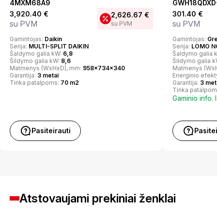
4MXM68A9
GWH18QDXD-K
3,920.40
€
301.40
€
2,626.67
€
su PVM
su PVM
su PVM
Gamintojas:
Daikin
Gamintojas:
Gr
Serija:
MULTI-SPLIT DAIKIN
Serija:
LOMO N
Šaldymo galia kW:
6,8
Šaldymo galia 
Šildymo galia kW:
8,6
Šildymo galia 
Matmenys (WxHxD), mm:
958x734x340
Matmenys (Wx
Garantija:
3 metai
Energinio efek
Tinka patalpoms:
70 m2
Garantija:
3 met
Tinka patalpom
Gaminio info. 
Pasiteirauti
Pasite
Atstovaujami prekiniai ženklai