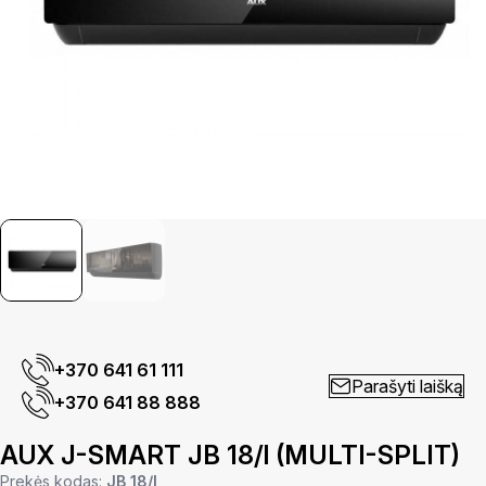
+370 641 61 111
Parašyti laišką
+370 641 88 888
AUX J-SMART JB 18/l (MULTI-SPLIT)
Prekės kodas:
JB 18/l