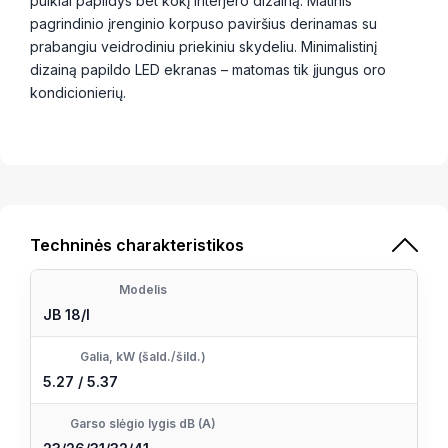
puikiai papildys bet kokį interjero dizainą. Matinis
pagrindinio įrenginio korpuso paviršius derinamas su
prabangiu veidrodiniu priekiniu skydeliu. Minimalistinį
dizainą papildo LED ekranas – matomas tik įjungus oro
kondicionierių.
Techninės charakteristikos
Modelis
JB 18/l
Galia, kW (šald./šild.)
5.27 / 5.37
Garso slėgio lygis dB (A)