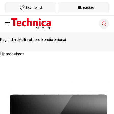
Skambinti
El. paštas
Searc
Pagrindinis
Multi split oro kondicionieriai
Išpardavimas