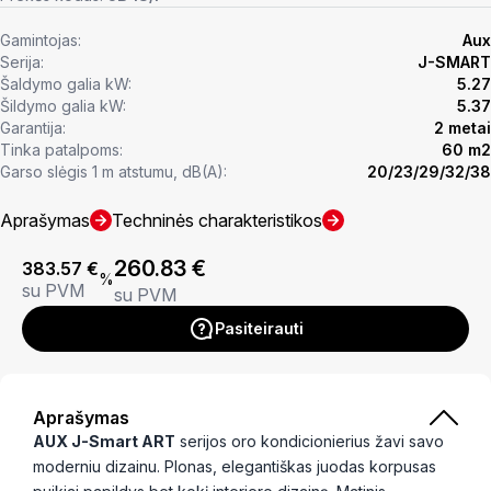
Gamintojas:
Aux
Serija:
J-SMART
Šaldymo galia kW:
5.27
Šildymo galia kW:
5.37
Garantija:
2 metai
Tinka patalpoms:
60 m2
Garso slėgis 1 m atstumu, dB(A):
20/23/29/32/38
Aprašymas
Techninės charakteristikos
260.83
€
383.57
€
%
su PVM
su PVM
Pasiteirauti
Aprašymas
AUX J-Smart ART
serijos oro kondicionierius žavi savo
moderniu dizainu. Plonas, elegantiškas juodas korpusas