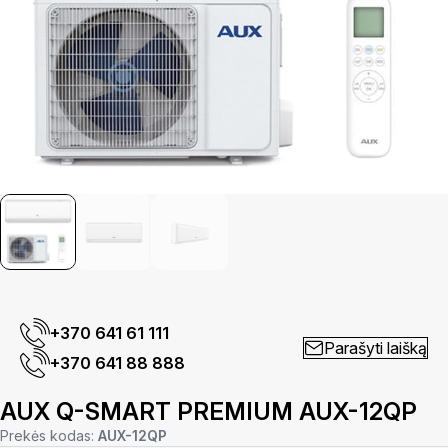
+370 641 61 111
Parašyti laišką
+370 641 88 888
AUX Q-SMART PREMIUM AUX-12QP
Prekės kodas:
AUX-12QP