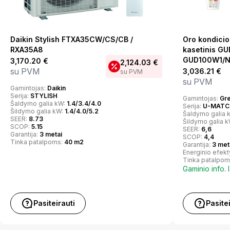
Daikin Stylish FTXA35CW/CS/CB /
Oro kondici
RXA35A8
kasetinis GU
GUD100W1/N
3,170.20
€
2,124.03
€
su PVM
3,036.21
€
su PVM
su PVM
Gamintojas:
Daikin
Serija:
STYLISH
Gamintojas:
Gr
Šaldymo galia kW:
1.4/3.4/4.0
Serija:
U-MATCH
Šildymo galia kW:
1.4/4.0/5.2
Šaldymo galia 
SEER:
8.73
Šildymo galia 
SCOP:
5.15
SEER:
6,6
Garantija:
3 metai
SCOP:
4,4
Tinka patalpoms:
40 m2
Garantija:
3 met
Energinio efek
Tinka patalpom
Gaminio info. 
Pasiteirauti
Pasite