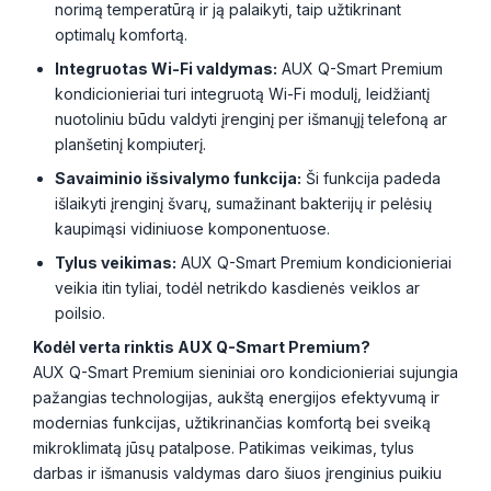
norimą temperatūrą ir ją palaikyti, taip užtikrinant
optimalų komfortą.
Integruotas Wi-Fi valdymas:
AUX Q-Smart Premium
kondicionieriai turi integruotą Wi-Fi modulį, leidžiantį
nuotoliniu būdu valdyti įrenginį per išmanųjį telefoną ar
planšetinį kompiuterį.
Savaiminio išsivalymo funkcija:
Ši funkcija padeda
išlaikyti įrenginį švarų, sumažinant bakterijų ir pelėsių
kaupimąsi vidiniuose komponentuose.
Tylus veikimas:
AUX Q-Smart Premium kondicionieriai
veikia itin tyliai, todėl netrikdo kasdienės veiklos ar
poilsio.
Kodėl verta rinktis AUX Q-Smart Premium?
AUX Q-Smart Premium sieniniai oro kondicionieriai sujungia
pažangias technologijas, aukštą energijos efektyvumą ir
modernias funkcijas, užtikrinančias komfortą bei sveiką
mikroklimatą jūsų patalpose. Patikimas veikimas, tylus
darbas ir išmanusis valdymas daro šiuos įrenginius puikiu