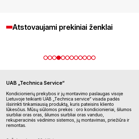
Atstovaujami prekiniai ženklai
UAB „Technica Service“
Kondicionierių prekybos ir jų montavimo paslaugas visoje
Lietuvoje teikianti UAB „Technica service“ visada padės
išsirinkti tinkamiausią produktą, kuris pateisins kliento
lūkesčius. Mūsų siūlomos prekės : oro kondicionieriai, šilumos
siurbliai oras oras, šilumos siurbliai oras vanduo,
rekuperacinės vėdinimo sistemos, jų montavimas, priežiūra ir