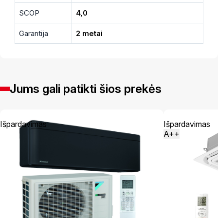
SCOP
4,0
Garantija
2 metai
Jums gali patikti šios prekės
Išpardavimas
Išpardavimas
A++