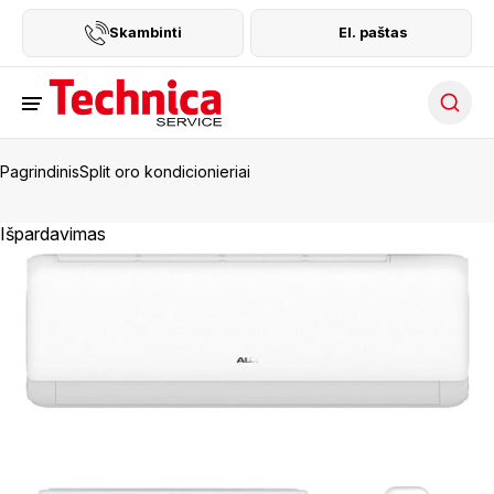
Skambinti
El. paštas
Searc
Pagrindinis
Split oro kondicionieriai
Išpardavimas