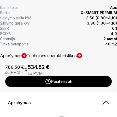
Gamintojas:
Aux
Serija:
Q-SMART PREMIUM
Šaldymo galia kW:
3,50 (0,80~4,10)
Šildymo galia kW:
3,80 (1,00~4,10)
SEER:
6,1
SCOP:
4,0
Garantija:
2 metai
Tinka patalpoms:
40 m2
Aprašymas
Techninės charakteristikos
534.82
€
786.50
€
%
su PVM
su PVM
Pasiteirauti
Aprašymas