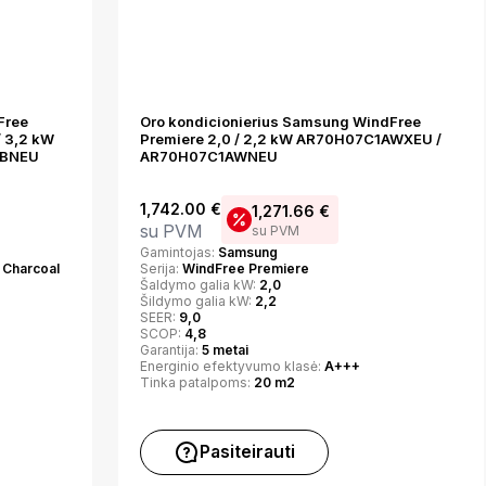
Free
Oro kondicionierius Samsung WindFree
/ 3,2 kW
Premiere 2,0 / 2,2 kW AR70H07C1AWXEU /
ABNEU
AR70H07C1AWNEU
1,742.00
€
1,271.66
€
su PVM
su PVM
Gamintojas:
Samsung
 Charcoal
Serija:
WindFree Premiere
Šaldymo galia kW:
2,0
Šildymo galia kW:
2,2
SEER:
9,0
SCOP:
4,8
Garantija:
5 metai
Energinio efektyvumo klasė:
A+++
Tinka patalpoms:
20 m2
Pasiteirauti