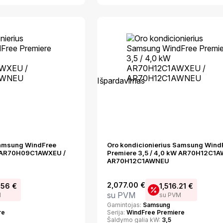
Išpardavimas
Samsung WindFree
Oro kondicionierius Samsung Wind
kW AR70H09C1AWXEU /
Premiere 3,5 / 4,0 kW AR70H12C1A
AR70H12C1AWNEU
2,077.00
€
.56
€
1,516.21
€
su PVM
M
su PVM
Gamintojas:
Samsung
re
Serija:
WindFree Premiere
Šaldymo galia kW:
3,5