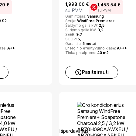
1,998.00
€
.29
€
1,458.54
€
su PVM
su PVM
Gamintojas:
Samsung
t S2
Serija:
WindFree Premiere+
Šaldymo galia kW:
2,5
Šildymo galia kW:
3,2
SEER:
9,7
SCOP:
5,1
Garantija:
5 metai
asė:
A++
Energinio efektyvumo klasė:
A+++
Tinka patalpoms:
40 m2
Pasiteirauti
Išpardavimas