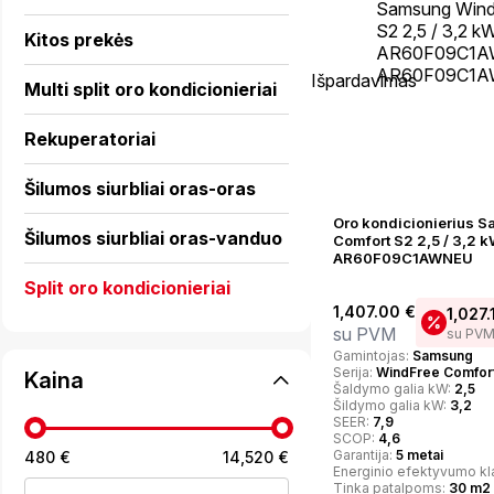
Kitos prekės
Išpardavimas
Multi split oro kondicionieriai
Rekuperatoriai
Šilumos siurbliai oras-oras
Oro kondicionierius 
Šilumos siurbliai oras-vanduo
Comfort S2 2,5 / 3,2
AR60F09C1AWNEU
Split oro kondicionieriai
1,407.00
€
1,027.
su PVM
su PV
Gamintojas:
Samsung
Serija:
WindFree Comfor
Kaina
Šaldymo galia kW:
2,5
Šildymo galia kW:
3,2
SEER:
7,9
SCOP:
4,6
Garantija:
5 metai
480 €
14,520 €
Min
Maks
Energinio efektyvumo kl
Tinka patalpoms:
30 m2