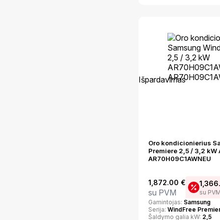
Išpardavimas
Oro kondicionierius 
Premiere 2,5 / 3,2 
AR70H09C1AWNEU
1,872.00
€
1,366
su PVM
su PV
Gamintojas:
Samsung
Serija:
WindFree Premie
Šaldymo galia kW:
2,5