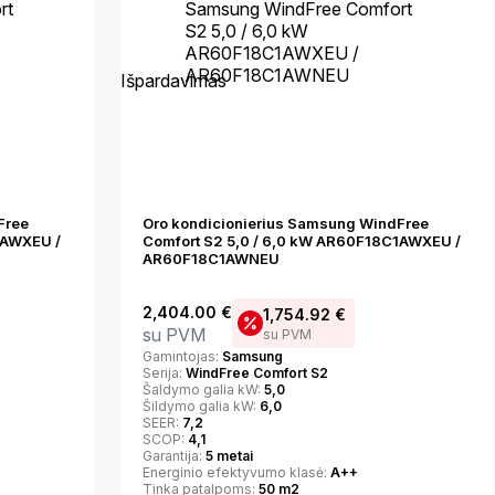
Išpardavimas
Free
Oro kondicionierius Samsung WindFree
1AWXEU /
Comfort S2 5,0 / 6,0 kW AR60F18C1AWXEU /
AR60F18C1AWNEU
2,404.00
€
1,754.92
€
su PVM
su PVM
Gamintojas:
Samsung
Serija:
WindFree Comfort S2
Šaldymo galia kW:
5,0
Šildymo galia kW:
6,0
SEER:
7,2
SCOP:
4,1
Garantija:
5 metai
Energinio efektyvumo klasė:
A++
Tinka patalpoms:
50 m2