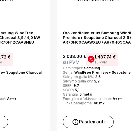
Samsung WindFree
Oro kondicionierius Samsung Wind
harcoal 3,5 / 4,0 kW
Premiere+ Soapstone Charcoal 2,5 
AR70H12CAABNEU
AR70H09CAAWXEU / AR70H09CA
2,038.00
€
2.72
€
1,487.74
€
su PVM
M
su PVM
Gamintojas:
Samsung
re+ Soapstone Charcoal
Serija:
WindFree Premiere+ Soapstone
Šaldymo galia kW:
2,5
Šildymo galia kW:
3,2
SEER:
9,7
SCOP:
5,1
Garantija:
5 metai
asė:
A+++
Energinio efektyvumo klasė:
A+++
Tinka patalpoms:
40 m2
Pasiteirauti