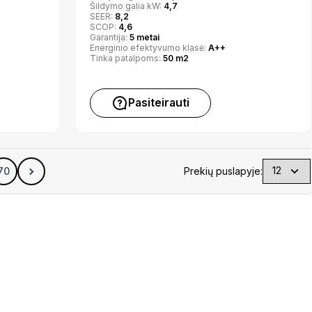
Šildymo galia kW:
4,7
SEER:
8,2
SCOP:
4,6
Garantija:
5 metai
Energinio efektyvumo klasė:
A++
Tinka patalpoms:
50 m2
Pasiteirauti
70
Prekių puslapyje: