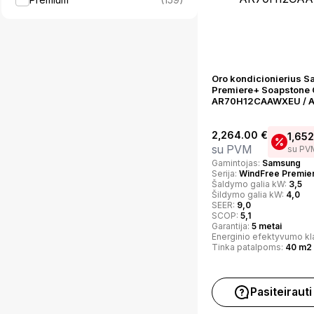
Oro kondicionierius 
Premiere+ Soapstone C
AR70H12CAAWXEU / 
2,264.00
€
1,65
su PVM
su PV
Gamintojas:
Samsung
Serija:
WindFree Premie
Šaldymo galia kW:
3,5
Šildymo galia kW:
4,0
SEER:
9,0
SCOP:
5,1
Garantija:
5 metai
Energinio efektyvumo kl
Tinka patalpoms:
40 m2
Pasiteirauti