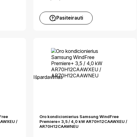
Pasiteirauti
Išpardavimas
Free
Oro kondicionierius Samsung WindFree
AAWXEU /
Premiere+ 3,5 / 4,0 kW AR70H12CAAWXEU /
AR70H12CAAWNEU