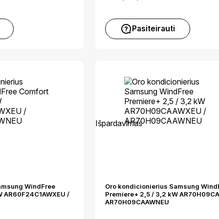
Pasiteirauti
Išpardavimas
Samsung WindFree
Oro kondicionierius Samsung Wind
 kW AR60F24C1AWXEU /
Premiere+ 2,5 / 3,2 kW AR70H09C
AR70H09CAAWNEU