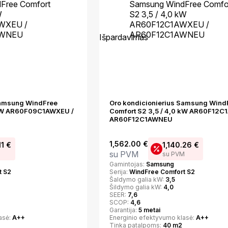
Išpardavimas
Samsung WindFree
Oro kondicionierius Samsung Wind
 kW AR60F09C1AWXEU /
Comfort S2 3,5 / 4,0 kW AR60F12C
AR60F12C1AWNEU
1,562.00
€
11
€
1,140.26
€
su PVM
M
su PVM
Gamintojas:
Samsung
t S2
Serija:
WindFree Comfort S2
Šaldymo galia kW:
3,5
Šildymo galia kW:
4,0
SEER:
7,6
SCOP:
4,6
Garantija:
5 metai
asė:
A++
Energinio efektyvumo klasė:
A++
Tinka patalpoms:
40 m2