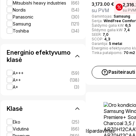
Mitsubishi heavy industries
(66)
3,173.00
€
2,316
Nordis
(54)
su PVM
su PVM
Gamintojas:
Samsung
Panasonic
(30)
Serija:
WindFree Comfor
Samsung
(121)
Šaldymo galia kW:
6,5
Šildymo galia kW:
7,4
Toshiba
(34)
SEER:
7,0
SCOP:
4,3
Garantija:
5 metai
Energinio efektyvumo kl
Energinio efektyvumo
Tinka patalpoms:
70 m2
klasė
Pasiteirauti
A+++
(59)
A++
(138)
A+
(3)
Klasė
Eko
(25)
Vidutinė
(66)
Išpardavimas
Premium
(159)