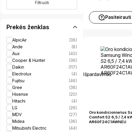
kaina
kaina
Filtruoti
Pasiteirauti
Prekės ženklas
AlpicAir
(36)
Ande
(8)
Aux
(40)
Cooper & Hunter
(36)
Daikin
(117)
Electrolux
(4)
Išpardavimas
Fujitsu
(46)
Gree
(38)
Hisense
(20)
Hitachi
(4)
LG
(26)
Oro kondicionierius 
MDV
(27)
Comfort S2 6,5 / 7,4
Midea
(36)
AR60F24C1AWNEU
Mitsubishi Electric
(44)