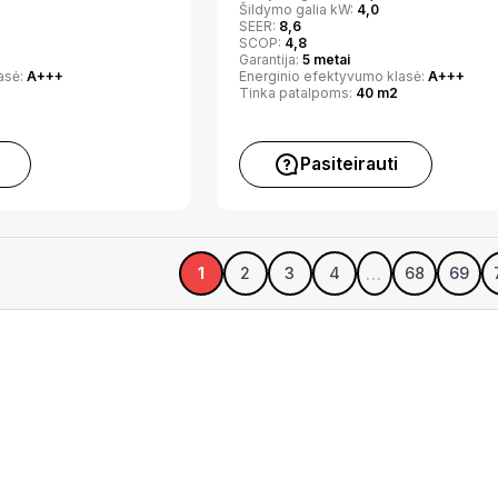
Šildymo galia kW:
4,0
SEER:
8,6
SCOP:
4,8
Garantija:
5 metai
asė:
A+++
Energinio efektyvumo klasė:
A+++
Tinka patalpoms:
40 m2
Pasiteirauti
…
1
2
3
4
68
69