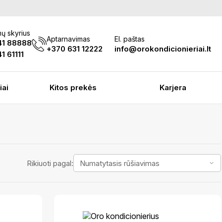
ų skyrius
Aptarnavimas
El. paštas
41 88888
+370 631 12222
info@orokondicionieriai.lt
1 61111
iai
Kitos prekės
Karjera
Rikiuoti pagal: