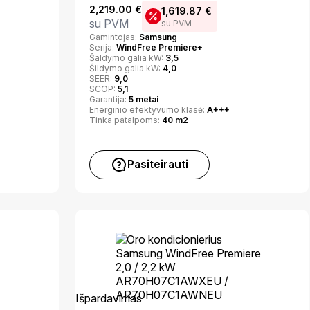
2,219.00
€
1,619.87
€
su PVM
su PVM
Gamintojas:
Samsung
Serija:
WindFree Premiere+
Šaldymo galia kW:
3,5
Šildymo galia kW:
4,0
SEER:
9,0
SCOP:
5,1
Garantija:
5 metai
Energinio efektyvumo klasė:
A+++
Tinka patalpoms:
40 m2
Pasiteirauti
Išpardavimas