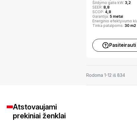
Šildymo galia kW:
3,2
SEER:
8,8
SCOP:
4,8
Garantija:
5 metai
Energinio efektyvumo kl
Tinka patalpoms:
30 m2
Pasiteirauti
Rodoma 1-12 iš 834
Atstovaujami
prekiniai ženklai