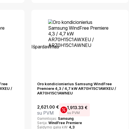
Išpardavimas
Free
Oro kondicionierius Samsung WindFree
WXEU /
Premiere 4,3 / 4,7 kW AR70H15C1AWXEU /
AR70H15C1AWNEU
2,621.00
€
1,913.33
€
su PVM
su PVM
Gamintojas:
Samsung
Serija:
WindFree Premiere
Šaldymo galia kW:
4,3