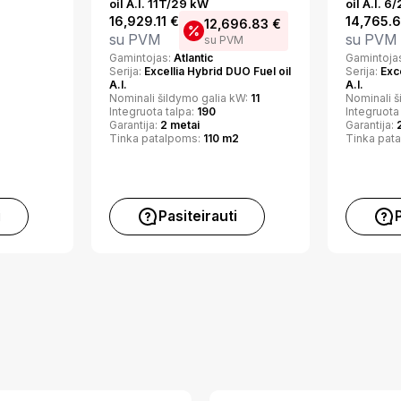
oil A.I. 11T/29 kW
oil A.I. 6
16,929.11
€
14,765.
12,696.83
€
su PVM
su PVM
su PVM
Gamintojas:
Atlantic
Gamintoja
Serija:
Excellia Hybrid DUO Fuel oil
Serija:
Exc
A.I.
A.I.
Nominali šildymo galia kW:
11
Nominali š
Integruota talpa:
190
Integruota
Garantija:
2 metai
Garantija:
Tinka patalpoms:
110 m2
Tinka pat
i
Pasiteirauti