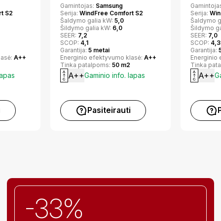
Gamintojas:
Samsung
Gamintoja
t S2
Serija:
WindFree Comfort S2
Serija:
Win
Šaldymo galia kW:
5,0
Šaldymo g
Šildymo galia kW:
6,0
Šildymo g
SEER:
7,2
SEER:
7,0
SCOP:
4,1
SCOP:
4,3
Garantija:
5 metai
Garantija:
lasė:
A++
Energinio efektyvumo klasė:
A++
Energinio
2
Tinka patalpoms:
50 m2
Tinka pat
A++
A++
lapas
Gaminio info. lapas
Ga
i
Pasiteirauti
-33%