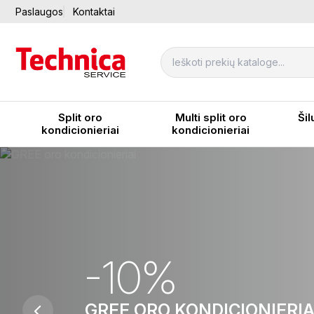
Paslaugos
Kontaktai
Split oro
Multi split oro
Šil
kondicionieriai
kondicionieriai
-10%
GREE ORO KONDICIONIERIA