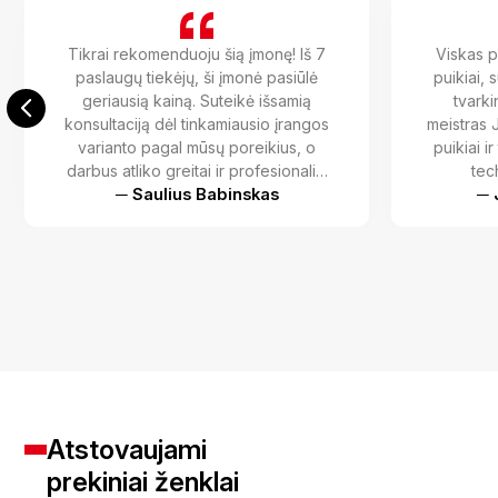
Tikrai rekomenduoju šią įmonę! Iš 7
Viskas p
paslaugų tiekėjų, ši įmonė pasiūlė
puikiai, 
geriausią kainą. Suteikė išsamią
tvarki
konsultaciją dėl tinkamiausio įrangos
meistras 
varianto pagal mūsų poreikius, o
puikiai i
darbus atliko greitai ir profesionaliai
tec
remiantis mūsų turimu projektu.
─ Saulius Babinskas
─ 
Atstovaujami
prekiniai ženklai