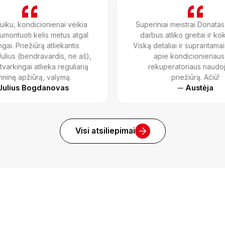
uiku, kondicionieriai veikia
Superiniai meistrai Donatas 
sumontuoti kelis metus atgal
darbus atliko greitai ir ko
ngai. Priežiūrą atliekantis
Viską detaliai ir suprantama
Julius (bendravardis, ne aš),
apie kondicionieriaus
r tvarkingai atlieka reguliarią
rekuperatoriaus naudoj
hninę apžiūrą, valymą.
priežiūrą. Ačiū!
Julius Bogdanovas
─ Austėja
Visi atsiliepimai