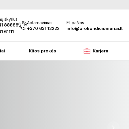
ų skyrius
Aptarnavimas
El. paštas
41 88888
+370 631 12222
info@orokondicionieriai.lt
1 61111
iai
Kitos prekės
Karjera