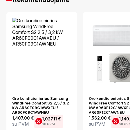
Oro kondicionierius Samsung
Oro kondicionierius
WindFree Comfort S2 2,5 / 3,2
WindFree Comfort S2 3
kW AR60F09C1AWXEU /
kW AR60F12C1AWXEU
AR60F09C1AWNEU
AR60F12C1AWNEU
1,407.00
€
1,562.00
€
1,027.11
€
1,14
su PVM
su PVM
su PVM
su PV