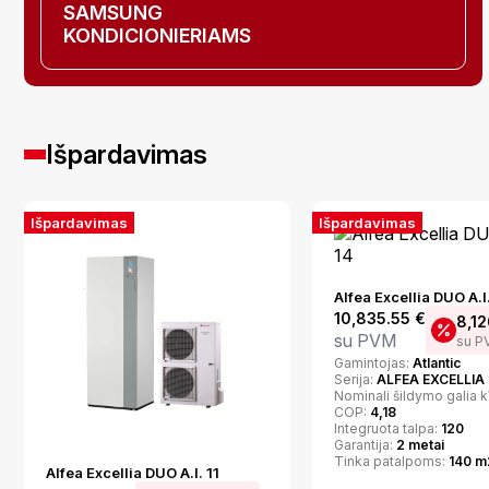
SAMSUNG
KONDICIONIERIAMS
Išpardavimas
Išpardavimas
Išpardavimas
Alfea Excellia DUO A.I
10,835.55
€
8,1
su PVM
su P
Gamintojas:
Atlantic
Serija:
ALFEA EXCELLIA
Nominali šildymo galia 
COP:
4,18
Integruota talpa:
120
Garantija:
2 metai
Tinka patalpoms:
140 m
Alfea Excellia DUO A.I. 11