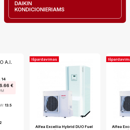
DAIKIN
KONDICIONIERIAMS
Išpardavimas
Išpardavim
. 14
26.66
€
VM
kW:
13.5
2
Alfea Excellia Hybrid DUO Fuel
Alfea Exc