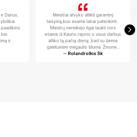
ir Darius,
Meistrai atvyko atlikti garantinį
kybiškai.
taisymą,kuo esame labai patenkinti .
i paaiškino
Meistrų nereikėjo ilgai laukti nors
 bei
esame iš Kauno rajono o visus darbus
imą ir
atliko tą pačią dieną ,kad su šeima
galėtumėm mėgautis šiluma. Žmones
suprantama kalba atsakė ir man
─ Rolandrolkis Sk
rūpimus klausimus ir nekeike kai už
nugaros stovėjau ir smalsiai žiurejau
kaip jie atlieka visus darbus. Esame
dėkingi meistrams Juliui ir Audriui.