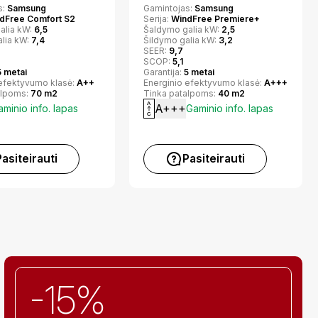
s:
Samsung
Gamintojas:
Samsung
dFree Comfort S2
Serija:
WindFree Premiere+
alia kW:
6,5
Šaldymo galia kW:
2,5
alia kW:
7,4
Šildymo galia kW:
3,2
SEER:
9,7
SCOP:
5,1
5 metai
Garantija:
5 metai
 efektyvumo klasė:
A++
Energinio efektyvumo klasė:
A+++
alpoms:
70 m2
Tinka patalpoms:
40 m2
A+++
minio info. lapas
Gaminio info. lapas
Pasiteirauti
Pasiteirauti
-15%