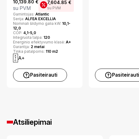
10,139.80
€
7,604.85
€
su PVM
su PVM
Gamintojas:
Atlantic
Serija:
ALFEA EXCELLIA
Nominali šildymo galia kW:
10,1-
12,0
COP:
4,1-5,0
Integruota talpa:
120
Energinio efektyvumo klasė:
A+
Garantija:
2 metai
Tinka patalpoms:
110 m2
A+
Pasiteirauti
Pasiteiraut
Atsiliepimai