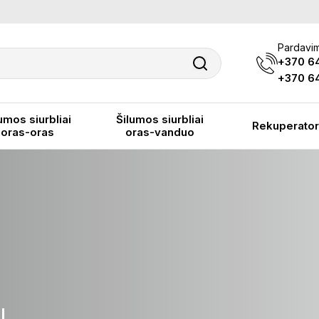
Pardavim
+370 6
+370 64
umos siurbliai
Šilumos siurbliai
Rekuperator
oras-oras
oras-vanduo
I