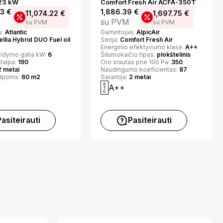
/23 kW
Comfort Fresh Air ACFA-350T
63
€
1,886.39
€
11,074.22
€
1,697.75
€
su PVM
su PVM
su PVM
s:
Atlantic
Gamintojas:
AlpicAir
ellia Hybrid DUO Fuel oil
Serija:
Comfort Fresh Air
Energinio efektyvumo klasė:
A++
ildymo galia kW:
6
Šilumokaičio tipas:
plokštelinis
 talpa:
190
Oro srautas prie 100 Pa:
350
2 metai
Naudingumo koeficientas:
87
alpoms:
60 m2
Garantija:
2 metai
A++
Pasiteirauti
Pasiteirauti