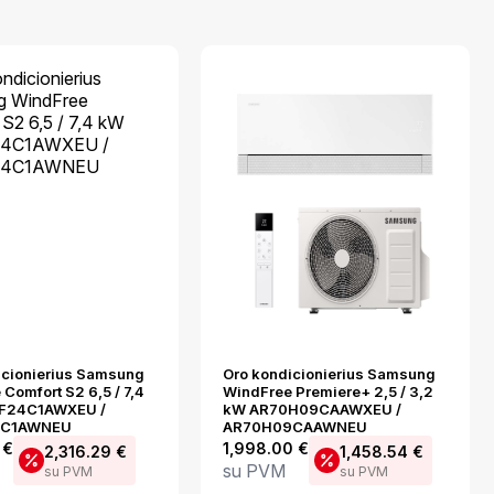
icionierius Samsung
Oro kondicionierius Samsung
Comfort S2 6,5 / 7,4
WindFree Premiere+ 2,5 / 3,2
F24C1AWXEU /
kW AR70H09CAAWXEU /
4C1AWNEU
AR70H09CAAWNEU
0
€
1,998.00
€
2,316.29
€
1,458.54
€
su PVM
su PVM
su PVM