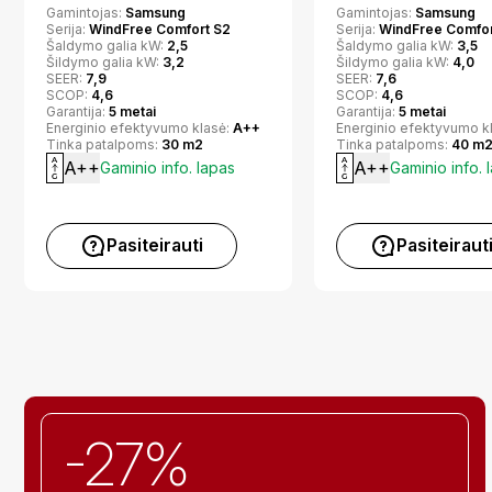
Gamintojas:
Samsung
Gamintojas:
Samsung
Serija:
WindFree Comfort S2
Serija:
WindFree Comfor
Šaldymo galia kW:
2,5
Šaldymo galia kW:
3,5
Šildymo galia kW:
3,2
Šildymo galia kW:
4,0
SEER:
7,9
SEER:
7,6
SCOP:
4,6
SCOP:
4,6
Garantija:
5 metai
Garantija:
5 metai
Energinio efektyvumo klasė:
A++
Energinio efektyvumo k
Tinka patalpoms:
30 m2
Tinka patalpoms:
40 m
A++
A++
Gaminio info. lapas
Gaminio info. 
Pasiteirauti
Pasiteiraut
-27%