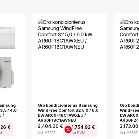
 Samsung
Oro kondicionierius Samsung
Oro kond
,5 / 4,0
WindFree Comfort S2 5,0 / 6,0
WindFree 
 /
kW AR60F18C1AWXEU /
kW AR60
AR60F18C1AWNEU
AR60F2
2,404.00
€
3,173.0
0.26
€
1,754.92
€
su PVM
su PVM
M
su PVM