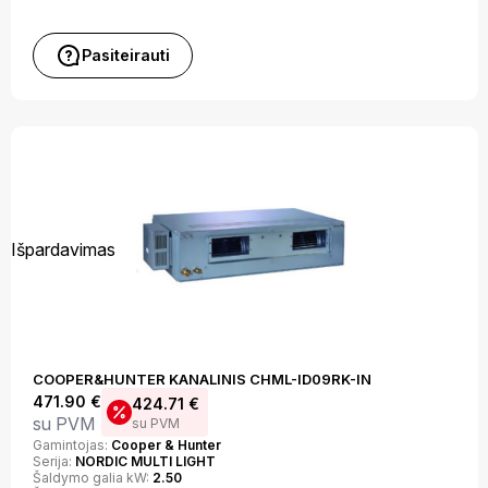
Pasiteirauti
Išpardavimas
COOPER&HUNTER KANALINIS CHML-ID09RK-IN
471.90
€
424.71
€
su PVM
su PVM
Gamintojas:
Cooper & Hunter
Serija:
NORDIC MULTI LIGHT
Šaldymo galia kW:
2.50