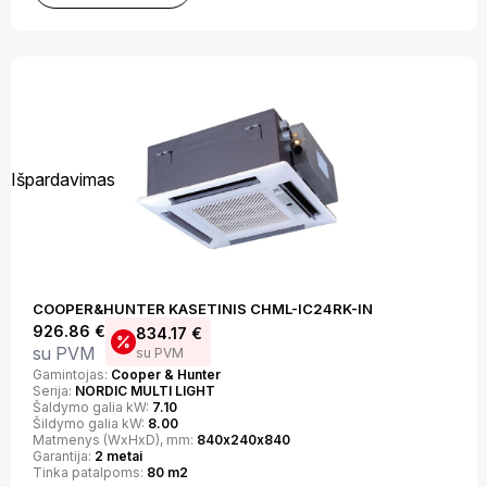
Išpardavimas
COOPER&HUNTER KASETINIS CHML-IC24RK-IN
926.86
€
834.17
€
su PVM
su PVM
Gamintojas:
Cooper & Hunter
Serija:
NORDIC MULTI LIGHT
Šaldymo galia kW:
7.10
Šildymo galia kW:
8.00
Matmenys (WxHxD), mm:
840х240х840
Garantija:
2 metai
Tinka patalpoms:
80 m2