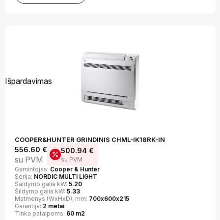
Išpardavimas
COOPER&HUNTER GRINDINIS CHML-IK18RK-IN
556.60
€
500.94
€
su PVM
su PVM
Gamintojas:
Cooper & Hunter
Serija:
NORDIC MULTI LIGHT
Šaldymo galia kW:
5.20
Šildymo galia kW:
5.33
Matmenys (WxHxD), mm:
700х600х215
Garantija:
2 metai
Tinka patalpoms:
60 m2