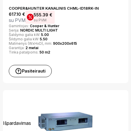
COOPER&HUNTER KANALINIS CHML-ID18RK-IN
617.10
€
555.39
€
su PVM
su PVM
Gamintojas:
Cooper & Hunter
Serija:
NORDIC MULTI LIGHT
Šaldymo galia kW:
5.00
Šildymo galia kW:
5.50
Matmenys (WxHxD), mm:
900х200х615
Garantija:
2 metai
Tinka patalpoms:
50 m2
Pasiteirauti
Išpardavimas