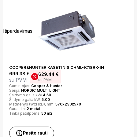
Išpardavimas
COOPER&HUNTER KASETINIS CHML-IC18RK-IN
699.38
€
629.44
€
su PVM
su PVM
Gamintojas:
Cooper & Hunter
Serija:
NORDIC MULTI LIGHT
Šaldymo galia kW:
4.50
Šildymo galia kW:
5.00
Matmenys (WxHxD), mm:
570х230х570
Garantija:
2 metai
Tinka patalpoms:
50 m2
Pasiteirauti