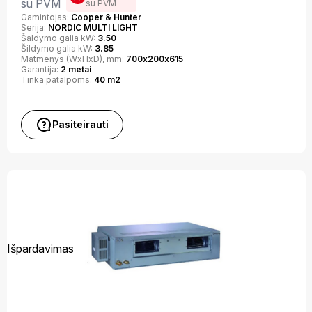
su PVM
su PVM
Gamintojas:
Cooper & Hunter
Serija:
NORDIC MULTI LIGHT
Šaldymo galia kW:
3.50
Šildymo galia kW:
3.85
Matmenys (WxHxD), mm:
700х200х615
Garantija:
2 metai
Tinka patalpoms:
40 m2
Pasiteirauti
Išpardavimas