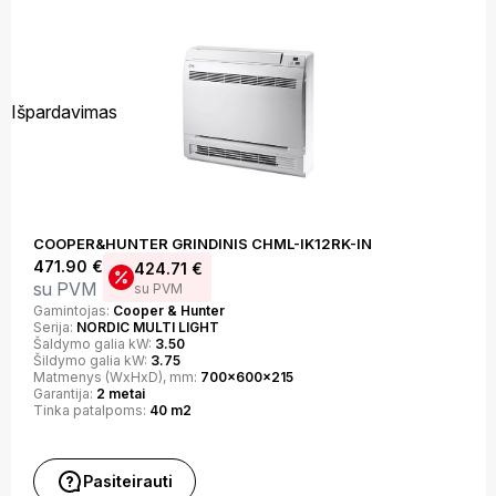
Išpardavimas
COOPER&HUNTER GRINDINIS CHML-IK12RK-IN
471.90
€
424.71
€
su PVM
su PVM
Gamintojas:
Cooper & Hunter
Serija:
NORDIC MULTI LIGHT
Šaldymo galia kW:
3.50
Šildymo galia kW:
3.75
Matmenys (WxHxD), mm:
700x600x215
Garantija:
2 metai
Tinka patalpoms:
40 m2
Pasiteirauti