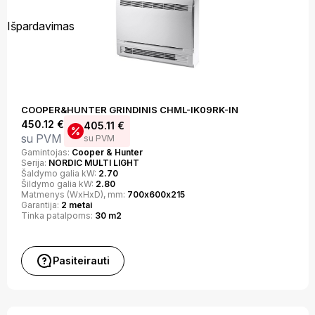
Išpardavimas
COOPER&HUNTER GRINDINIS CHML-IK09RK-IN
450.12
€
405.11
€
su PVM
su PVM
Gamintojas:
Cooper & Hunter
Serija:
NORDIC MULTI LIGHT
Šaldymo galia kW:
2.70
Šildymo galia kW:
2.80
Matmenys (WxHxD), mm:
700х600х215
Garantija:
2 metai
Tinka patalpoms:
30 m2
Pasiteirauti