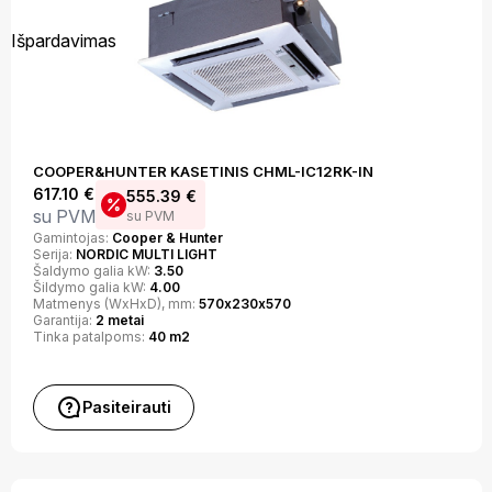
Išpardavimas
COOPER&HUNTER KASETINIS CHML-IC12RK-IN
617.10
€
555.39
€
su PVM
su PVM
Gamintojas:
Cooper & Hunter
Serija:
NORDIC MULTI LIGHT
Šaldymo galia kW:
3.50
Šildymo galia kW:
4.00
Matmenys (WxHxD), mm:
570х230х570
Garantija:
2 metai
Tinka patalpoms:
40 m2
Pasiteirauti