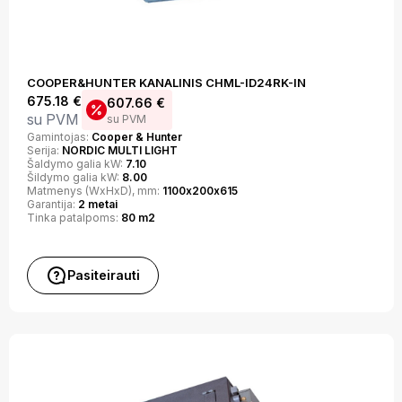
COOPER&HUNTER KANALINIS CHML-ID24RK-IN
675.18
€
607.66
€
su PVM
su PVM
Gamintojas:
Cooper & Hunter
Serija:
NORDIC MULTI LIGHT
Šaldymo galia kW:
7.10
Šildymo galia kW:
8.00
Matmenys (WxHxD), mm:
1100х200х615
Garantija:
2 metai
Tinka patalpoms:
80 m2
Pasiteirauti