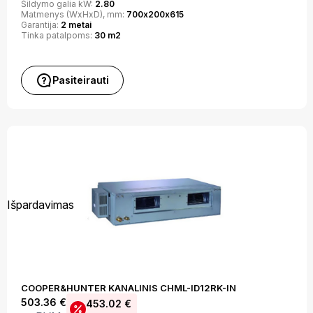
Šildymo galia kW:
2.80
Matmenys (WxHxD), mm:
700х200х615
Garantija:
2 metai
Tinka patalpoms:
30 m2
Pasiteirauti
Išpardavimas
COOPER&HUNTER KANALINIS CHML-ID12RK-IN
503.36
€
453.02
€