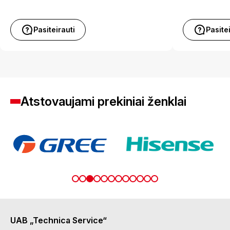
Pasiteirauti
Pasite
Atstovaujami prekiniai ženklai
UAB „Technica Service“