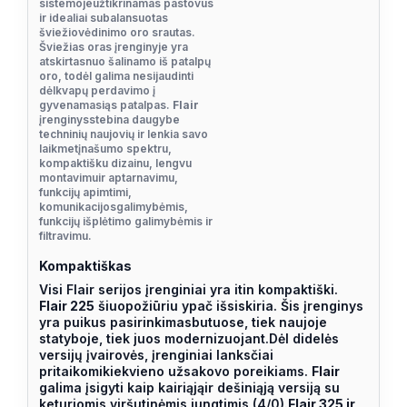
sistemojeužtikrinamas pastovus
ir idealiai subalansuotas
šviežiovėdinimo oro srautas.
Šviežias oras įrenginyje yra
atskirtasnuo šalinamo iš patalpų
oro, todėl galima nesijaudinti
dėlkvapų perdavimo į
gyvenamasiąs patalpas.
Flair
įrenginysstebina daugybe
techninių naujovių ir lenkia savo
laikmetįnašumo spektru,
kompaktišku dizainu, lengvu
montavimuir aptarnavimu,
funkcijų apimtimi,
komunikacijosgalimybėmis,
funkcijų išplėtimo galimybėmis ir
filtravimu.
Kompaktiškas
Visi Flair serijos įrenginiai yra itin kompaktiški.
Flair 225
šiuopožiūriu ypač išsiskiria. Šis įrenginys
yra puikus pasirinkimasbutuose, tiek naujoje
statyboje, tiek juos modernizuojant.Dėl didelės
versijų įvairovės, įrenginiai lanksčiai
pritaikomikiekvieno užsakovo poreikiams.
Flair
galima įsigyti kaip kairiąjąir dešiniąją versiją su
keturiomis viršutinėmis jungtimis (4/0).
Flair 325 ir