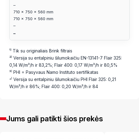
–
710 x 750 x 560 mm
710 x 750 x 560 mm
–
–
¹⁾ Tik su originaliais Brink filtrais
²⁾ Versija su entalpiniu šilumokaičiu EN-13141-7 Flair 325:
0,14 W/m³/h ir 83,2%; Flair 400: 0,17 W/m³/h ir 80,5%
³⁾ PHI = Pasyvaus Namo Instituto sertifikatas
⁴⁾ Versija su entalpiniu šilumokaičiu PHI Flair 325: 0,21
W/m³/h ir 86%; Flair 400: 0,20 W/m³/h ir 84
Jums gali patikti šios prekės