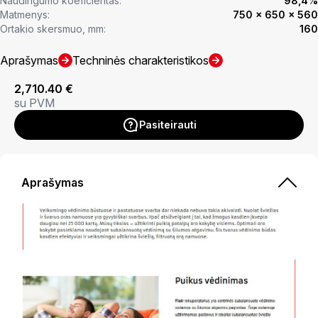
Naudingumo koeficientas:
98,4%
Matmenys:
750 x 650 x 560
Ortakio skersmuo, mm:
160
Aprašymas
Techninės charakteristikos
2,710.40
€
su PVM
Pasiteirauti
Aprašymas