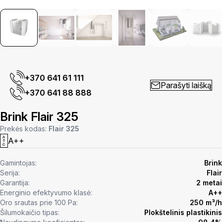
+370 641 61 111
Parašyti laišką
+370 641 88 888
Brink Flair 325
Prekės kodas:
Flair 325
A++
Gamintojas:
Brink
Serija:
Flair
Garantija:
2 metai
Energinio efektyvumo klasė:
A++
Oro srautas prie 100 Pa:
250 m³/h
Šilumokaičio tipas:
Plokštelinis plastikinis