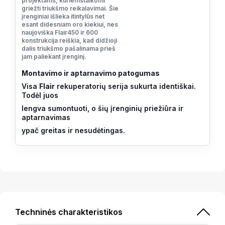
projektams, kuriemstaikomi
griežti triukšmo reikalavimai. Šie
įrenginiai išlieka itintylūs net
esant didesniam oro kiekiui, nes
naujoviška Flair450 ir 600
konstrukcija reiškia, kad didžioji
dalis triukšmo pašalinama prieš
jam paliekant įrenginį.
Montavimo ir aptarnavimo patogumas
Visa
Flair
rekuperatorių serija sukurta identiškai.
Todėl juos
lengva sumontuoti, o šių įrenginių priežiūra ir
aptarnavimas
ypač greitas ir nesudėtingas.
Techninės charakteristikos