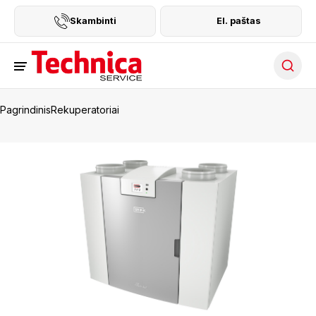
Skambinti
El. paštas
Searc
Pagrindinis
Rekuperatoriai