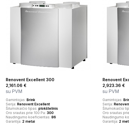
Renovent Excellent 300
Renovent Ex
2,161.06
€
2,923.36
€
su PVM
su PVM
Gamintojas:
Brink
Gamintojas:
Bri
Serija:
Renovent Excellent
Serija:
Renovent
Šilumokaičio tipas:
plokštelinis
Šilumokaičio ti
Oro srautas prie 100 Pa:
300
Oro srautas pri
Naudingumo koeficientas:
86
Naudingumo ko
Garantija:
2 metai
Garantija:
2 met