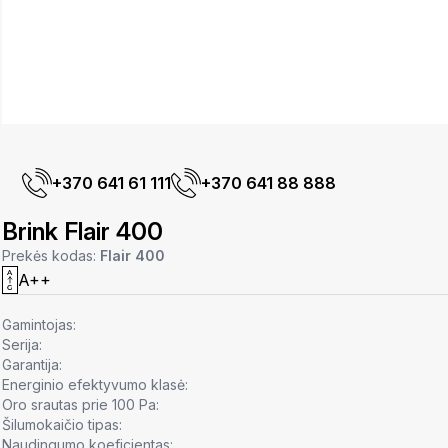
+370 641 61 111
+370 641 88 888
Brink Flair 400
Prekės kodas:
Flair 400
A++
Gamintojas:
Serija:
Garantija:
Energinio efektyvumo klasė:
Oro srautas prie 100 Pa:
Šilumokaičio tipas:
Naudingumo koeficientas: