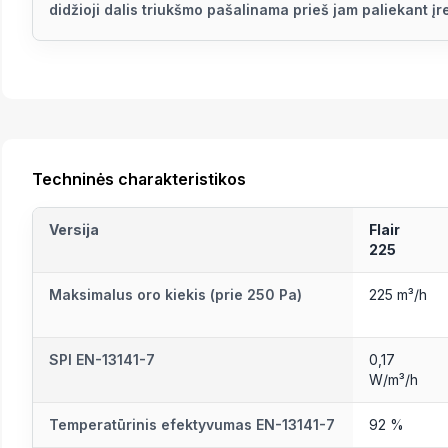
didžioji dalis triukšmo pašalinama prieš jam paliekant įr
Techninės charakteristikos
Versija
Flair
225
Maksimalus oro kiekis (prie 250 Pa)
225 m³/h
SPI EN-13141-7
0,17
W/m³/h
Temperatūrinis efektyvumas EN-13141-7
92 %