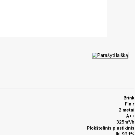
Parašyti laišką
Brink
Flair
2 metai
A++
325m³/h
Plokštelinis plastikinis
Iki 92,1%