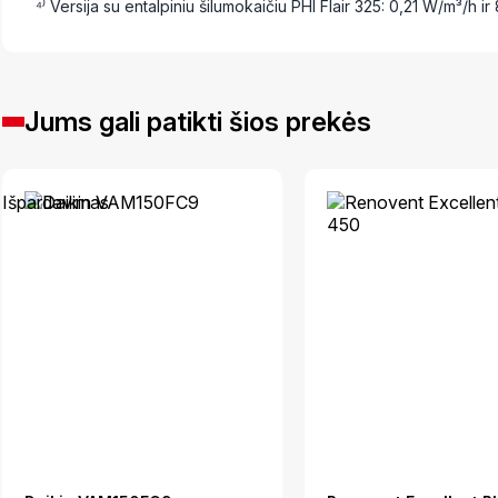
⁴⁾ Versija su entalpiniu šilumokaičiu PHI Flair 325: 0,21 W/m³/h i
Jums gali patikti šios prekės
Išpardavimas