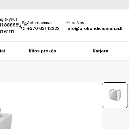
ų skyrius
Aptarnavimas
El. paštas
41 88888
+370 631 12222
info@orokondicionieriai.lt
1 61111
iai
Kitos prekės
Karjera