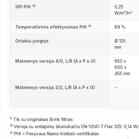
SPI PHI ³⁾
0,25
W/m³/h⁴⁾
Temperatūrinis efektyvumas PHI ³⁾
89 %
Ortakiu jungtys
Ø 125
mm
Matmenys versija 4/0, L/R (A x P x G)
650 x
600 x
455 mm
Matmenys versija 2/2, L/R (A x P x G)
–
¹⁾ Tik su originaliais Brink filtrais
²⁾ Versija su entalpiniu šilumokaičiu EN-13141-7 Flair 325: 0,14 
³⁾ PHI = Pasyvaus Namo Instituto sertifikatas