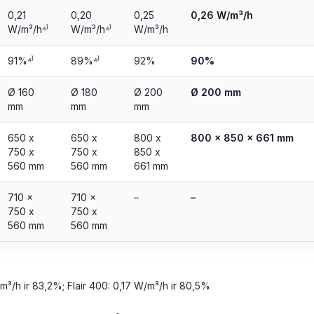
0,21
0,20
0,25
0,26 W/m³/h
W/m³/h⁴⁾
W/m³/h⁴⁾
W/m³/h
91%⁴⁾
89%⁴⁾
92%
90%
Ø 160
Ø 180
Ø 200
Ø 200 mm
mm
mm
mm
650 x
650 x
800 x
800 x 850 x 661 mm
750 x
750 x
850 x
560 mm
560 mm
661 mm
710 x
710 x
–
–
750 x
750 x
560 mm
560 mm
W/m³/h ir 83,2%; Flair 400: 0,17 W/m³/h ir 80,5%