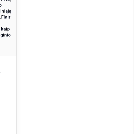
o
iniąją
.
Flair
 kaip
nginio
.