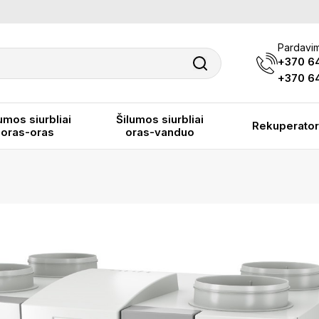
Pardavim
+370 6
+370 64
umos siurbliai
Šilumos siurbliai
Rekuperator
oras-oras
oras-vanduo