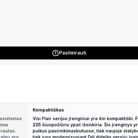
Pasiteirauti
Kompaktiškas
mosistemos
Visi Flair serijos įrenginiai yra itin kompaktiški.
F
amas
225
šiuopožiūriu ypač išsiskiria. Šis įrenginys y
srautas.
puikus pasirinkimasbutuose, tiek naujoje statyb
talpų oro,
tiek juos modernizuojant.Dėl didelės versijų įvai