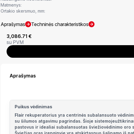
Matmenys:
Ortakio skersmuo, mm:
Aprašymas
Techninės charakteristikos
3,086.71
€
su PVM
Aprašymas
Puikus vėdinimas
Flair
rekuperatorius yra centrinės subalansuoto vėdini
su šilumos atgavimu pagrindas. Šioje sistemojeužtikrin
pastovus ir idealiai subalansuotas šviežiovėdinimo oro 
Šviežias oras įrenginyje yra atskirtasnuo šalinamo iš pa