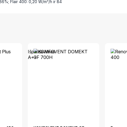
r 86%; Flair 400: 0,20 W/m³/h ir 84
Išpardavimas
A++