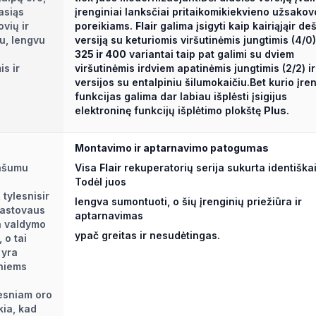
asiąs
įrenginiai lanksčiai pritaikomikiekvieno užsakov
vių ir
poreikiams.
Flair
galima įsigyti kaip kairiąjąir deš
u, lengvu
versiją su keturiomis viršutinėmis jungtimis (4/0)
325 ir 400
variantai taip pat galimi su dviem
s ir
viršutinėmis irdviem apatinėmis jungtimis (2/2) ir
versijos su entalpiniu šilumokaičiu.Bet kurio įre
funkcijas galima dar labiau išplėsti įsigijus
elektroninę funkcijų išplėtimo plokštę
Plus
.
Montavimo ir aptarnavimo patogumas
našumu
Visa
Flair
rekuperatorių serija sukurta identiškai
Todėl juos
 tylesnisir
lengva sumontuoti, o šių įrenginių priežiūra ir
pastovaus
aptarnavimas
a valdymo
ypač greitas ir nesudėtingas.
 o tai
 yra
sniems
desniam oro
kia, kad