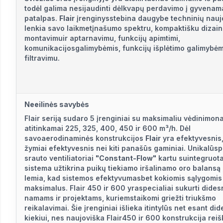
todėl galima nesijaudinti dėlkvapų perdavimo į gyvenam
patalpas.
Flair
įrenginysstebina daugybe techninių naujo
lenkia savo laikmetįnašumo spektru, kompaktišku dizain
montavimuir aptarnavimu, funkcijų apimtimi,
komunikacijosgalimybėmis, funkcijų išplėtimo galimybėmi
filtravimu.
Neeilinės savybės
Flair seriją sudaro 5 įrenginiai su maksimaliu vėdinimo
atitinkamai 225, 325, 400, 450 ir 600 m³/h. Dėl
savoaerodinaminės konstrukcijos
Flair
yra efektyvesnis,
žymiai efektyvesnis nei kiti panašūs gaminiai. Unikalūs
srauto ventiliatoriai
"Constant-Flow"
kartu suintegruot
sistema užtikrina puikų tiekiamo iršalinamo oro balansą ,
lemia, kad sistemos efektyvumasbet kokiomis sąlygomis
maksimalus. Flair 450 ir 600 yraspecialiai sukurti dide
namams ir projektams, kuriemstaikomi griežti triukšmo
reikalavimai. Šie įrenginiai išlieka itintylūs net esant di
kiekiui, nes naujoviška Flair450 ir 600 konstrukcija reiš