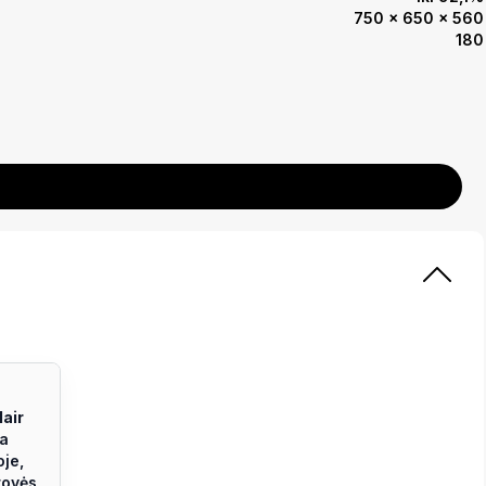
750 x 650 x 560
180
lair
ra
oje,
rovės,