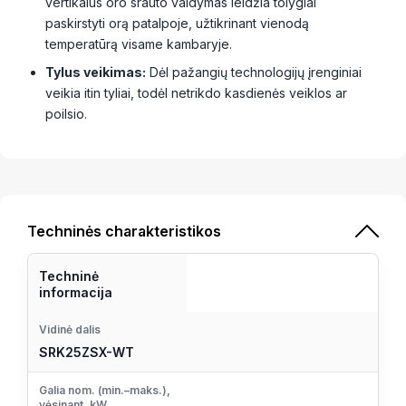
vertikalus oro srauto valdymas leidžia tolygiai
paskirstyti orą patalpoje, užtikrinant vienodą
temperatūrą visame kambaryje.
Tylus veikimas:
Dėl pažangių technologijų įrenginiai
veikia itin tyliai, todėl netrikdo kasdienės veiklos ar
poilsio.
Techninės charakteristikos
Techninė
informacija
Vidinė dalis
SRK25ZSX-WT
Galia nom. (min.–maks.),
vėsinant, kW