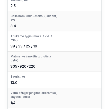
2.5
Galia nom. (min.–maks.), šildant,
kW
3.4
Triukšmo lygis (maks. / vid. /
min.)
39 / 33 / 25 / 19
Matmenys (aukštis x plotis x
gylis)
305×920×220
Svoris, kg
13.0
Vamzdžių prijungimo skersmuo,
skystis, coliai
1/4