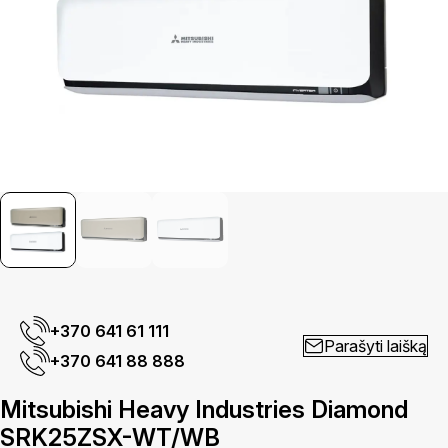
+370 641 61 111
Parašyti laišką
+370 641 88 888
Mitsubishi Heavy Industries Diamond
SRK25ZSX-WT/WB