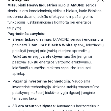
Mitsubishi Heavy Industries
siūlo
DIAMOND
serijos
sieninius oro kondicionierių vidinius blokus, kurie išsiskiria
moderniu dizainu, aukštu efektyvumu ir pažangiomis
funkcijomis, užtikrinančiomis komfortą bei energijos
taupymą.
Pagrindinės savybės:
Elegantiškas dizainas:
DIAMOND serijos įrenginiai yra
prieinami
Titanium
ir
Black & White
spalvų, leidžiančių
pritaikyti įrenginį prie įvairių interjero sprendimų.
Aukštas energijos efektyvumas:
Šie įrenginiai
pasižymi aukštu energijos vartojimo efektyvumu,
leidžiančiu sumažinti elektros sąnaudas ir tausoti
aplinką.
Pažangi inverterinė technologija:
Naudojama
inverterinė technologija užtikrina stabilų temperatūros
palaikymą, mažesnį triukšmo lygį ir ilgesnį įrenginio
tarnavimo laiką.
3D oro srauto valdymas:
Automatinis horizontalus ir