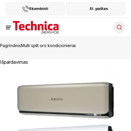
Skambinti
El. paštas
Searc
Pagrindinis
Multi split oro kondicionieriai
Išpardavimas