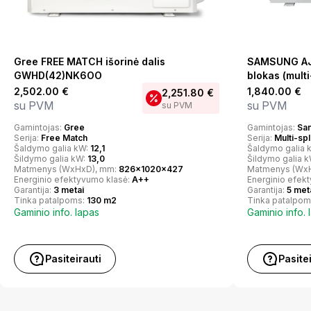
Gree FREE MATCH išorinė dalis
SAMSUNG AJ
GWHD(42)NK6OO
blokas (multi
2,502.00
€
1,840.00
€
2,251.80
€
su PVM
su PVM
su PVM
Gamintojas:
Gree
Gamintojas:
Sa
Serija:
Free Match
Serija:
Multi-spl
Šaldymo galia kW:
12,1
Šaldymo galia 
Šildymo galia kW:
13,0
Šildymo galia 
Matmenys (WxHxD), mm:
826x1020x427
Matmenys (Wx
Energinio efektyvumo klasė:
A++
Energinio efek
Garantija:
3 metai
Garantija:
5 met
Tinka patalpoms:
130 m2
Tinka patalpom
Gaminio info. lapas
Gaminio info. 
Pasiteirauti
Pasite