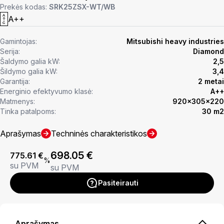
Prekės kodas:
SRK25ZSX-WT/WB
A++
Gamintojas:
Mitsubishi heavy industries
Serija:
Diamond
Šaldymo galia kW:
2,5
Šildymo galia kW:
3,4
Garantija:
2 metai
Energinio efektyvumo klasė:
A++
Matmenys:
920x305x220
Tinka patalpoms:
30 m2
Aprašymas
Techninės charakteristikos
698.05
€
775.61
€
%
su PVM
su PVM
Pasiteirauti
Aprašymas