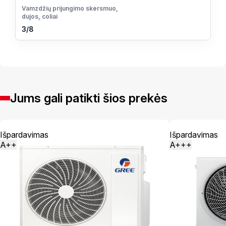
Vamzdžių prijungimo skersmuo,
dujos, coliai
3/8
Jums gali patikti šios prekės
Išpardavimas
Išpardavimas
A++
A+++