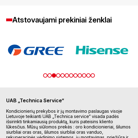
Atstovaujami prekiniai ženklai
UAB „Technica Service“
Kondicionierių prekybos ir jų montavimo paslaugas visoje
Lietuvoje teikianti UAB „Technica service“ visada padės
išsirinkti tinkamiausią produktą, kuris pateisins kliento
lūkesčius. Mūsų siūlomos prekės : oro kondicionieriai, šilumos
siurbliai oras oras, šilumos siurbliai oras vanduo,
rekuperacinės vėdinimo sistemos, jų montavimas, priežiūra ir