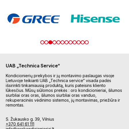
UAB „Technica Service“
Kondicionierių prekybos ir jų montavimo paslaugas visoje
Lietuvoje teikianti UAB „Technica service“ visada padės
išsirinkti tinkamiausią produktą, kuris pateisins kliento
lūkesčius. Mūsų siūlomos prekės : oro kondicionieriai, šilumos
siurbliai oras oras, šilumos siurbliai oras vanduo,
rekuperacinės vėdinimo sistemos, jų montavimas, priežiūra ir
remontas.
S. Žukausko g. 39, Vilnius
+370 641 61 111
info@orokondicionieriai.lt