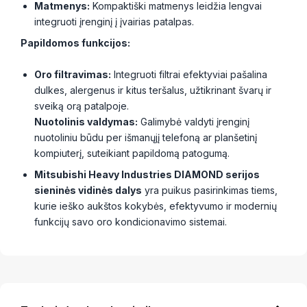
Matmenys:
Kompaktiški matmenys leidžia lengvai
integruoti įrenginį į įvairias patalpas.
Papildomos funkcijos:
Oro filtravimas:
Integruoti filtrai efektyviai pašalina
dulkes, alergenus ir kitus teršalus, užtikrinant švarų ir
sveiką orą patalpoje.
Nuotolinis valdymas:
Galimybė valdyti įrenginį
nuotoliniu būdu per išmanųjį telefoną ar planšetinį
kompiuterį, suteikiant papildomą patogumą.
Mitsubishi Heavy Industries DIAMOND serijos
sieninės vidinės dalys
yra puikus pasirinkimas tiems,
kurie ieško aukštos kokybės, efektyvumo ir modernių
funkcijų savo oro kondicionavimo sistemai.