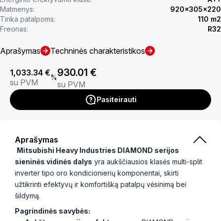
Matmenys:
920x305x220
Tinka patalpoms:
110 m2
Freonas:
R32
Aprašymas
Techninės charakteristikos
930.01
€
1,033.34
€
%
su PVM
su PVM
Pasiteirauti
Aprašymas
Mitsubishi Heavy Industries DIAMOND serijos
sieninės vidinės dalys
yra aukščiausios klasės multi-split
inverter tipo oro kondicionierių komponentai, skirti
užtikrinti efektyvų ir komfortišką patalpų vėsinimą bei
šildymą.
Pagrindinės savybės: