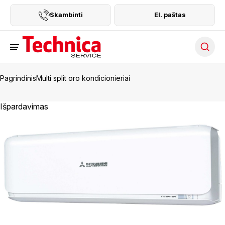
Skambinti
El. paštas
Searc
Pagrindinis
Multi split oro kondicionieriai
Išpardavimas