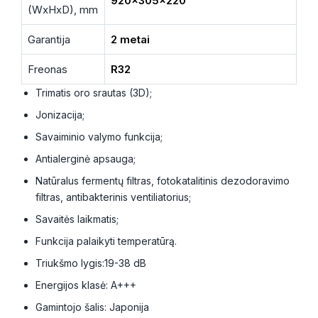
920x305x220
(WxHxD), mm
Garantija
2 metai
Freonas
R32
Trimatis oro srautas (3D);
Jonizacija;
Savaiminio valymo funkcija;
Antialerginė apsauga;
Natūralus fermentų filtras, fotokatalitinis dezodoravimo
filtras, antibakterinis ventiliatorius;
Savaitės laikmatis;
Funkcija palaikyti temperatūrą.
Triukšmo lygis:19-38 dB
Energijos klasė: A+++
Gamintojo šalis: Japonija