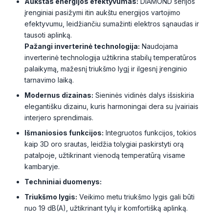
Aukštas energijos efektyvumas:
DIAMOND serijos
įrenginiai pasižymi itin aukštu energijos vartojimo
efektyvumu, leidžiančiu sumažinti elektros sąnaudas ir
tausoti aplinką.
Pažangi inverterinė technologija:
Naudojama
inverterinė technologija užtikrina stabilų temperatūros
palaikymą, mažesnį triukšmo lygį ir ilgesnį įrenginio
tarnavimo laiką.
Modernus dizainas:
Sieninės vidinės dalys išsiskiria
elegantišku dizainu, kuris harmoningai dera su įvairiais
interjero sprendimais.
Išmaniosios funkcijos:
Integruotos funkcijos, tokios
kaip 3D oro srautas, leidžia tolygiai paskirstyti orą
patalpoje, užtikrinant vienodą temperatūrą visame
kambaryje.
Techniniai duomenys:
Triukšmo lygis:
Veikimo metu triukšmo lygis gali būti
nuo 19 dB(A), užtikrinant tylų ir komfortišką aplinką.