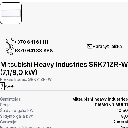
+370 641 61 111
Parašyti laišką
+370 641 88 888
Mitsubishi Heavy Industries SRK71ZR-W
(7,1/8,0 kW)
Prekės kodas:
SRK71ZR-W
A++
Gamintojas:
Mitsubishi heavy industries
Serija:
DIAMOND MULTI
Šaldymo galia kW:
10,50
Šildymo galia kW:
8,0
Garantija:
2 metai
Energinio efektyvumo klasė:
A++