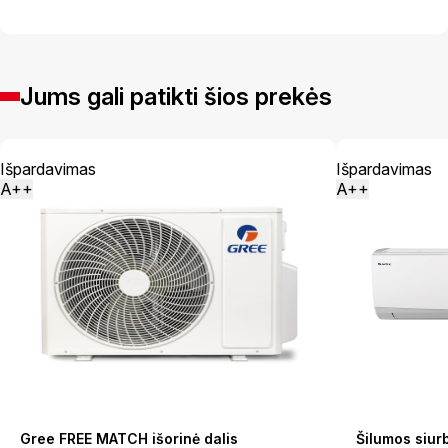
Jums gali patikti šios prekės
Išpardavimas
Išpardavimas
A++
A++
Gree FREE MATCH išorinė dalis
Šilumos siu