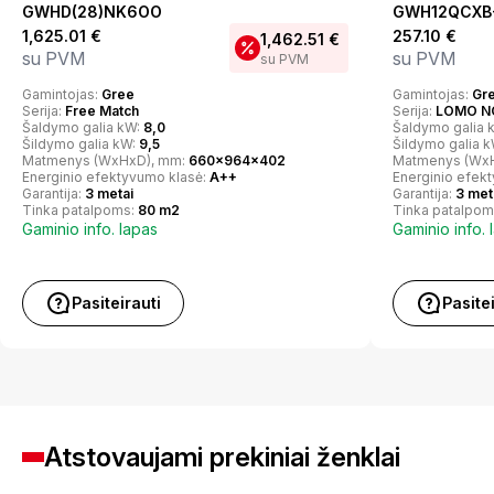
GWHD(28)NK6OO
GWH12QCXB-K
1,625.01
€
257.10
€
1,462.51
€
su PVM
su PVM
su PVM
Gamintojas:
Gree
Gamintojas:
Gr
Serija:
Free Match
Serija:
LOMO N
Šaldymo galia kW:
8,0
Šaldymo galia 
Šildymo galia kW:
9,5
Šildymo galia 
Matmenys (WxHxD), mm:
660x964x402
Matmenys (Wx
Energinio efektyvumo klasė:
A++
Energinio efek
Garantija:
3 metai
Garantija:
3 met
Tinka patalpoms:
80 m2
Tinka patalpom
Gaminio info. lapas
Gaminio info. 
Pasiteirauti
Pasite
Atstovaujami prekiniai ženklai