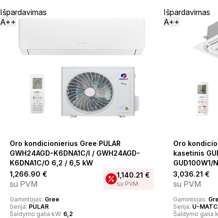
Išpardavimas
Išpardavimas
A++
A++
Oro kondicionierius Gree PULAR
Oro kondici
GWH24AGD-K6DNA1C/I / GWH24AGD-
kasetinis GU
K6DNA1C/O 6,2 / 6,5 kW
GUD100W1/N
1,266.90
€
3,036.21
€
1,140.21
€
su PVM
su PVM
su PVM
Gamintojas:
Gree
Gamintojas:
Gr
Serija:
PULAR
Serija:
U-MATCH
Šaldymo galia kW:
6,2
Šaldymo galia 