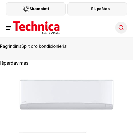
Skambinti
El. paštas
Searc
Pagrindinis
Split oro kondicionieriai
Išpardavimas