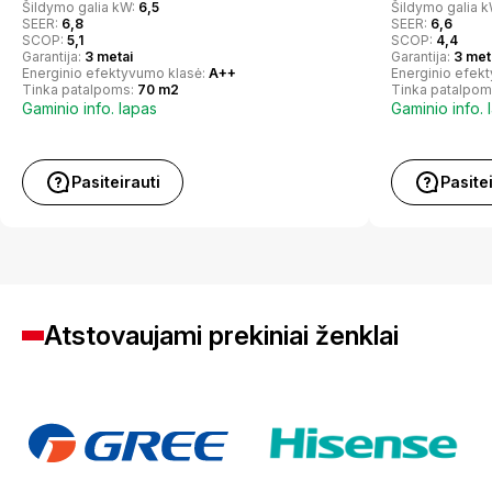
Šildymo galia kW:
6,5
Šildymo galia 
SEER:
6,8
SEER:
6,6
SCOP:
5,1
SCOP:
4,4
Garantija:
3 metai
Garantija:
3 met
Energinio efektyvumo klasė:
A++
Energinio efek
Tinka patalpoms:
70 m2
Tinka patalpom
Gaminio info. lapas
Gaminio info. 
Pasiteirauti
Pasite
Atstovaujami prekiniai ženklai