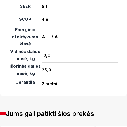
SEER
8,1
SCOP
4,8
Energinio
efektyvumo
A++ / A++
klasė
Vidinės dalies
10,0
masė, kg
Išorinės dalies
25,0
masė, kg
Garantija
2 metai
Jums gali patikti šios prekės