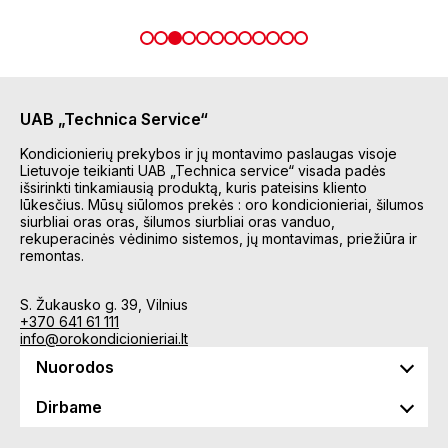
UAB „Technica Service“
Kondicionierių prekybos ir jų montavimo paslaugas visoje
Lietuvoje teikianti UAB „Technica service“ visada padės
išsirinkti tinkamiausią produktą, kuris pateisins kliento
lūkesčius. Mūsų siūlomos prekės : oro kondicionieriai, šilumos
siurbliai oras oras, šilumos siurbliai oras vanduo,
rekuperacinės vėdinimo sistemos, jų montavimas, priežiūra ir
remontas.
S. Žukausko g. 39, Vilnius
+370 641 61 111
info@orokondicionieriai.lt
Nuorodos
Dirbame