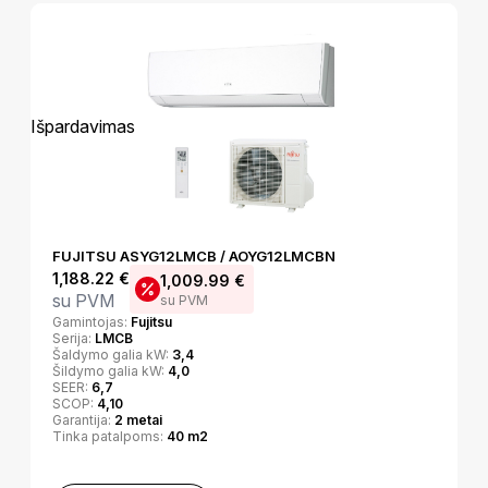
Išpardavimas
FUJITSU ASYG12LMCB / AOYG12LMCBN
1,188.22
€
1,009.99
€
su PVM
su PVM
Gamintojas:
Fujitsu
Serija:
LMCB
Šaldymo galia kW:
3,4
Šildymo galia kW:
4,0
SEER:
6,7
SCOP:
4,10
Garantija:
2 metai
Tinka patalpoms:
40 m2