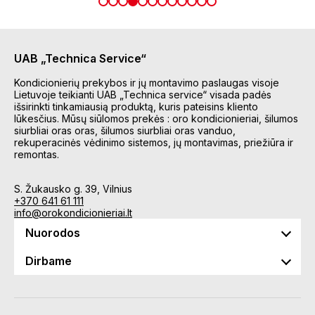
UAB „Technica Service“
Kondicionierių prekybos ir jų montavimo paslaugas visoje
Lietuvoje teikianti UAB „Technica service“ visada padės
išsirinkti tinkamiausią produktą, kuris pateisins kliento
lūkesčius. Mūsų siūlomos prekės : oro kondicionieriai, šilumos
siurbliai oras oras, šilumos siurbliai oras vanduo,
rekuperacinės vėdinimo sistemos, jų montavimas, priežiūra ir
remontas.
S. Žukausko g. 39, Vilnius
+370 641 61 111
info@orokondicionieriai.lt
Nuorodos
Dirbame