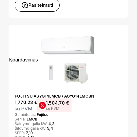
Pasiteirauti
Išpardavimas
FUJITSU ASYG14LMCB / AOYG14LMCBN
1,770.23
€
1,504.70
€
su PVM
su PVM
Gamintojas:
Fujitsu
Serija:
LMCB
Šaldymo galia kW:
4,2
Šildymo galia kW:
5,4
SEER:
7,10