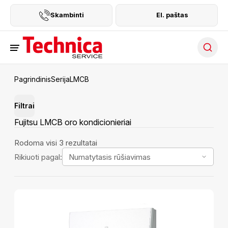
Skambinti
El. paštas
Searc
Pagrindinis
Serija
LMCB
Filtrai
Fujitsu LMCB oro kondicionieriai
Rodoma visi 3 rezultatai
Rikiuoti pagal: