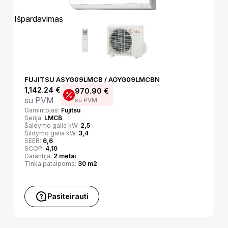
Išpardavimas
FUJITSU ASYG09LMCB / AOYG09LMCBN
1,142.24
€
970.90
€
su PVM
su PVM
Gamintojas:
Fujitsu
Serija:
LMCB
Šaldymo galia kW:
2,5
Šildymo galia kW:
3,4
SEER:
6,6
SCOP:
4,10
Garantija:
2 metai
Tinka patalpoms:
30 m2
Pasiteirauti