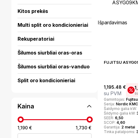
Kitos prekės
Išpardavimas
Multi split oro kondicionieriai
Rekuperatoriai
Šilumos siurbliai oras-oras
FUJITSU ASYG
Šilumos siurbliai oras-vanduo
Split oro kondicionieriai
1,195.48
€
1
su PVM
s
Gamintojas:
Fujitsu
Serija:
Nordic KM
Kaina
Šaldymo galia kW:
Šildymo galia kW:
SEER:
6,50
SCOP:
4,60
Garantija:
2 metai
1,190 €
1,730 €
Min
Maks
Tinka patalpoms: