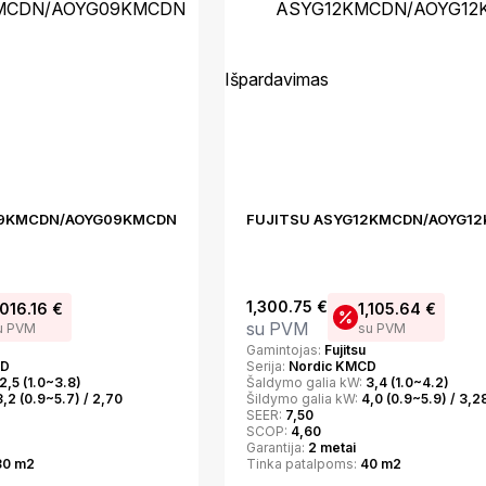
Išpardavimas
09KMCDN/AOYG09KMCDN
FUJITSU ASYG12KMCDN/AOYG1
1,300.75
€
,016.16
€
1,105.64
€
su PVM
u PVM
su PVM
Gamintojas:
Fujitsu
CD
Serija:
Nordic KMCD
2,5 (1.0~3.8)
Šaldymo galia kW:
3,4 (1.0~4.2)
3,2 (0.9~5.7) / 2,70
Šildymo galia kW:
4,0 (0.9~5.9) / 3,2
SEER:
7,50
SCOP:
4,60
Garantija:
2 metai
30 m2
Tinka patalpoms:
40 m2