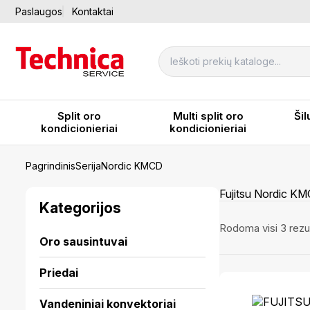
Paslaugos
Kontaktai
Split oro
Multi split oro
Šil
kondicionieriai
kondicionieriai
Pagrindinis
Serija
Nordic KMCD
Fujitsu Nordic KM
Kategorijos
Rodoma visi 3 rezul
Oro sausintuvai
Priedai
Vandeniniai konvektoriai