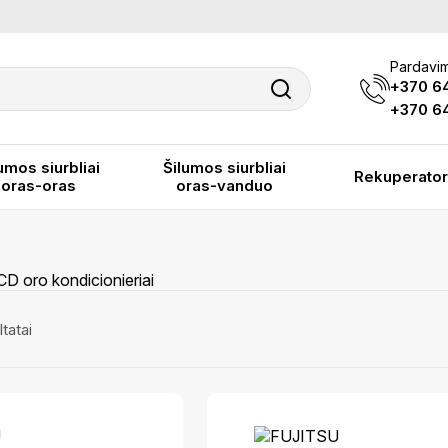
Pardavim
+370 6
+370 64
umos siurbliai
Šilumos siurbliai
Rekuperator
oras-oras
oras-vanduo
CD oro kondicionieriai
tatai