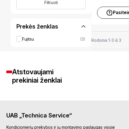
kaina
kaina
Filtruoti
Pasitei
Prekės ženklas
Fujitsu
(3)
Rodoma 1-3 iš 3
Atstovaujami
prekiniai ženklai
UAB „Technica Service“
Kondicionierių prekybos ir jų montavimo paslaugas visoje