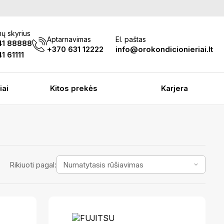
ų skyrius
Aptarnavimas
El. paštas
41 88888
+370 631 12222
info@orokondicionieriai.lt
1 61111
iai
Kitos prekės
Karjera
Rikiuoti pagal: