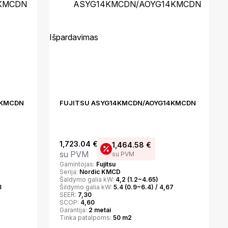
Išpardavimas
2KMCDN
FUJITSU ASYG14KMCDN/AOYG14KMCDN
1,723.04
€
1,464.58
€
su PVM
su PVM
Gamintojas:
Fujitsu
Serija:
Nordic KMCD
Šaldymo galia kW:
4,2 (1.2~4.65)
8
Šildymo galia kW:
5.4 (0.9~6.4) / 4,67
SEER:
7,30
SCOP:
4,60
Garantija:
2 metai
Tinka patalpoms:
50 m2