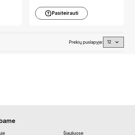
Pasiteirauti
Prekių puslapyje:
rbame
uje
Šiauliuose