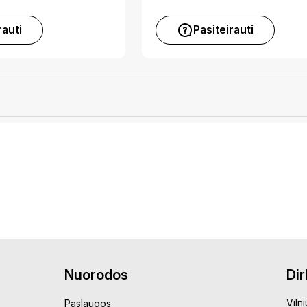
rauti
Pasiteirauti
Nuorodos
Di
Vilni
Paslaugos